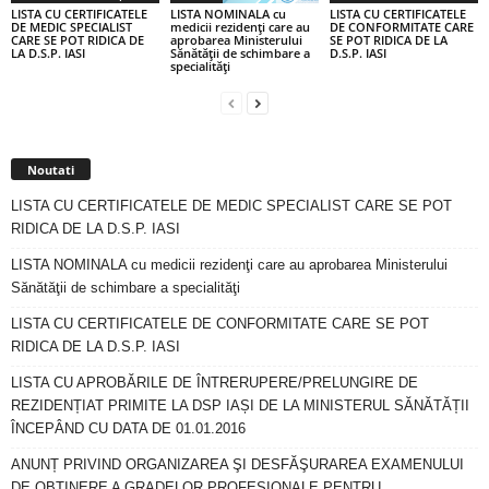
LISTA CU CERTIFICATELE
LISTA NOMINALA cu
LISTA CU CERTIFICATELE
DE MEDIC SPECIALIST
medicii rezidenţi care au
DE CONFORMITATE CARE
CARE SE POT RIDICA DE
aprobarea Ministerului
SE POT RIDICA DE LA
LA D.S.P. IASI
Sănătăţii de schimbare a
D.S.P. IASI
specialităţi
Noutati
LISTA CU CERTIFICATELE DE MEDIC SPECIALIST CARE SE POT
RIDICA DE LA D.S.P. IASI
LISTA NOMINALA cu medicii rezidenţi care au aprobarea Ministerului
Sănătăţii de schimbare a specialităţi
LISTA CU CERTIFICATELE DE CONFORMITATE CARE SE POT
RIDICA DE LA D.S.P. IASI
LISTA CU APROBĂRILE DE ÎNTRERUPERE/PRELUNGIRE DE
REZIDENȚIAT PRIMITE LA DSP IAȘI DE LA MINISTERUL SĂNĂTĂȚII
ÎNCEPÂND CU DATA DE 01.01.2016
ANUNȚ PRIVIND ORGANIZAREA ŞI DESFĂŞURAREA EXAMENULUI
DE OBŢINERE A GRADELOR PROFESIONALE PENTRU