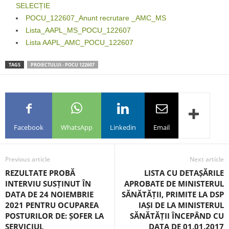
SELECȚIE
POCU_122607_Anunt recrutare _AMC_MS
Lista_AAPL_MS_POCU_122607
Lista AAPL_AMC_POCU_122607
TAGS
PROIECTULUI - POCU 122607
Facebook
WhatsApp
Linkedin
Email
Previous article
Next article
REZULTATE PROBĂ
LISTA CU DETAȘĂRILE
INTERVIU SUSȚINUT ÎN
APROBATE DE MINISTERUL
DATA DE 24 NOIEMBRIE
SĂNĂTĂȚII, PRIMITE LA DSP
2021 PENTRU OCUPAREA
IAȘI DE LA MINISTERUL
POSTURILOR DE: ȘOFER LA
SĂNĂTĂȚII ÎNCEPÂND CU
SERVICIUL
DATA DE 01.01.2017