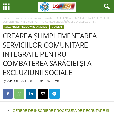
Home
Evaluarea si promovare sanatate
CREAREA ȘI IMPLEMENTAREA SERVICIILOR
COMUNITARE INTEGRATE PENTRU COMBATEREA SĂRĂCIEI ȘI A EXCLUZIUNII...
EVALUAREA SI PROMOVARE SANATATE
GENERAL
CREAREA ȘI IMPLEMENTAREA
SERVICIILOR COMUNITARE
INTEGRATE PENTRU
COMBATEREA SĂRĂCIEI ȘI A
EXCLUZIUNII SOCIALE
By
DSP Iasi
-
26.11.2021
1307
0
CERERE DE ÎNSCRIERE PROCEDURA DE RECRUTARE ȘI