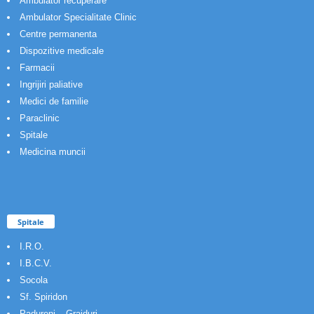
Ambulator recuperare
Ambulator Specialitate Clinic
Centre permanenta
Dispozitive medicale
Farmacii
Ingrijiri paliative
Medici de familie
Paraclinic
Spitale
Medicina muncii
Spitale
I.R.O.
I.B.C.V.
Socola
Sf. Spiridon
Padureni – Grajduri