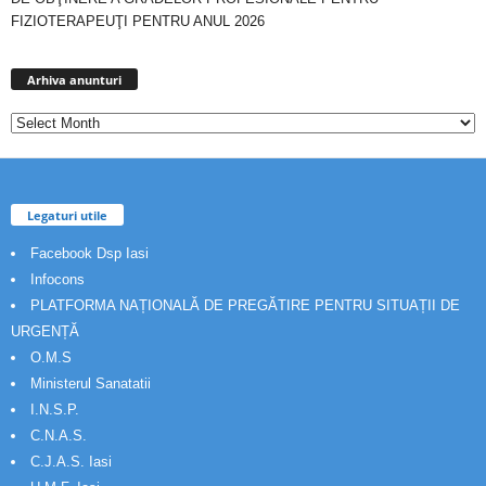
FIZIOTERAPEUŢI PENTRU ANUL 2026
Arhiva
anunturi
Arhiva anunturi
Legaturi utile
Facebook Dsp Iasi
Infocons
PLATFORMA NAȚIONALĂ DE PREGĂTIRE PENTRU SITUAȚII DE
URGENȚĂ
O.M.S
Ministerul Sanatatii
I.N.S.P.
C.N.A.S.
C.J.A.S. Iasi