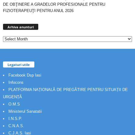
DE OBŢINERE A GRADELOR PROFESIONALE PENTRU
FIZIOTERAPEUŢI PENTRU ANUL 2026
Arhiva
anunturi
Arhiva anunturi
Legaturi utile
Facebook Dsp Iasi
Infocons
PLATFORMA NAȚIONALĂ DE PREGĂTIRE PENTRU SITUAȚII DE
URGENȚĂ
O.M.S
Ministerul Sanatatii
I.N.S.P.
C.N.A.S.
C.J.A.S. Iasi