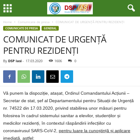
Home
Comunicate de presa
COMUNICAT DE URGENȚĂ PENTRU REZIDENȚI
COMUNICATE DE PRESA
GENERAL
COMUNICAT DE URGENȚĂ
PENTRU REZIDENȚI
By
DSP Iasi
-
17.03.2020
1606
0
Vă punem la dispoziție, atașat, Ordinul Comandantului Acțiunii –
Secretar de stat, șef al Departamentului pentru Situații de Urgență
nr. 74522 din 17.03.2020, privind stabilirea unor măsuri pentru
folosirea în cadrul sistemului sanitar a elevilor, studenților și
medicilor rezidenți, în contextul răspândirii infecțiilor cu
coronavirusul SARS-CoV-2,
pentru luare la cunoștință și aplicare
imediată
, astfel: