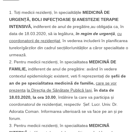
Toți medicii rezidenți, în specialitățile
MEDICINĂ DE
URGENȚĂ, BOLI INFECȚIOASE ȘI ANESTEZIE TERAPIE
INTENSIVĂ,
indiferent de anul de pregătire,au obligația ca, în
data de 18.03.2020, să ia legătura,
în regim de urgență
,
cu
coordonatorii de rezidențiat
, în vederea includerii în planificarea
turelor/gărzilor din cadrul secțiilor/unităților a căror specialitate o
urmează.
Pentru medicii rezidenți, în specialitatea
MEDICINĂ DE
FAMILIE,
indiferent de anul de pregătire: având în vedere
contextul epidemiologic existent, veti fi reprezentați de
șefii de
an de pe specialitatea medicină de familie,
care se vor
prezenta
la Direcția de Sănătate Publică Iași
,
în data de
18.03.2020, la ora 10.00
, întâlnire la care va participa și
coordonatorul de rezidențiat, respectiv Șef. Lucr. Univ. Dr.
Adorata Coman. Informarea ulterioară se va face pe an și pe
forum.
Pentru medicii rezidenți, în specialitatea
MEDICINĂ