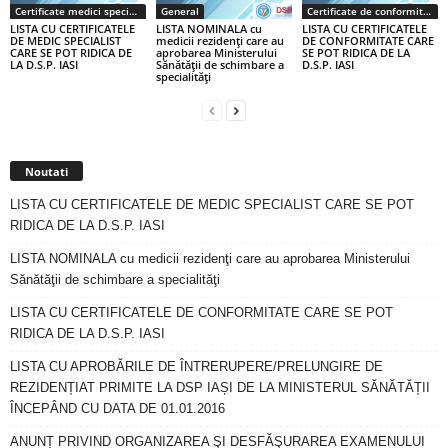
Certificate medici specialiști / primari
General
Certificate de conformitate
LISTA CU CERTIFICATELE
LISTA NOMINALA cu
LISTA CU CERTIFICATELE
DE MEDIC SPECIALIST
medicii rezidenţi care au
DE CONFORMITATE CARE
CARE SE POT RIDICA DE
aprobarea Ministerului
SE POT RIDICA DE LA
LA D.S.P. IASI
Sănătăţii de schimbare a
D.S.P. IASI
specialităţi
Noutati
LISTA CU CERTIFICATELE DE MEDIC SPECIALIST CARE SE POT
RIDICA DE LA D.S.P. IASI
LISTA NOMINALA cu medicii rezidenţi care au aprobarea Ministerului
Sănătăţii de schimbare a specialităţi
LISTA CU CERTIFICATELE DE CONFORMITATE CARE SE POT
RIDICA DE LA D.S.P. IASI
LISTA CU APROBĂRILE DE ÎNTRERUPERE/PRELUNGIRE DE
REZIDENȚIAT PRIMITE LA DSP IAȘI DE LA MINISTERUL SĂNĂTĂȚII
ÎNCEPÂND CU DATA DE 01.01.2016
ANUNȚ PRIVIND ORGANIZAREA ŞI DESFĂŞURAREA EXAMENULUI