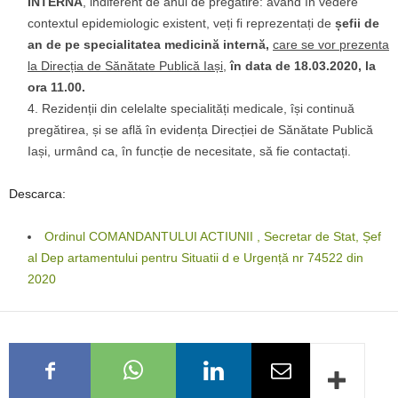
INTERNĂ
, indiferent de anul de pregătire: având în vedere
contextul epidemiologic existent, veți fi reprezentați de
șefii de
an de pe specialitatea medicină internă,
care se vor prezenta
la Direcția de Sănătate Publică Iași,
în data de 18.03.2020, la
ora 11.00.
Rezidenții din celelalte specialități medicale, își continuă
pregătirea, și se află în evidența Direcției de Sănătate Publică
Iași, urmând ca, în funcție de necesitate, să fie contactați.
Descarca:
Ordinul COMANDANTULUI ACTIUNII , Secretar de Stat, Șef
al Dep artamentului pentru Situatii d e Urgență nr 74522 din
2020