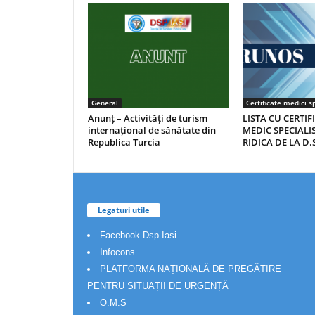
General
Certificate medici sp
Anunț – Activități de turism
LISTA CU CERTIF
internațional de sănătate din
MEDIC SPECIALIS
Republica Turcia
RIDICA DE LA D.S
Legaturi utile
Facebook Dsp Iasi
Infocons
PLATFORMA NAȚIONALĂ DE PREGĂTIRE
PENTRU SITUAȚII DE URGENȚĂ
O.M.S