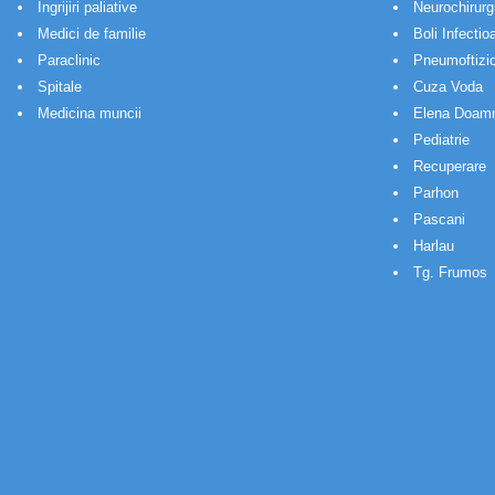
Ingrijiri paliative
Neurochirurg
Medici de familie
Boli Infectio
Paraclinic
Pneumoftizio
Spitale
Cuza Voda
Medicina muncii
Elena Doam
Pediatrie
Recuperare
Parhon
Pascani
Harlau
Tg. Frumos