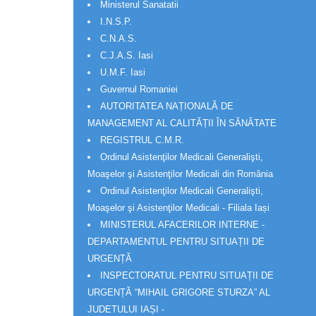
Ministerul Sanatatii
I.N.S.P.
C.N.A.S.
C.J.A.S. Iasi
U.M.F. Iasi
Guvernul Romaniei
AUTORITATEA NAȚIONALĂ DE
MANAGEMENT AL CALITĂȚII ÎN SĂNĂTATE
REGISTRUL C.M.R.
Ordinul Asistenţilor Medicali Generalişti,
Moaşelor şi Asistenţilor Medicali din România
Ordinul Asistenţilor Medicali Generalişti,
Moaşelor şi Asistenţilor Medicali - Filiala Iași
MINISTERUL AFACERILOR INTERNE -
DEPARTAMENTUL PENTRU SITUAȚII DE
URGENȚĂ
INSPECTORATUL PENTRU SITUAȚII DE
URGENȚĂ “MIHAIL GRIGORE STURZA” AL
JUDETULUI IAȘI -