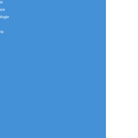
ie
ase
logie
na