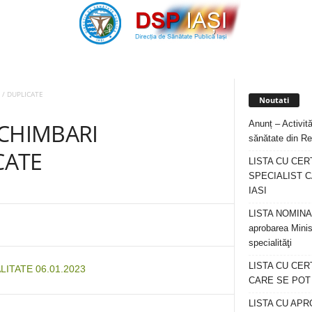
 / DUPLICATE
Noutati
Anunț – Activită
SCHIMBARI
sănătate din Re
CATE
LISTA CU CER
SPECIALIST C
IASI
LISTA NOMINALA
aprobarea Minis
specialităţi
LISTA CU CE
ITATE 06.01.2023
CARE SE POT R
LISTA CU APR