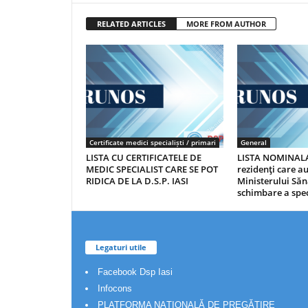
RELATED ARTICLES
MORE FROM AUTHOR
Certificate medici specialiști / primari
General
LISTA CU CERTIFICATELE DE
LISTA NOMINALA
MEDIC SPECIALIST CARE SE POT
rezidenţi care 
RIDICA DE LA D.S.P. IASI
Ministerului Săn
schimbare a spec
Legaturi utile
Facebook Dsp Iasi
Infocons
PLATFORMA NAȚIONALĂ DE PREGĂTIRE