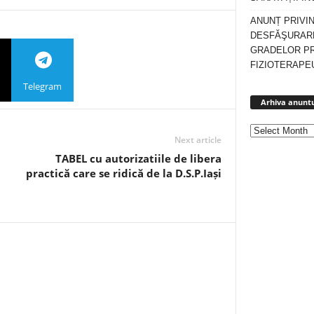
ANUNȚ PRIVI
DESFĂŞURARE
GRADELOR P
FIZIOTERAPEU
Telegram
Arhiva anuntu
Next article
TABEL cu autorizatiile de libera
practică care se ridică de la D.S.P.Iași