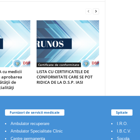
Certificate de conformitate
 cu medicii
LISTA CU CERTIFICATELE DE
au aprobarea
CONFORMITATE CARE SE POT
ătăţii de
RIDICA DE LA D.S.P. IASI
ialităţi
Furnizori de servicii medicale
Spitale
Ambulator recuperare
I.R.O.
Ambulator Specialitate Clinic
I.B.C.V.
Centre permanenta
Socola