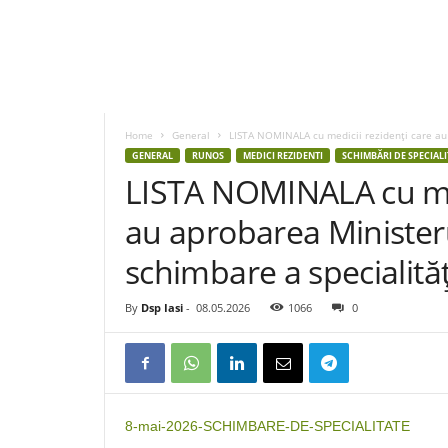
D
S
P
Home
General
LISTA NOMINALA cu medicii rezidenţi care au 
I
GENERAL
RUNOS
MEDICI REZIDENTI
SCHIMBĂRI DE SPECIALI
a
LISTA NOMINALA cu med
s
i
au aprobarea Ministeru
schimbare a specialităţ
By
Dsp Iasi
-
08.05.2026
1066
0
8-mai-2026-SCHIMBARE-DE-SPECIALITATE