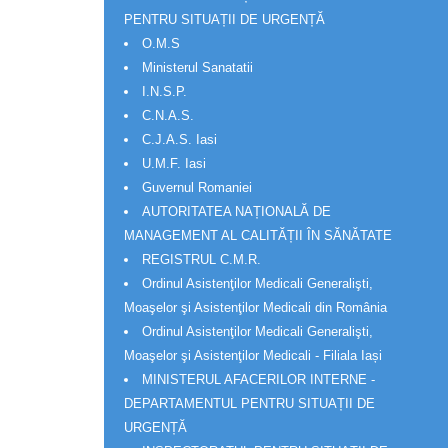
PENTRU SITUAȚII DE URGENȚĂ
O.M.S
Ministerul Sanatatii
I.N.S.P.
C.N.A.S.
C.J.A.S. Iasi
U.M.F. Iasi
Guvernul Romaniei
AUTORITATEA NAȚIONALĂ DE
MANAGEMENT AL CALITĂȚII ÎN SĂNĂTATE
REGISTRUL C.M.R.
Ordinul Asistenţilor Medicali Generalişti,
Moaşelor şi Asistenţilor Medicali din România
Ordinul Asistenţilor Medicali Generalişti,
Moaşelor şi Asistenţilor Medicali - Filiala Iași
MINISTERUL AFACERILOR INTERNE -
DEPARTAMENTUL PENTRU SITUAȚII DE
URGENȚĂ