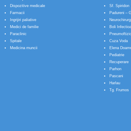
Dispozitive medicale
Sf. Spiridon
Farmacii
Padureni – G
Ingrijiri paliative
Neurochirurg
Medici de familie
Boli Infectio
Paraclinic
Pneumoftizio
Spitale
Cuza Voda
Medicina muncii
Elena Doam
Pediatrie
Recuperare
Parhon
Pascani
Harlau
Tg. Frumos