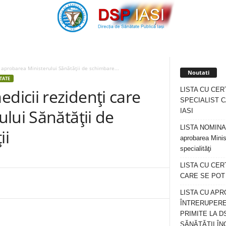
aprobarea Ministerului Sănătăţii de schimbare...
Noutati
TATE
LISTA CU CER
icii rezidenţi care
SPECIALIST C
lui Sănătăţii de
IASI
LISTA NOMINALA
ii
aprobarea Minis
specialităţi
LISTA CU CE
CARE SE POT R
LISTA CU APR
ÎNTRERUPERE
PRIMITE LA D
SĂNĂTĂȚII ÎN