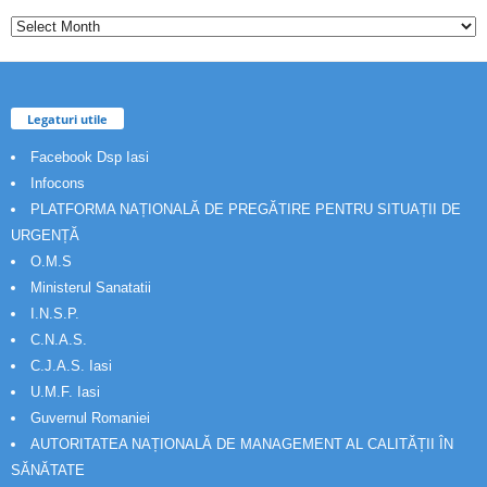
Legaturi utile
Facebook Dsp Iasi
Infocons
PLATFORMA NAȚIONALĂ DE PREGĂTIRE PENTRU SITUAȚII DE
URGENȚĂ
O.M.S
Ministerul Sanatatii
I.N.S.P.
C.N.A.S.
C.J.A.S. Iasi
U.M.F. Iasi
Guvernul Romaniei
AUTORITATEA NAȚIONALĂ DE MANAGEMENT AL CALITĂȚII ÎN
SĂNĂTATE