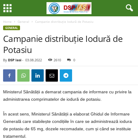
Home
General
Campanie distribuție Iodură de Potasiu
GENERAL
Campanie distribuție Iodură de
Potasiu
By
DSP Iasi
-
03.08.2022
2610
0
Ministerul Sănătății a demarat campania de informare cu privire la
administrarea comprimatelor de iodură de potasiu.
În acest sens, Ministerul Sănătății a elaborat Ghidul de Informare
Generală care stabilește condițiile în care se administrează iodura
de potasiu de 65 mg, dozele recomadate, cum și când se instituie
tratamentul.