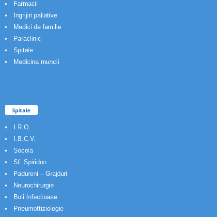
Farmacii
Ingrijiri paliative
Medici de familie
Paraclinic
Spitale
Medicina muncii
Spitale
I.R.O.
I.B.C.V.
Socola
Sf. Spiridon
Padureni – Grajduri
Neurochirurgie
Boli Infectioase
Pneumoftiziologie