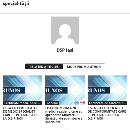
specialităţii
DSP Iasi
RELATED ARTICLES
MORE FROM AUTHOR
Certificate medici specialiști / primari
General
Certificate de conformitate
LISTA CU CERTIFICATELE
LISTA NOMINALA cu
LISTA CU CERTIFICATELE
DE MEDIC SPECIALIST
medicii rezidenţi care au
DE CONFORMITATE CARE
CARE SE POT RIDICA DE
aprobarea Ministerului
SE POT RIDICA DE LA
LA D.S.P. IASI
Sănătăţii de schimbare a
D.S.P. IASI
specialităţi