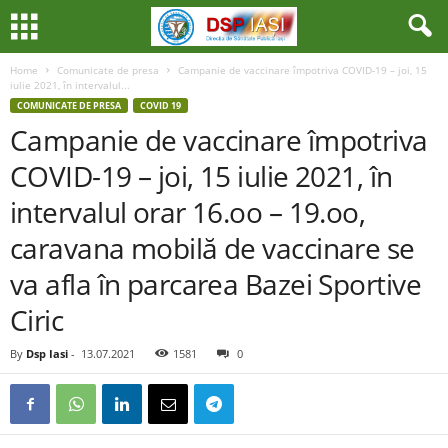
Home
Comunicate de presa
Campanie de vaccinare împotriva COVID-19 – joi, 15
iulie 2021, în intervalul...
COMUNICATE DE PRESA
COVID 19
Campanie de vaccinare împotriva
COVID-19 – joi, 15 iulie 2021, în
intervalul orar 16.oo – 19.oo,
caravana mobilă de vaccinare se
va afla în parcarea Bazei Sportive
Ciric
By
Dsp Iasi
-
13.07.2021
1581
0