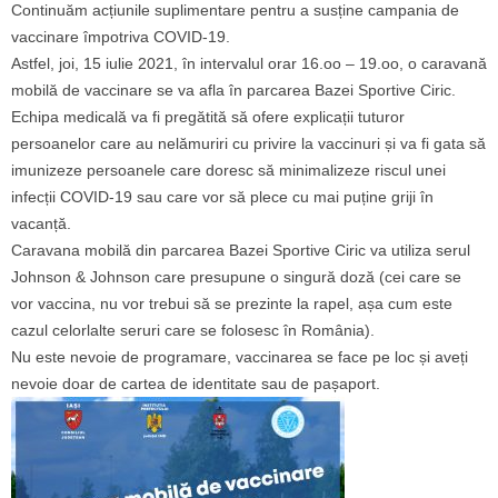
Continuăm acțiunile suplimentare pentru a susține campania de
vaccinare împotriva COVID-19.
Astfel, joi, 15 iulie 2021, în intervalul orar 16.oo – 19.oo, o caravană
mobilă de vaccinare se va afla în parcarea Bazei Sportive Ciric.
Echipa medicală va fi pregătită să ofere explicații tuturor
persoanelor care au nelămuriri cu privire la vaccinuri și va fi gata să
imunizeze persoanele care doresc să minimalizeze riscul unei
infecții COVID-19 sau care vor să plece cu mai puține griji în
vacanță.
Caravana mobilă din parcarea Bazei Sportive Ciric va utiliza serul
Johnson & Johnson care presupune o singură doză (cei care se
vor vaccina, nu vor trebui să se prezinte la rapel, așa cum este
cazul celorlalte seruri care se folosesc în România).
Nu este nevoie de programare, vaccinarea se face pe loc și aveți
nevoie doar de cartea de identitate sau de pașaport.