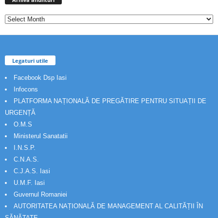
Legaturi utile
Facebook Dsp Iasi
Infocons
PLATFORMA NAȚIONALĂ DE PREGĂTIRE PENTRU SITUAȚII DE
URGENȚĂ
O.M.S
Ministerul Sanatatii
I.N.S.P.
C.N.A.S.
C.J.A.S. Iasi
U.M.F. Iasi
Guvernul Romaniei
AUTORITATEA NAȚIONALĂ DE MANAGEMENT AL CALITĂȚII ÎN
SĂNĂTATE