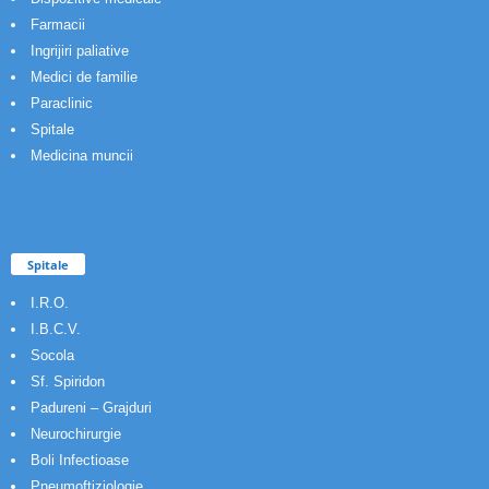
Farmacii
Ingrijiri paliative
Medici de familie
Paraclinic
Spitale
Medicina muncii
Spitale
I.R.O.
I.B.C.V.
Socola
Sf. Spiridon
Padureni – Grajduri
Neurochirurgie
Boli Infectioase
Pneumoftiziologie