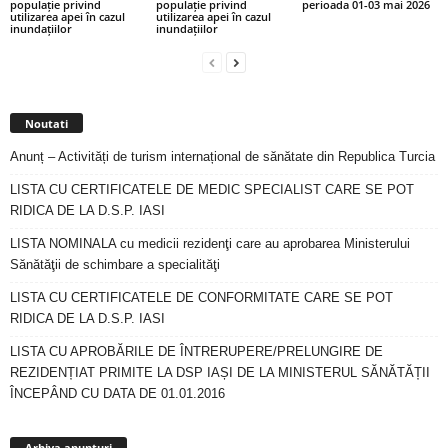
populație privind
populație privind
perioada 01-03 mai 2026
utilizarea apei în cazul
utilizarea apei în cazul
inundațiilor
inundațiilor
Noutati
Anunț – Activități de turism internațional de sănătate din Republica Turcia
LISTA CU CERTIFICATELE DE MEDIC SPECIALIST CARE SE POT
RIDICA DE LA D.S.P. IASI
LISTA NOMINALA cu medicii rezidenţi care au aprobarea Ministerului
Sănătăţii de schimbare a specialităţi
LISTA CU CERTIFICATELE DE CONFORMITATE CARE SE POT
RIDICA DE LA D.S.P. IASI
LISTA CU APROBĂRILE DE ÎNTRERUPERE/PRELUNGIRE DE
REZIDENȚIAT PRIMITE LA DSP IAȘI DE LA MINISTERUL SĂNĂTĂȚII
ÎNCEPÂND CU DATA DE 01.01.2016
Arhiva
anunturi
Arhiva anunturi