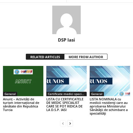
DSP Iasi
RELATED ARTICLES
MORE FROM AUTHOR
General
Certificate medici specialiști / primari
General
Anunț – Activități de
LISTA CU CERTIFICATELE
LISTA NOMINALA cu
turism internațional de
DE MEDIC SPECIALIST
medicii rezidenţi care au
sănătate din Republica
CARE SE POT RIDICA DE
aprobarea Ministerului
Turcia
LA D.S.P. IASI
Sănătăţii de schimbare a
specialităţi