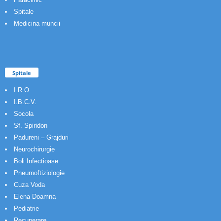
Spitale
Medicina muncii
Spitale
I.R.O.
I.B.C.V.
Socola
Sf. Spiridon
Padureni – Grajduri
Neurochirurgie
Boli Infectioase
Pneumoftiziologie
Cuza Voda
Elena Doamna
Pediatrie
Recuperare