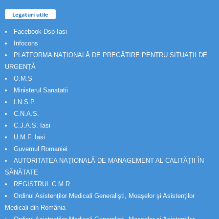
Legaturi utile
Facebook Dsp Iasi
Infocons
PLATFORMA NAȚIONALĂ DE PREGĂTIRE PENTRU SITUAȚII DE
URGENȚĂ
O.M.S
Ministerul Sanatatii
I.N.S.P.
C.N.A.S.
C.J.A.S. Iasi
U.M.F. Iasi
Guvernul Romaniei
AUTORITATEA NAȚIONALĂ DE MANAGEMENT AL CALITĂȚII ÎN
SĂNĂTATE
REGISTRUL C.M.R.
Ordinul Asistenţilor Medicali Generalişti, Moaşelor şi Asistenţilor
Medicali din România