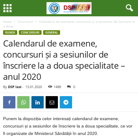
Home
Concursuri
Calendarul de examene, concursuri și a sesiunilor de înscriere la
a doua...
RUNOS
CONCURSURI
GENERAL
Calendarul de examene,
concursuri și a sesiunilor de
înscriere la a doua specialitate –
anul 2020
By
DSP Iasi
-
13.01.2020
1488
0
Punem la dispoziția celor interesați calendarul de examene,
concursuri și a sesiunilor de înscriere la a doua specialitate, ce vor
fi organizate de Ministerul Sănătății în anul 2020.