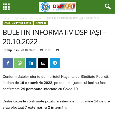
Home
Comunicate de presa
BULETIN INFORMATIV DSP IAȘI – 20.10.2022
COMUNICATE DE PRESA
GENERAL
BULETIN INFORMATIV DSP IAȘI –
20.10.2022
By
Dsp Iasi
-
20.10.2022
1127
0
Conform datelor oferite de Institutul Naţional de Sănătate Publică,
în data de
19 octombrie 2022
, pe teritoriul judeţului Iaşi au fost
confirmate
24 persoane
infectate cu Covid-19.
Dintre cazurile confirmate pozitiv și internate, în ultimele 24 de ore
s-au efectuat
7 externări
și
2 internări.