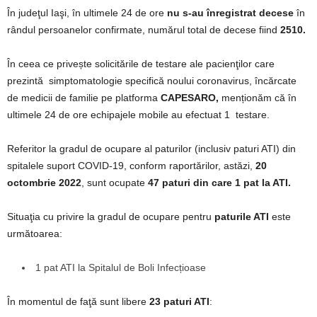
În judeţul Iaşi, în ultimele 24 de ore
nu s-au înregistrat decese
în
rândul persoanelor confirmate, numărul total de decese fiind
2510.
În ceea ce privește solicitările de testare ale pacienţilor care
prezintă simptomatologie specifică noului coronavirus, încărcate
de medicii de familie pe platforma
CAPESARO,
menționăm că în
ultimele 24 de ore echipajele mobile au efectuat 1 testare.
Referitor la gradul de ocupare al paturilor (inclusiv paturi ATI) din
spitalele suport COVID-19, conform raportărilor, astăzi,
20
octombrie 2022
, sunt ocupate
47 paturi
din care 1 pat la ATI.
Situaţia cu privire la gradul de ocupare pentru
paturile ATI
este
următoarea:
1 pat ATI la Spitalul de Boli Infecțioase
În momentul de faţă sunt libere
23 paturi ATI
: