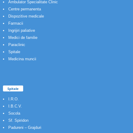
Ambulator Specialitate Clinic
Centre permanenta
Dispozitive medicale
Farmacii
Ingrijiri paliative
Medici de familie
Paraclinic
Spitale
Medicina muncii
Spitale
I.R.O.
I.B.C.V.
Socola
Sf. Spiridon
Padureni – Grajduri