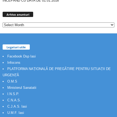
ÎNCEPÂND CU DATA DE 01.01.2016
Arhiva
anunturi
Arhiva anunturi
Legaturi utile
Facebook Dsp Iasi
Infocons
PLATFORMA NAȚIONALĂ DE PREGĂTIRE PENTRU SITUAȚII DE
URGENȚĂ
O.M.S
Ministerul Sanatatii
I.N.S.P.
C.N.A.S.
C.J.A.S. Iasi
U.M.F. Iasi