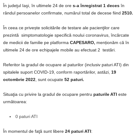
În judeţul Iaşi, în ultimele 24 de ore
s-a înregistrat 1 deces
în
rândul persoanelor confirmate, numărul total de decese fiind
2510.
În ceea ce privește solicitările de testare ale pacienţilor care
prezintă simptomatologie specifică noului coronavirus, încărcate
de medicii de familie pe platforma
CAPESARO,
menționăm că în
ultimele 24 de ore echipajele mobile au efectuat 2 testări.
Referitor la gradul de ocupare al paturilor (inclusiv paturi ATI) din
spitalele suport COVID-19, conform raportărilor, astăzi,
19
octombrie 2022
, sunt ocupate
52 paturi.
Situaţia cu privire la gradul de ocupare pentru
paturile ATI
este
următoarea:
0 paturi ATI
În momentul de faţă sunt libere
24 paturi ATI
: