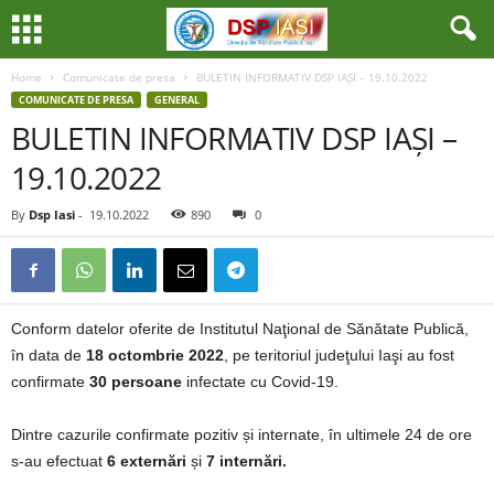
Home
Comunicate de presa
BULETIN INFORMATIV DSP IAȘI – 19.10.2022
COMUNICATE DE PRESA
GENERAL
BULETIN INFORMATIV DSP IAȘI –
19.10.2022
By
Dsp Iasi
-
19.10.2022
890
0
Conform datelor oferite de Institutul Naţional de Sănătate Publică,
în data de
18 octombrie 2022
, pe teritoriul judeţului Iaşi au fost
confirmate
30 persoane
infectate cu Covid-19.
Dintre cazurile confirmate pozitiv și internate, în ultimele 24 de ore
s-au efectuat
6 externări
și
7 internări.