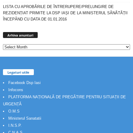
LISTA CU APROBĂRILE DE ÎNTRERUPERE/PRELUNGIRE DE
REZIDENȚIAT PRIMITE LA DSP IAȘI DE LA MINISTERUL SĂNĂTĂȚII
ÎNCEPÂND CU DATA DE 01.01.2016
Arhiva
anunturi
Arhiva anunturi
Legaturi utile
Facebook Dsp Iasi
Infocons
PLATFORMA NAȚIONALĂ DE PREGĂTIRE PENTRU SITUAȚII DE
URGENȚĂ
O.M.S
Ministerul Sanatatii
I.N.S.P.
C.N.A.S.