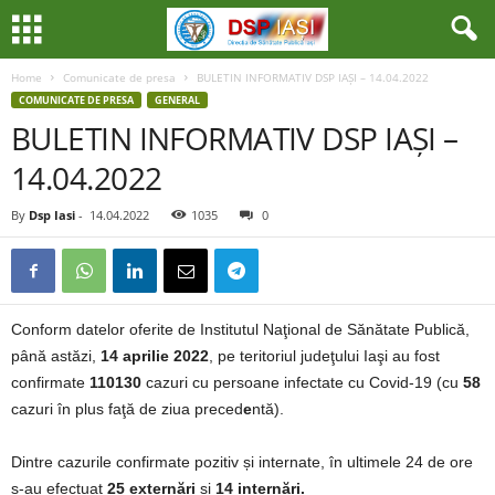
Home
Comunicate de presa
BULETIN INFORMATIV DSP IAȘI – 14.04.2022
COMUNICATE DE PRESA
GENERAL
BULETIN INFORMATIV DSP IAȘI –
14.04.2022
By
Dsp Iasi
-
14.04.2022
1035
0
Conform datelor oferite de Institutul Naţional de Sănătate Publică,
până astăzi,
14 aprilie 2022
, pe teritoriul judeţului Iaşi au fost
confirmate
110130
cazuri cu persoane infectate cu Covid-19 (cu
58
cazuri în plus faţă de ziua preced
e
ntă).
Dintre cazurile confirmate pozitiv și internate, în ultimele 24 de ore
s-au efectuat
25 externări
și
14 internări.