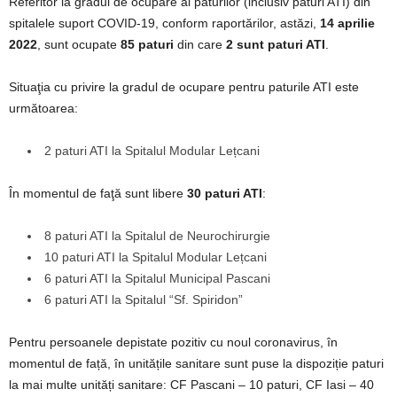
Referitor la gradul de ocupare al paturilor (inclusiv paturi ATI) din
spitalele suport COVID-19, conform raportărilor, astăzi,
14 aprilie
2022
, sunt ocupate
85 paturi
din care
2 sunt paturi ATI
.
Situaţia cu privire la gradul de ocupare pentru paturile ATI este
următoarea:
2 paturi ATI la Spitalul Modular Lețcani
În momentul de faţă sunt libere
30 paturi ATI
:
8 paturi ATI la Spitalul de Neurochirurgie
10 paturi ATI la Spitalul Modular Lețcani
6 paturi ATI la Spitalul Municipal Pascani
6 paturi ATI la Spitalul “Sf. Spiridon”
Pentru persoanele depistate pozitiv cu noul coronavirus, în
momentul de față, în unitățile sanitare sunt puse la dispoziție paturi
la mai multe unități sanitare: CF Pascani – 10 paturi, CF Iasi – 40