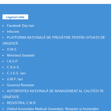
Legaturi utile
Facebook Dsp Iasi
Infocons
PLATFORMA NAȚIONALĂ DE PREGĂTIRE PENTRU SITUAȚII DE
URGENȚĂ
O.M.S
Ministerul Sanatatii
I.N.S.P.
C.N.A.S.
C.J.A.S. Iasi
U.M.F. Iasi
Guvernul Romaniei
AUTORITATEA NAȚIONALĂ DE MANAGEMENT AL CALITĂȚII ÎN
SĂNĂTATE
REGISTRUL C.M.R.
Ordinul Asistenţilor Medicali Generalişti, Moaşelor şi Asistenţilor