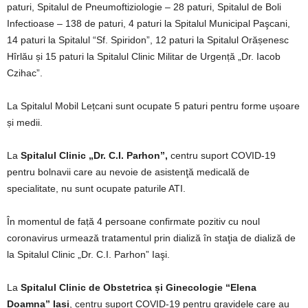
paturi, Spitalul de Pneumoftiziologie – 28 paturi, Spitalul de Boli
Infectioase – 138 de paturi, 4 paturi la Spitalul Municipal Paşcani,
14 paturi la Spitalul “Sf. Spiridon”, 12 paturi la Spitalul Orășenesc
Hîrlău și 15 paturi la Spitalul Clinic Militar de Urgență „Dr. Iacob
Czihac”.
La Spitalul Mobil Lețcani sunt ocupate 5 paturi pentru forme ușoare
și medii.
La
Spitalul Clinic „Dr. C.I. Parhon”,
centru suport COVID-19
pentru bolnavii care au nevoie de asistenţă medicală de
specialitate, nu sunt ocupate paturile ATI.
În momentul de față 4 persoane confirmate pozitiv cu noul
coronavirus urmează tratamentul prin dializă în staţia de dializă de
la Spitalul Clinic „Dr. C.I. Parhon” Iaşi.
La
Spitalul Clinic de Obstetrica și Ginecologie “Elena
Doamna” Iasi
, centru suport COVID-19 pentru gravidele care au