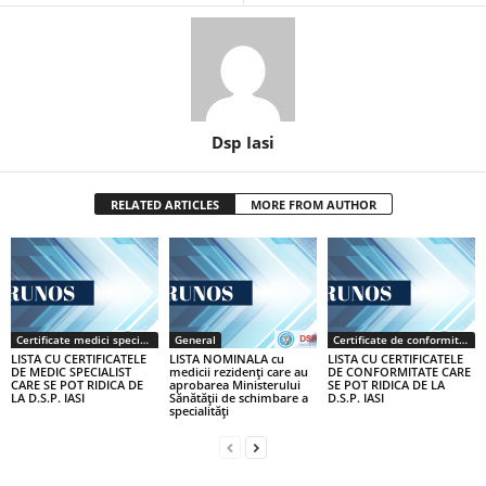
Dsp Iasi
RELATED ARTICLES
MORE FROM AUTHOR
Certificate medici specialiști / primari
General
Certificate de conformitate
LISTA CU CERTIFICATELE
LISTA NOMINALA cu
LISTA CU CERTIFICATELE
DE MEDIC SPECIALIST
medicii rezidenţi care au
DE CONFORMITATE CARE
CARE SE POT RIDICA DE
aprobarea Ministerului
SE POT RIDICA DE LA
LA D.S.P. IASI
Sănătăţii de schimbare a
D.S.P. IASI
specialităţi