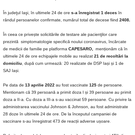
În judeţul Iaşi, în ultimele 24 de ore
s-a înregistrat 1 deces
în
rândul persoanelor confirmate, numărul total de decese fiind
2408.
În ceea ce privește solicitările de testare ale pacienţilor care
prezintă simptomatologie specifică noului coronavirus, încărcate
de medicii de familie pe platforma
CAPESARO,
menționăm că în
ultimele 24 de ore echipajele mobile au realizat
21 de recoltări la
domiciliu
, după cum urmează: 20 realizate de DSP Iași și 1 de
SAJ Iași.
Pe data de
13
aprilie
2022
au fost vaccinate
125
de persoane.
Mentionam că 39 persoană a primit doza I și 39 persoane au primit
doza a II-a. Cu doza a III-a s-au vaccinat 59 persoane. Cu privire la
administrarea vaccinului Johnson & Johnson, au fost administrate
28 doze în ultimele 24 de ore. De la începutul campaniei de
vaccinare s-au înregistrat 473 de reacții adverse ușoare.