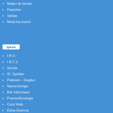
Medici de familie
Paraclinic
Spitale
Medicina muncii
Spitale
I.R.O.
I.B.C.V.
Socola
Sf. Spiridon
Padureni – Grajduri
Neurochirurgie
Boli Infectioase
Pneumoftiziologie
Cuza Voda
Elena Doamna