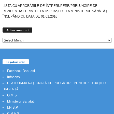
LISTA CU APROBĂRILE DE ÎNTRERUPERE/PRELUNGIRE DE
REZIDENȚIAT PRIMITE LA DSP IAȘI DE LA MINISTERUL SĂNĂTĂȚII
ÎNCEPÂND CU DATA DE 01.01.2016
Arhiva
anunturi
Arhiva anunturi
Legaturi utile
Facebook Dsp Iasi
Infocons
PLATFORMA NAȚIONALĂ DE PREGĂTIRE PENTRU SITUAȚII DE
URGENȚĂ
O.M.S
Ministerul Sanatatii
I.N.S.P.
C.N.A.S.