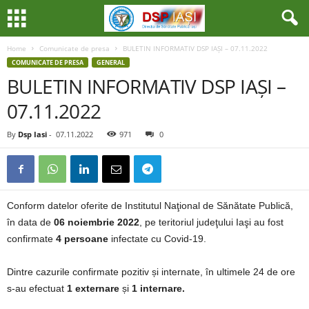
Home
Comunicate de presa
BULETIN INFORMATIV DSP IAȘI – 07.11.2022
COMUNICATE DE PRESA
GENERAL
BULETIN INFORMATIV DSP IAȘI –
07.11.2022
By
Dsp Iasi
-
07.11.2022
971
0
Conform datelor oferite de Institutul Naţional de Sănătate Publică,
în data de
06 noiembrie 2022
, pe teritoriul judeţului Iaşi au fost
confirmate
4 persoane
infectate cu Covid-19.
Dintre cazurile confirmate pozitiv și internate, în ultimele 24 de ore
s-au efectuat
1 externare
și
1 internare.