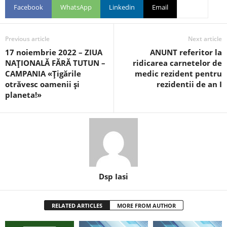
Facebook
WhatsApp
Linkedin
Email
Previous article
Next article
17 noiembrie 2022 – ZIUA
ANUNT referitor la
NAŢIONALĂ FĂRĂ TUTUN –
ridicarea carnetelor de
CAMPANIA «Ţigările
medic rezident pentru
otrăvesc oamenii şi
rezidentii de an I
planeta!»
Dsp Iasi
RELATED ARTICLES
MORE FROM AUTHOR