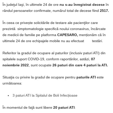
În judeţul Iaşi, în ultimele 24 de ore
nu s-au înregistrat decese
în
rândul persoanelor confirmate, numărul total de decese fiind
2517.
În ceea ce privește solicitările de testare ale pacienţilor care
prezintă simptomatologie specifică noului coronavirus, încărcate
de medicii de familie pe platforma
CAPESARO,
menționăm că în
ultimele 24 de ore echipajele mobile nu au efectuat testări.
Referitor la gradul de ocupare al paturilor (inclusiv paturi ATI) din
spitalele suport COVID-19, conform raportărilor, astăzi,
07
noiembrie 2022
, sunt ocupate
26 paturi
din care 4 paturi la ATI.
Situaţia cu privire la gradul de ocupare pentru
paturile ATI
este
următoarea:
3 paturi ATI la Spitalul de Boli Infecțioase
În momentul de faţă sunt libere
20 paturi ATI
: