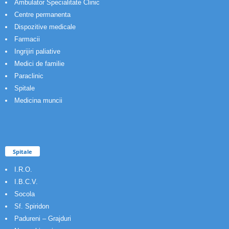
Ambulator Specialitate Clinic
Centre permanenta
Dispozitive medicale
Farmacii
Ingrijiri paliative
Medici de familie
Paraclinic
Spitale
Medicina muncii
Spitale
I.R.O.
I.B.C.V.
Socola
Sf. Spiridon
Padureni – Grajduri