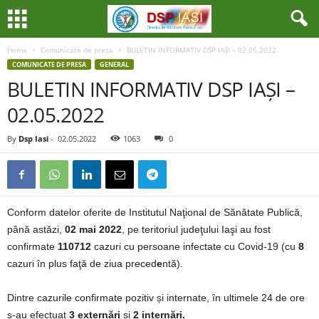
Home
Comunicate de presa
BULETIN INFORMATIV DSP IAȘI – 02.05.2022
COMUNICATE DE PRESA
GENERAL
BULETIN INFORMATIV DSP IAȘI –
02.05.2022
By
Dsp Iasi
-
02.05.2022
1063
0
Conform datelor oferite de Institutul Naţional de Sănătate Publică,
până astăzi,
02 mai 2022
, pe teritoriul judeţului Iaşi au fost
confirmate
110712
cazuri cu persoane infectate cu Covid-19 (cu
8
cazuri în plus faţă de ziua preced
e
ntă).
Dintre cazurile confirmate pozitiv și internate, în ultimele 24 de ore
s-au efectuat
3 externări
și
2 internări.