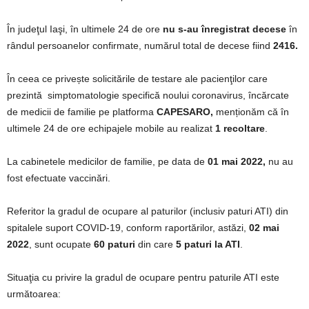
În judeţul Iaşi, în ultimele 24 de ore
nu s-au înregistrat decese
în
rândul persoanelor confirmate, numărul total de decese fiind
2416.
În ceea ce privește solicitările de testare ale pacienţilor care
prezintă simptomatologie specifică noului coronavirus, încărcate
de medicii de familie pe platforma
CAPESARO,
menționăm că în
ultimele 24 de ore echipajele mobile au realizat
1 recoltare
.
La cabinetele medicilor de familie, pe data de
01 mai 2022,
nu au
fost efectuate vaccinări.
Referitor la gradul de ocupare al paturilor (inclusiv paturi ATI) din
spitalele suport COVID-19, conform raportărilor, astăzi,
02 mai
2022
, sunt ocupate
60 paturi
din care
5 paturi la ATI
.
Situaţia cu privire la gradul de ocupare pentru paturile ATI este
următoarea: