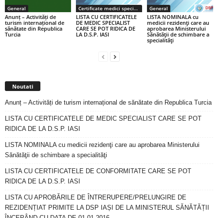
General
Certificate medici specialiști / primari
General
Anunț – Activități de
LISTA CU CERTIFICATELE
LISTA NOMINALA cu
turism internațional de
DE MEDIC SPECIALIST
medicii rezidenţi care au
sănătate din Republica
CARE SE POT RIDICA DE
aprobarea Ministerului
Turcia
LA D.S.P. IASI
Sănătăţii de schimbare a
specialităţi
Noutati
Anunț – Activități de turism internațional de sănătate din Republica Turcia
LISTA CU CERTIFICATELE DE MEDIC SPECIALIST CARE SE POT
RIDICA DE LA D.S.P. IASI
LISTA NOMINALA cu medicii rezidenţi care au aprobarea Ministerului
Sănătăţii de schimbare a specialităţi
LISTA CU CERTIFICATELE DE CONFORMITATE CARE SE POT
RIDICA DE LA D.S.P. IASI
LISTA CU APROBĂRILE DE ÎNTRERUPERE/PRELUNGIRE DE
REZIDENȚIAT PRIMITE LA DSP IAȘI DE LA MINISTERUL SĂNĂTĂȚII
ÎNCEPÂND CU DATA DE 01.01.2016