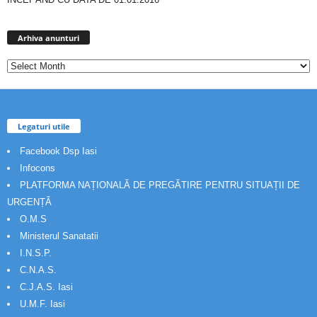
Arhiva
anunturi
Arhiva anunturi
Legaturi utile
Facebook Dsp Iasi
Infocons
PLATFORMA NAȚIONALĂ DE PREGĂTIRE PENTRU SITUAȚII DE
URGENȚĂ
O.M.S
Ministerul Sanatatii
I.N.S.P.
C.N.A.S.
C.J.A.S. Iasi
U.M.F. Iasi