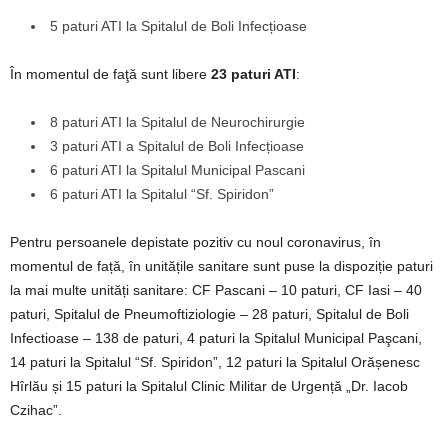
5 paturi ATI la Spitalul de Boli Infecțioase
În momentul de faţă sunt libere
23 paturi ATI
:
8 paturi ATI la Spitalul de Neurochirurgie
3 paturi ATI a Spitalul de Boli Infecțioase
6 paturi ATI la Spitalul Municipal Pascani
6 paturi ATI la Spitalul “Sf. Spiridon”
Pentru persoanele depistate pozitiv cu noul coronavirus, în
momentul de față, în unitățile sanitare sunt puse la dispoziție paturi
la mai multe unități sanitare: CF Pascani – 10 paturi, CF Iasi – 40
paturi, Spitalul de Pneumoftiziologie – 28 paturi, Spitalul de Boli
Infectioase – 138 de paturi, 4 paturi la Spitalul Municipal Paşcani,
14 paturi la Spitalul “Sf. Spiridon”, 12 paturi la Spitalul Orășenesc
Hîrlău și 15 paturi la Spitalul Clinic Militar de Urgență „Dr. Iacob
Czihac”.