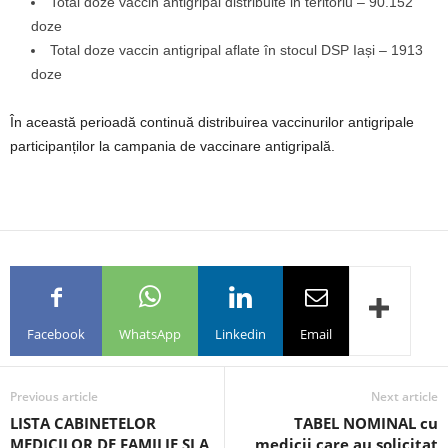
Total doze vaccin antigripal distribuite in teritoriu – 90.152
doze
Total doze vaccin antigripal aflate în stocul DSP Iași – 1913
doze
În această perioadă continuă distribuirea vaccinurilor antigripale
participanților la campania de vaccinare antigripală.
Facebook
WhatsApp
Linkedin
Email
Previous article
Next article
LISTA CABINETELOR
TABEL NOMINAL cu
MEDICILOR DE FAMILIE ȘI A
medicii care au solicitat