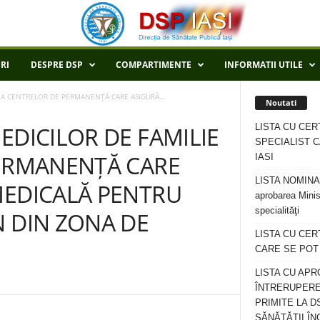
RI
DESPRE DSP
COMPARTIMENTE
INFORMATII UTILE
I A CENTRELOR DE PERMANENȚĂ CARE ASIGURĂ...
Noutati
LISTA CU CER
EDICILOR DE FAMILIE
SPECIALIST C
PERMANENȚĂ CARE
IASI
LISTA NOMINALA
MEDICALĂ PENTRU
aprobarea Minis
specialităţi
N DIN ZONA DE
LISTA CU CE
CARE SE POT R
LISTA CU APR
ÎNTRERUPERE
PRIMITE LA D
SĂNĂTĂȚII ÎN