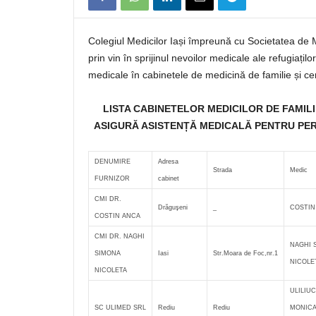
Colegiul Medicilor Iași împreună cu Societatea de 
prin vin în sprijinul nevoilor medicale ale refugiațilo
medicale în cabinetele de medicină de familie și c
LISTA CABINETELOR MEDICILOR DE FAMIL
ASIGURĂ ASISTENȚĂ MEDICALĂ PENTRU PER
DENUMIRE
Adresa
Strada
Medic
FURNIZOR
cabinet
CMI DR.
Drăguşeni
_
COSTIN
COSTIN ANCA
CMI DR. NAGHI
NAGHI 
SIMONA
Iasi
Str.Moara de Foc,nr.1
NICOLE
NICOLETA
ULILIUC
SC ULIMED SRL
Rediu
Rediu
MONIC