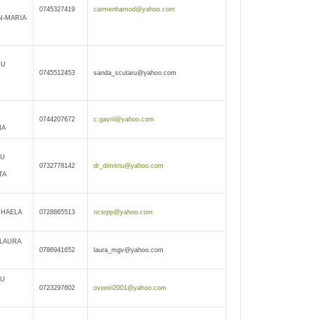
0745327419
carmenhamod@yahoo.com
-MARIA
RU
0745512453
sanda_scutaru@yahoo.com
0744207672
c.gavril@yahoo.com
NA
IU
0732778142
dr_dimitriu@yahoo.com
TA
IHAELA
0728865513
ncsrpp@yahoo.com
 LAURA
0786941652
laura_mgv@yahoo.com
ŞU
0723297602
oviorel2001@yahoo.com