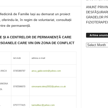
ANUNȚ PRIVI
DESFĂŞURARE
Medicină de Familie Iași au demarat un proiect
GRADELOR P
r, oferindu-le, în regim de voluntariat, consultații
FIZIOTERAPEU
entre de permanență.
Arhiva anuntu
IE ȘI A CENTRELOR DE PERMANENȚĂ CARE
SOANELE CARE VIN DIN ZONA DE CONFLICT
tel.mob
adresa e-mail
 ANCA
0745389797
anca_gabicostin@yahoo.com
SIMONA
0745596670
simonanicoleta2002@yahoo.co.uk
TA
A
0757777415
tamiuliliuc@yahoo.com