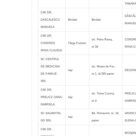
TAMAR
CMI DR.
DĂSCĂ
DASCALESCU
Bivolari
Bivolari
MANUE
MANUELA
CMI DR.
str. Petru Rareş,
CONDR
CONDREA
Târgu Frumos
nr.58
IRINA-
IRINA CLAUDIA
SC CENTRUL
DE MEDICINA
str. Moara de Foc,
Iaşi
DELEAN
DE FAMILIE
nr.1, bl.595 parter
SRL
CMI DR.
str. Toma Cozma,
PRELIC
PRELICZ OANA-
Iaşi
nr.4
GABRIE
GABRIELA
SC SALVAVITAL
Bd. Primaverii, nr. 19,
VASINC
Iași
GD SRL
parter
ELENA-
CMI DR.
MOIŞAN