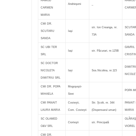
HAMOD
HAMOD
Andrieşeni
_
CARMEN
CARMEN
MARIA
CMI DR.
str. Ion Creanga, nr.
SCUTA
SCUTARU
Iaşi
73A
SANDA
SANDA
SC UBI TER
GAVRIL
Iaşi
str. Păcurari, nr.125B
SRL
CRISTI
SC DOCTOR
DIMITR
NICOLETA
Iași
Sos.Nicolina, nr.115
NICOLE
DIMITRIU SRL
CMI DR. POPA
Mogoşeşti-
POPA M
MIHAELA
Siret
CMI PANAIT
Costești,
Str. Școlii, nr. 344
PANAIT
LAURA MARIA
Com. Costești
(Dispensarul uman)
MARIA
SC OLAMED
OLĂRA
Ciorteşti
str. Principală
O&V SRL
VIOREL
CMI DR.