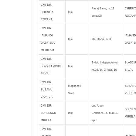
CMI DR.
Pasaj Banu, nr.12
CHIRUŢ
CHIRUTA
Iaşi
corp.C5
ROXAN
ROXANA
CMI DR.
IAMANDI
IAMAND
Iaşi
str. Dacia, nr.3
GABRIELA-
GABRIE
MEDIFAM
CMI DR.
B-dul. Independenţei,
BLAŞCU 
BLASCU VASILE
Iaşi
nr.16, et. 3, cab. 10
SILVIU
SILVIU
CMI DR.
Mogoşeşti
SUSAN
SUSANU
Siret
VIORIC
VIORICA
CMI DR.
str. Anton
SORLE
SORLESCU
Iaşi
Crihan,nr.16, bl.D12,
MIRELA
MIRELA
ap.3
CMI DR.