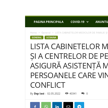
D
PAGINA PRINCIPALA
COVID-19
ANUNTU
S
P
Home
General
LISTA CABINETELOR MEDICILOR DE FAMILIE Ș
I
GENERAL
UCRAINA
a
LISTA CABINETELOR M
s
i
ȘI A CENTRELOR DE 
ASIGURĂ ASISTENȚĂ 
PERSOANELE CARE VI
CONFLICT
By
Dsp Iasi
-
02.05.2022
40341
0