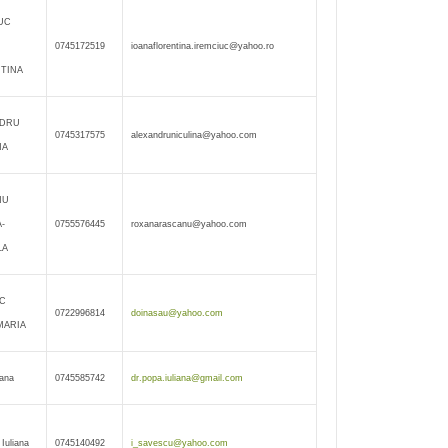
UC
0745172519
ioanaflorentina.iremciuc@yahoo.ro
TINA
NDRU
0745317575
alexandruniculina@yahoo.com
NA
NU
-
0755576445
roxanarascanu@yahoo.com
LA
C
0722996814
doinasau@yahoo.com
MARIA
iana
0745585742
dr.popa.iuliana@gmail.com
Iuliana
0745140492
i_savescu@yahoo.com