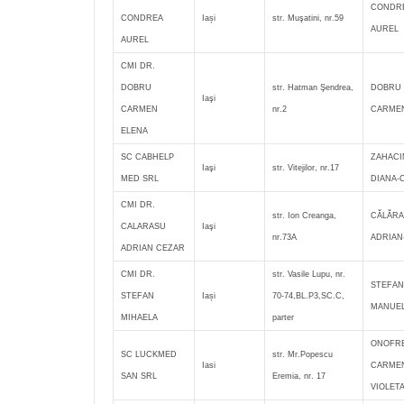
CONDR
CONDREA
Iași
str. Muşatini, nr.59
AUREL
AUREL
CMI DR.
DOBRU
str. Hatman Şendrea,
DOBRU
Iaşi
CARMEN
nr.2
CARMEN
ELENA
SC CABHELP
ZAHACI
Iaşi
str. Vitejilor, nr.17
MED SRL
DIANA-
CMI DR.
str. Ion Creanga,
CĂLĂR
CALARASU
Iaşi
nr.73A
ADRIAN
ADRIAN CEZAR
CMI DR.
str. Vasile Lupu, nr.
STEFAN
STEFAN
Iași
70-74,BL.P3,SC.C,
MANUE
MIHAELA
parter
ONOFRE
SC LUCKMED
str. Mr.Popescu
Iasi
CARME
SAN SRL
Eremia, nr. 17
VIOLET