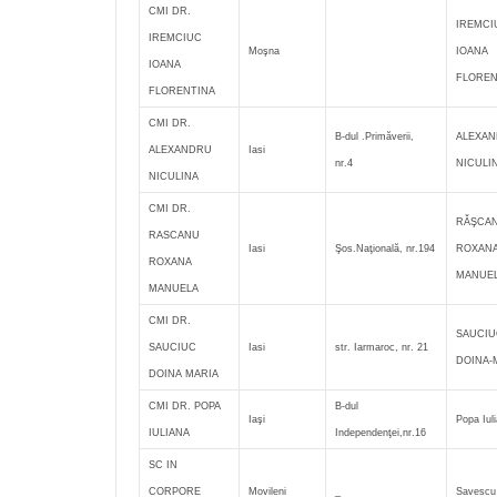
CMI DR.
IREMCI
IREMCIUC
Moşna
IOANA
IOANA
FLOREN
FLORENTINA
CMI DR.
B-dul .Primăverii,
ALEXA
ALEXANDRU
Iasi
nr.4
NICULI
NICULINA
CMI DR.
RĂŞCA
RASCANU
Iasi
Şos.Naţională, nr.194
ROXANA
ROXANA
MANUE
MANUELA
CMI DR.
SAUCIU
SAUCIUC
Iasi
str. Iarmaroc, nr. 21
DOINA-
DOINA MARIA
CMI DR. POPA
B-dul
Iaşi
Popa Iul
IULIANA
Independenţei,nr.16
SC IN
CORPORE
Movileni
_
Savescu 