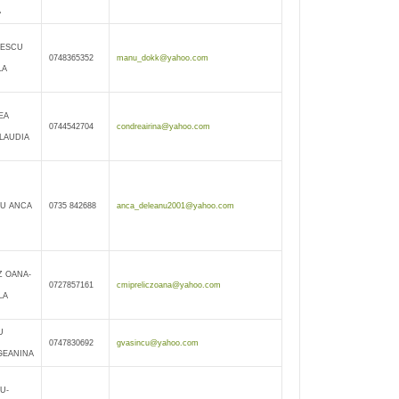
A
LESCU
0748365352
manu_dokk@yahoo.com
LA
EA
0744542704
condreairina@yahoo.com
CLAUDIA
U ANCA
0735 842688
anca_deleanu2001@yahoo.com
Z OANA-
0727857161
cmipreliczoana@yahoo.com
LA
U
0747830692
gvasincu@yahoo.com
GEANINA
U-