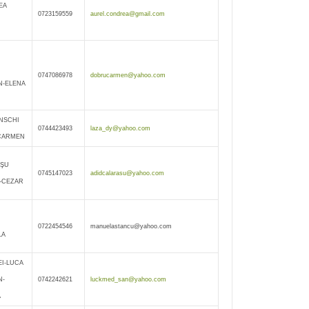
EA
0723159559
aurel.condrea@gmail.com
0747086978
dobrucarmen@yahoo.com
-ELENA
NSCHI
0744423493
laza_dy@yahoo.com
CARMEN
AŞU
0745147023
adidcalarasu@yahoo.com
-CEZAR
0722454546
manuelastancu@yahoo.com
LA
I-LUCA
N-
0742242621
luckmed_san@yahoo.com
A