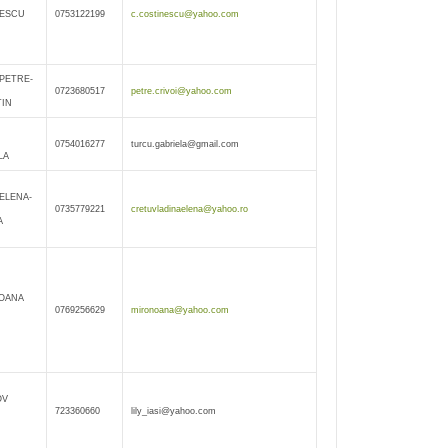
NESCU
0753122199
c.costinescu@yahoo.com
 PETRE-
0723680517
petre.crivoi@yahoo.com
IN
0754016277
turcu.gabriela@gmail.com
LA
ELENA-
0735779221
cretuvladinaelena@yahoo.ro
A
OANA
0769256629
mironoana@yahoo.com
OV
723360660
lily_iasi@yahoo.com