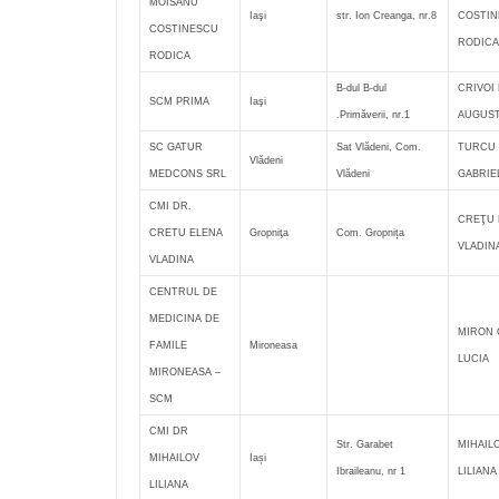
MOISANU
Iaşi
str. Ion Creanga, nr.8
COSTI
COSTINESCU
RODICA
RODICA
B-dul B-dul
CRIVOI
SCM PRIMA
Iaşi
.Primăverii, nr.1
AUGUST
SC GATUR
Sat Vlădeni, Com.
TURCU
Vlădeni
MEDCONS SRL
Vlădeni
GABRIE
CMI DR.
CREŢU 
CRETU ELENA
Gropniţa
Com. Gropnița
VLADIN
VLADINA
CENTRUL DE
MEDICINA DE
MIRON 
FAMILE
Mironeasa
LUCIA
MIRONEASA –
SCM
CMI DR
Str. Garabet
MIHAIL
MIHAILOV
Iași
Ibraileanu, nr 1
LILIANA
LILIANA