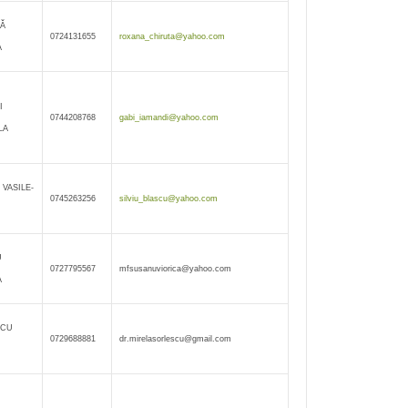
Ă
0724131655
roxana_chiruta@yahoo.com
A
I
0744208768
gabi_iamandi@yahoo.com
LA
VASILE-
0745263256
silviu_blascu@yahoo.com
U
0727795567
mfsusanuviorica@yahoo.com
A
SCU
0729688881
dr.mirelasorlescu@gmail.com