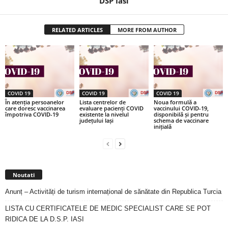
DSP Iasi
RELATED ARTICLES
MORE FROM AUTHOR
COVID 19
COVID 19
COVID 19
În atenția persoanelor
Lista centrelor de
Noua formulă a
care doresc vaccinarea
evaluare pacienți COVID
vaccinului COVID-19,
împotriva COVID-19
existente la nivelul
disponibilă și pentru
județului Iași
schema de vaccinare
inițială
Noutati
Anunț – Activități de turism internațional de sănătate din Republica Turcia
LISTA CU CERTIFICATELE DE MEDIC SPECIALIST CARE SE POT
RIDICA DE LA D.S.P. IASI