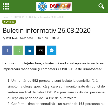
Home
COVID 19
Buletin informativ 26.03.2020
COVID 19
Buletin informativ 26.03.2020
By
DSP Iasi
-
26.03.2020
1108
0
La nivelul judeţului Iaşi
, situaţia măsurilor întreprinse în vederea
împiedicării răspândirii şi combaterii COVID -19 este următoarea:
Un număr de
992
persoane sunt izolate la domiciliu, fără
simptomatologie specifică şi care sunt monitorizate din punct de
vedere medical de către DSP. Mai precizăm că
42
de persoane
au ieşit din perioada de 14 zile de autoizolare.
Conform ultimelor centralizări, un număr de
163
persoane au