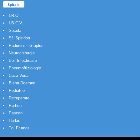
Spitale
I.R.O.
I.B.C.V.
Socola
Sf. Spiridon
Padureni – Grajduri
Neurochirurgie
Boli Infectioase
Pneumoftiziologie
Cuza Voda
Elena Doamna
Pediatrie
Recuperare
Parhon
Pascani
Harlau
Tg. Frumos