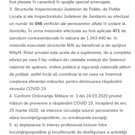
fost plasate în carantină în spaţiile special amenajate.
Structurile Inspectoratului Judetean de Politie, de Politie
Locala și ale Inspectoratului Judetean de Jandarmi au efectuat
un număr de
048
verificări ale persoanelor aflate în izolare la
domiciliu. În urma misiunilor efectuate au fost aplicate
471
de
sancțiuni contravenționale în valoare de 1.043.440 lei. In
misiunile executate structurile MAI au beneficiat si de sprijinul
MApN. Rolul armatei este acela de a suplimenta, de a completa
efortul pe care îl fac militarii din celelalte instituții din Sistemul
național de apărare, ordine publică și siguranță națională alături
de polițiști, astfel încât să contribuie la tot ceea ce însemnă
creșterea eficienței măsurilor pentru diminuarea răspândirii
virusului COVID-19.
Conform Ordonanţei Militare nr. 3 din 24.03.2020 privind
măsuri de prevenire a răspândirii COVID 19, începând de ieri,
25 martie 2020, se interzice circulaţia tuturor persoanelor în
afara locuinţei/gospodăriei, cu următoarele excepţii:
a) deplasarea în interes profesional,inclusiv între
locuinţă/gospodărie şi locul/locurile de desfăşurare a activităţii