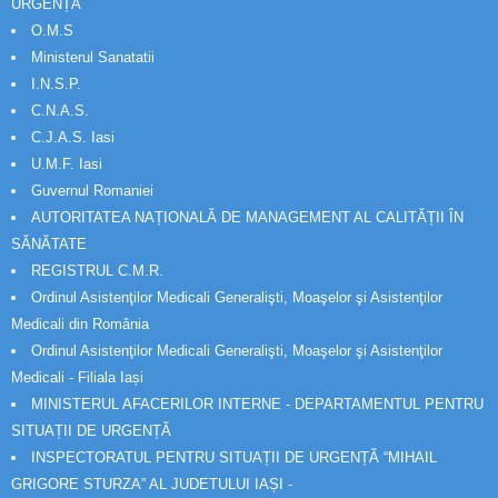
URGENȚĂ
O.M.S
Ministerul Sanatatii
I.N.S.P.
C.N.A.S.
C.J.A.S. Iasi
U.M.F. Iasi
Guvernul Romaniei
AUTORITATEA NAȚIONALĂ DE MANAGEMENT AL CALITĂȚII ÎN
SĂNĂTATE
REGISTRUL C.M.R.
Ordinul Asistenţilor Medicali Generalişti, Moaşelor şi Asistenţilor
Medicali din România
Ordinul Asistenţilor Medicali Generalişti, Moaşelor şi Asistenţilor
Medicali - Filiala Iași
MINISTERUL AFACERILOR INTERNE - DEPARTAMENTUL PENTRU
SITUAȚII DE URGENȚĂ
INSPECTORATUL PENTRU SITUAȚII DE URGENȚĂ “MIHAIL
GRIGORE STURZA” AL JUDETULUI IAȘI -