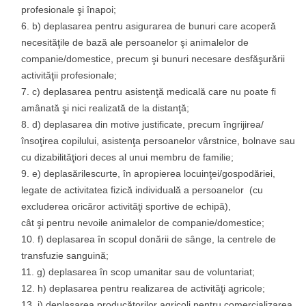
profesionale şi înapoi;
b) deplasarea pentru asigurarea de bunuri care acoperă
necesităţile de bază ale persoanelor şi animalelor de
companie/domestice, precum şi bunuri necesare desfăşurării
activităţii profesionale;
c) deplasarea pentru asistenţă medicală care nu poate fi
amânată şi nici realizată de la distanţă;
d) deplasarea din motive justificate, precum îngrijirea/
însoţirea copilului, asistenţa persoanelor vârstnice, bolnave sau
cu dizabilităţiori deces al unui membru de familie;
e) deplasărilescurte, în apropierea locuinţei/gospodăriei,
legate de activitatea fizică individuală a persoanelor (cu
excluderea oricăror activităţi sportive de echipă),
cât şi pentru nevoile animalelor de companie/domestice;
f) deplasarea în scopul donării de sânge, la centrele de
transfuzie sanguină;
g) deplasarea în scop umanitar sau de voluntariat;
h) deplasarea pentru realizarea de activităţi agricole;
i) deplasarea producătorilor agricoli pentru comercializarea