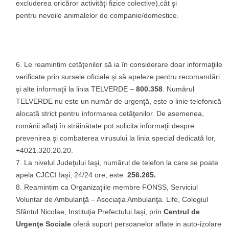
excluderea oricăror activităţi fizice colective),cât şi
pentru nevoile animalelor de companie/domestice.
Le reamintim cetăţenilor să ia în considerare doar informaţiile
verificate prin sursele oficiale şi să apeleze pentru recomandări
şi alte informaţii la linia TELVERDE –
800.358
. Numărul
TELVERDE nu este un număr de urgenţă, este o linie telefonică
alocată strict pentru informarea cetăţenilor. De asemenea,
românii aflaţi în străinătate pot solicita informaţii despre
prevenirea şi combaterea virusului la linia special dedicată lor,
+4021.320.20.20.
La nivelul Judeţului Iaşi, numărul de telefon la care se poate
apela CJCCI Iaşi, 24/24 ore, este:
256.265.
Reamintim ca Organizaţiile membre FONSS, Serviciul
Voluntar de Ambulanţă – Asociaţia Ambulanţa. Life, Colegiul
Sfântul Nicolae, Instituţia Prefectului Iaşi, prin
Centrul de
Urgenţe Sociale
oferă suport persoanelor aflate in auto-izolare