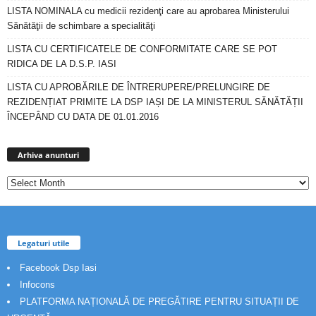
LISTA NOMINALA cu medicii rezidenţi care au aprobarea Ministerului
Sănătăţii de schimbare a specialităţi
LISTA CU CERTIFICATELE DE CONFORMITATE CARE SE POT
RIDICA DE LA D.S.P. IASI
LISTA CU APROBĂRILE DE ÎNTRERUPERE/PRELUNGIRE DE
REZIDENȚIAT PRIMITE LA DSP IAȘI DE LA MINISTERUL SĂNĂTĂȚII
ÎNCEPÂND CU DATA DE 01.01.2016
Arhiva
anunturi
Arhiva anunturi
Legaturi utile
Facebook Dsp Iasi
Infocons
PLATFORMA NAȚIONALĂ DE PREGĂTIRE PENTRU SITUAȚII DE