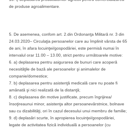
de produse agroalimentare.
De asemenea, confom art. 2.din Ordonanţa Militară nr. 3 din
24.03.2020– Circulaţia persoanelor care au împlinit vârsta de 65
de ani, în afara locuinţei/gospodăriei, este permisă numai în
intervalul orar 11.00 – 13.00, strict pentru următoarele motive:
a) deplasarea pentru asigurarea de bunuri care acoperă
necesităţile de bază ale persoanelor şi animalelor de
companie/domestice;
b) deplasarea pentru asistenţă medicală care nu poate fi
amânată şi nici realizată de la distanţă;
c) deplasarea din motive justificate, precum îngrijirea/
însoţireaunui minor, asistenţa altor persoanevârstnice, bolnave
sau cu dizabilităţi, ori în cazul decesului unui membru de familie;
d) deplasări scurte, în apropierea locuinţei/gospodăriei,
legate de activitatea fizică individuală a persoanelor (cu