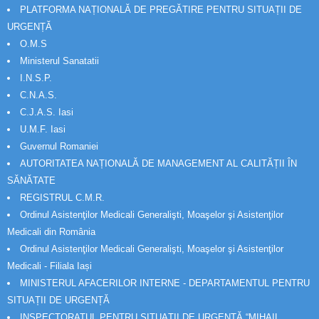
PLATFORMA NAȚIONALĂ DE PREGĂTIRE PENTRU SITUAȚII DE
URGENȚĂ
O.M.S
Ministerul Sanatatii
I.N.S.P.
C.N.A.S.
C.J.A.S. Iasi
U.M.F. Iasi
Guvernul Romaniei
AUTORITATEA NAȚIONALĂ DE MANAGEMENT AL CALITĂȚII ÎN
SĂNĂTATE
REGISTRUL C.M.R.
Ordinul Asistenţilor Medicali Generalişti, Moaşelor şi Asistenţilor
Medicali din România
Ordinul Asistenţilor Medicali Generalişti, Moaşelor şi Asistenţilor
Medicali - Filiala Iași
MINISTERUL AFACERILOR INTERNE - DEPARTAMENTUL PENTRU
SITUAȚII DE URGENȚĂ
INSPECTORATUL PENTRU SITUAȚII DE URGENȚĂ “MIHAIL