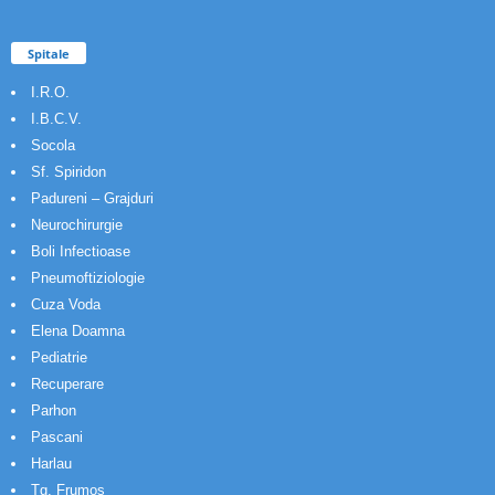
Spitale
I.R.O.
I.B.C.V.
Socola
Sf. Spiridon
Padureni – Grajduri
Neurochirurgie
Boli Infectioase
Pneumoftiziologie
Cuza Voda
Elena Doamna
Pediatrie
Recuperare
Parhon
Pascani
Harlau
Tg. Frumos