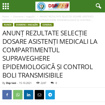
Home
Examene / angajări
ANUNȚ REZULTATE SELECȚIE DOSARE ASISTENȚI
MEDICALI LA COMPARTIMENTUL SUPRAVEGHERE EPIDEMIOLOGICĂ ȘI CONTROL...
RUNOS
EXAMENE / ANGAJĂRI
GENERAL
ANUNȚ REZULTATE SELECȚIE
DOSARE ASISTENȚI MEDICALI LA
COMPARTIMENTUL
SUPRAVEGHERE
EPIDEMIOLOGICĂ ȘI CONTROL
BOLI TRANSMISIBILE
By
Dsp Iasi
-
15.10.2021
2247
0