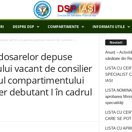
RI
DESPRE DSP
COMPARTIMENTE
INFORMATII UTILE
epuse pentru ocuparea postului vacant de consilier I...
Noutati
Anunț – Activită
 dosarelor depuse
sănătate din Re
ui vacant de consilier
LISTA CU CER
SPECIALIST C
rul compartimentului
IASI
ier debutant I în cadrul
LISTA NOMINALA
aprobarea Minis
specialităţi
LISTA CU CE
CARE SE POT R
LISTA CU APR