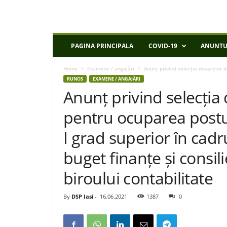
D
PAGINA PRINCIPALA
COVID-19
ANUNTU
S
P
Home
Examene / angajări
Anunț privind selecția dosarelor d
I
RUNOS
EXAMENE / ANGAJĂRI
a
Anunț privind selecția
s
i
pentru ocuparea postul
I grad superior în cad
buget finanțe și consil
biroului contabilitate
By
DSP Iasi
-
16.06.2021
1387
0