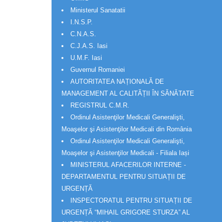
Ministerul Sanatatii
I.N.S.P.
C.N.A.S.
C.J.A.S. Iasi
U.M.F. Iasi
Guvernul Romaniei
AUTORITATEA NAȚIONALĂ DE
MANAGEMENT AL CALITĂȚII ÎN SĂNĂTATE
REGISTRUL C.M.R.
Ordinul Asistenţilor Medicali Generalişti,
Moaşelor şi Asistenţilor Medicali din România
Ordinul Asistenţilor Medicali Generalişti,
Moaşelor şi Asistenţilor Medicali - Filiala Iași
MINISTERUL AFACERILOR INTERNE -
DEPARTAMENTUL PENTRU SITUAȚII DE
URGENȚĂ
INSPECTORATUL PENTRU SITUAȚII DE
URGENȚĂ “MIHAIL GRIGORE STURZA” AL