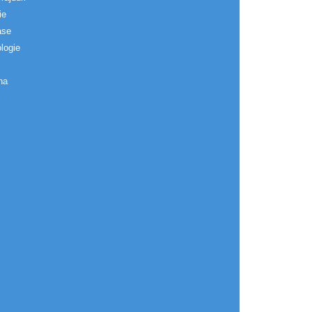
ie
ase
logie
na