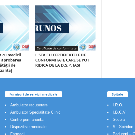
Certificate de conformitate
 cu medicii
LISTA CU CERTIFICATELE DE
au aprobarea
CONFORMITATE CARE SE POT
ătăţii de
RIDICA DE LA D.S.P. IASI
ialităţi
Furnizori de servicii medicale
Spitale
Ambulator recuperare
I.R.O.
Ambulator Specialitate Clinic
I.B.C.V.
Centre permanenta
Socola
Dispozitive medicale
Sf. Spiridon
Farmacii
Padureni – G