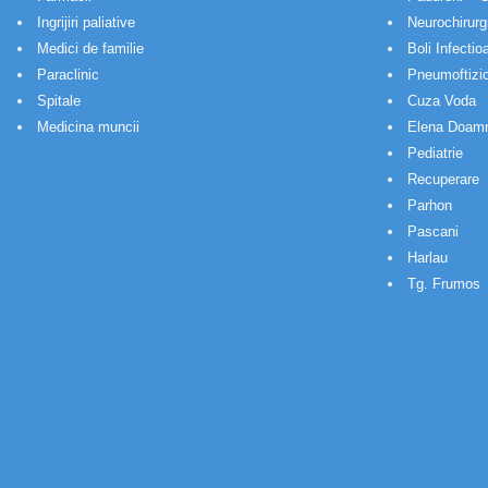
Ingrijiri paliative
Neurochirurg
Medici de familie
Boli Infectio
Paraclinic
Pneumoftizio
Spitale
Cuza Voda
Medicina muncii
Elena Doam
Pediatrie
Recuperare
Parhon
Pascani
Harlau
Tg. Frumos