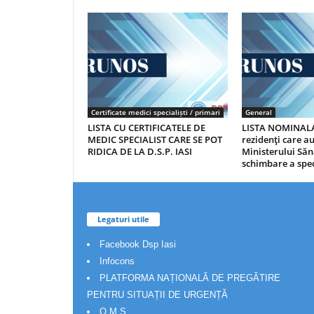
Certificate medici specialiști / primari
General
LISTA CU CERTIFICATELE DE
LISTA NOMINALA
MEDIC SPECIALIST CARE SE POT
rezidenţi care 
RIDICA DE LA D.S.P. IASI
Ministerului Săn
schimbare a spec
Legaturi utile
Facebook Dsp Iasi
Infocons
PLATFORMA NAȚIONALĂ DE PREGĂTIRE
PENTRU SITUAȚII DE URGENȚĂ
O.M.S