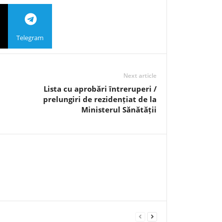
Telegram
Next article
Lista cu aprobări întreruperi /
prelungiri de rezidențiat de la
Ministerul Sănătății