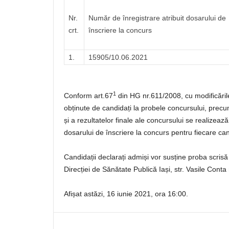
Nr.
Număr de înregistrare atribuit dosarului de
crt.
înscriere la concurs
1.
15905/10.06.2021
1
Conform art.67
din HG nr.611/2008, cu modificările 
obținute de candidați la probele concursului, precum 
și a rezultatelor finale ale concursului se realizeaz
dosarului de înscriere la concurs pentru fiecare can
Candidații declarați admiși vor susține proba scrisă
Direcției de Sănătate Publică Iași, str. Vasile Conta 
Afișat astăzi, 16 iunie 2021, ora 16:00.