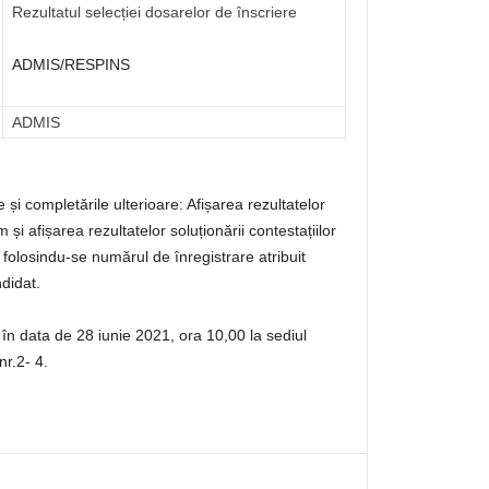
Rezultatul selecției dosarelor de înscriere
ADMIS/RESPINS
ADMIS
și completările ulterioare: Afișarea rezultatelor
și afișarea rezultatelor soluționării contestațiilor
ă folosindu-se numărul de înregistrare atribuit
didat.
 în data de 28 iunie 2021, ora 10,00 la sediul
nr.2- 4.