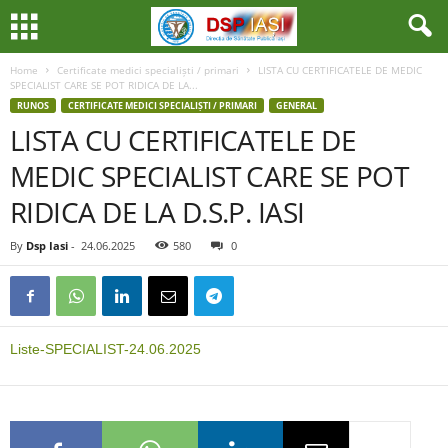
Home
Certificate medici specialiști / primari
LISTA CU CERTIFICATELE DE MEDIC
SPECIALIST CARE SE POT RIDICA DE LA...
RUNOS
CERTIFICATE MEDICI SPECIALIȘTI / PRIMARI
GENERAL
LISTA CU CERTIFICATELE DE
MEDIC SPECIALIST CARE SE POT
RIDICA DE LA D.S.P. IASI
By
Dsp Iasi
-
24.06.2025
580
0
Liste-SPECIALIST-24.06.2025