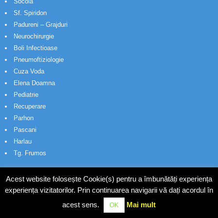
Socola
Sf. Spiridon
Padureni – Grajduri
Neurochirurgie
Boli Infectioase
Pneumoftiziologie
Cuza Voda
Elena Doamna
Pediatrie
Recuperare
Parhon
Pascani
Harlau
Tg. Frumos
Acest website folosește Cookie(s) pentru a îmbunătăți experiența
experiența vizitatorilor. Prin continuarea navigarii vă dați acordul în
acest sens.
Mai mult
OK
© Wakatech