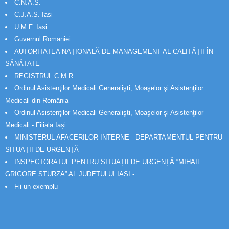
C.N.A.S.
C.J.A.S. Iasi
U.M.F. Iasi
Guvernul Romaniei
AUTORITATEA NAȚIONALĂ DE MANAGEMENT AL CALITĂȚII ÎN
SĂNĂTATE
REGISTRUL C.M.R.
Ordinul Asistenţilor Medicali Generalişti, Moaşelor şi Asistenţilor
Medicali din România
Ordinul Asistenţilor Medicali Generalişti, Moaşelor şi Asistenţilor
Medicali - Filiala Iași
MINISTERUL AFACERILOR INTERNE - DEPARTAMENTUL PENTRU
SITUAȚII DE URGENȚĂ
INSPECTORATUL PENTRU SITUAȚII DE URGENȚĂ “MIHAIL
GRIGORE STURZA” AL JUDETULUI IAȘI -
Fii un exemplu