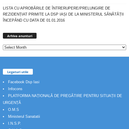
LISTA CU APROBĂRILE DE ÎNTRERUPERE/PRELUNGIRE DE
REZIDENȚIAT PRIMITE LA DSP IAȘI DE LA MINISTERUL SĂNĂTĂȚII
ÎNCEPÂND CU DATA DE 01.01.2016
Arhiva
anunturi
Arhiva anunturi
Legaturi utile
Facebook Dsp Iasi
Infocons
PLATFORMA NAȚIONALĂ DE PREGĂTIRE PENTRU SITUAȚII DE
URGENȚĂ
O.M.S
Ministerul Sanatatii
I.N.S.P.