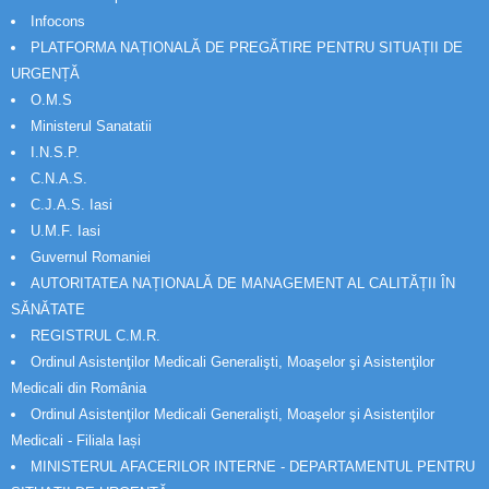
Infocons
PLATFORMA NAȚIONALĂ DE PREGĂTIRE PENTRU SITUAȚII DE
URGENȚĂ
O.M.S
Ministerul Sanatatii
I.N.S.P.
C.N.A.S.
C.J.A.S. Iasi
U.M.F. Iasi
Guvernul Romaniei
AUTORITATEA NAȚIONALĂ DE MANAGEMENT AL CALITĂȚII ÎN
SĂNĂTATE
REGISTRUL C.M.R.
Ordinul Asistenţilor Medicali Generalişti, Moaşelor şi Asistenţilor
Medicali din România
Ordinul Asistenţilor Medicali Generalişti, Moaşelor şi Asistenţilor
Medicali - Filiala Iași
MINISTERUL AFACERILOR INTERNE - DEPARTAMENTUL PENTRU