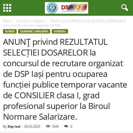
Home
Examene / angajări
ANUNŢ privind REZULTATUL SELECȚIEI DOSARELOR la
concursul de recrutare organizat de DSP...
RUNOS
EXAMENE / ANGAJĂRI
GENERAL
ANUNŢ privind REZULTATUL
SELECȚIEI DOSARELOR la
concursul de recrutare organizat
de DSP Iași pentru ocuparea
funcției publice temporar vacante
de CONSILIER clasa I, grad
profesional superior la Biroul
Normare Salarizare.
By
Dsp Iasi
-
29.05.2023
1049
0