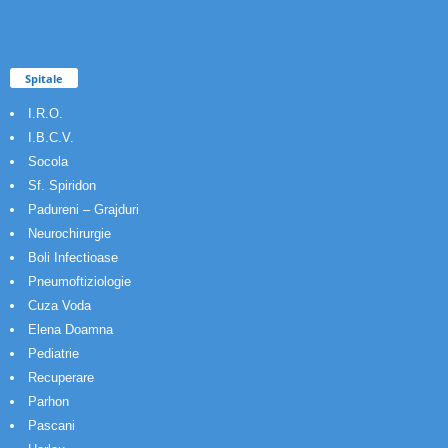
Spitale
I.R.O.
I.B.C.V.
Socola
Sf. Spiridon
Padureni – Grajduri
Neurochirurgie
Boli Infectioase
Pneumoftiziologie
Cuza Voda
Elena Doamna
Pediatrie
Recuperare
Parhon
Pascani