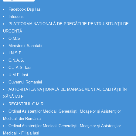
Facebook Dsp Iasi
Infocons
PLATFORMA NAȚIONALĂ DE PREGĂTIRE PENTRU SITUAȚII DE
URGENȚĂ
O.M.S
Ministerul Sanatatii
I.N.S.P.
C.N.A.S.
C.J.A.S. Iasi
U.M.F. Iasi
Guvernul Romaniei
AUTORITATEA NAȚIONALĂ DE MANAGEMENT AL CALITĂȚII ÎN
SĂNĂTATE
REGISTRUL C.M.R.
Ordinul Asistenţilor Medicali Generalişti, Moaşelor şi Asistenţilor
Medicali din România
Ordinul Asistenţilor Medicali Generalişti, Moaşelor şi Asistenţilor
Medicali - Filiala Iași