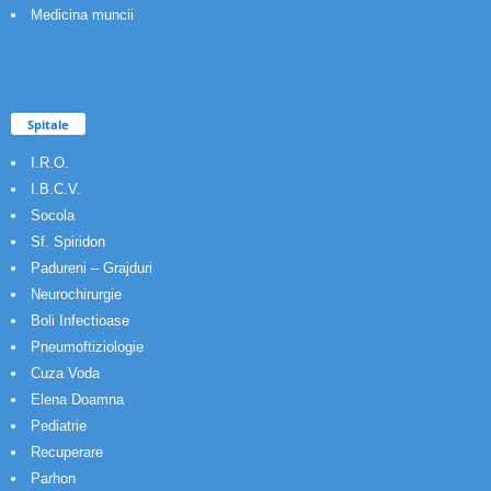
Medicina muncii
Spitale
I.R.O.
I.B.C.V.
Socola
Sf. Spiridon
Padureni – Grajduri
Neurochirurgie
Boli Infectioase
Pneumoftiziologie
Cuza Voda
Elena Doamna
Pediatrie
Recuperare
Parhon