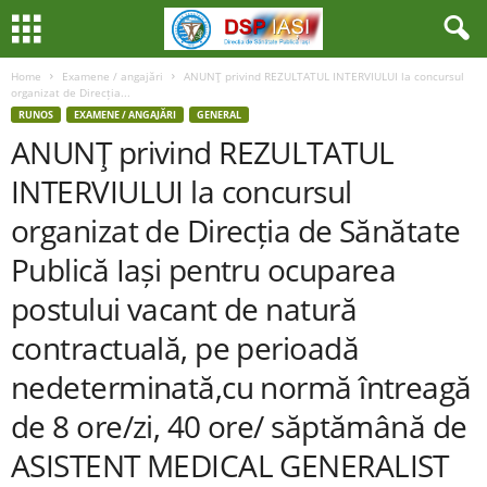
Home
Examene / angajări
ANUNŢ privind REZULTATUL INTERVIULUI la concursul
organizat de Direcția...
RUNOS
EXAMENE / ANGAJĂRI
GENERAL
ANUNŢ privind REZULTATUL
INTERVIULUI la concursul
organizat de Direcția de Sănătate
Publică Iași pentru ocuparea
postului vacant de natură
contractuală, pe perioadă
nedeterminată,cu normă întreagă
de 8 ore/zi, 40 ore/ săptămână de
ASISTENT MEDICAL GENERALIST