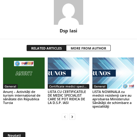
Dsp Iasi
RELATED ARTICLES
MORE FROM AUTHOR
General
Certificate medici specialiști / primari
General
Anunț – Activități de
LISTA CU CERTIFICATELE
LISTA NOMINALA cu
turism internațional de
DE MEDIC SPECIALIST
medicii rezidenţi care au
sănătate din Republica
CARE SE POT RIDICA DE
aprobarea Ministerului
Turcia
LA D.S.P. IASI
Sănătăţii de schimbare a
specialităţi
Noutati