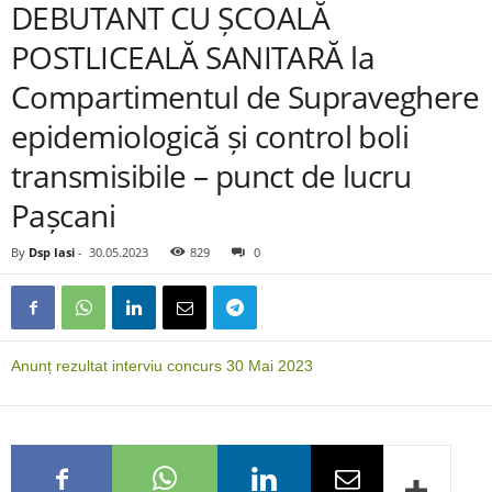
DEBUTANT CU ȘCOALĂ
POSTLICEALĂ SANITARĂ la
Compartimentul de Supraveghere
epidemiologică și control boli
transmisibile – punct de lucru
Pașcani
By
Dsp Iasi
-
30.05.2023
829
0
Anunț rezultat interviu concurs 30 Mai 2023