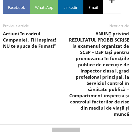
Facebook
WhatsApp
Linkedin
Email
Previous article
Next article
Acțiuni în cadrul
ANUNŢ privind
Campaniei ,,Fii Inspirat!
REZULTATUL PROBEI SCRISE
NU te apuca de Fumat!’’
la examenul organizat de
SCSP – DSP Iaşi pentru
promovarea în funcţiile
publice de execuţie de
Inspector clasa I, grad
profesional principal, la
Serviciul control în
sănătate publică –
Compartiment inspecția și
controlul factorilor de risc
din mediul de viață și
muncă