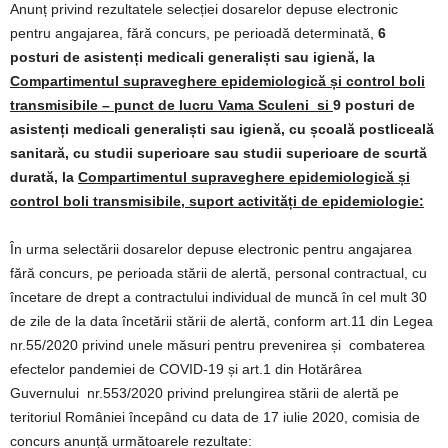
Anunț privind rezultatele selecției dosarelor depuse electronic
pentru angajarea, fără concurs, pe perioadă determinată,
6
posturi de asistenți medicali generaliști sau igienă
,
la
Com
partimentul supraveghere epidemiologic
ă și control boli
transmisibile – punct de lucru Vama Sculeni si
9 posturi de
asistenți medicali generaliști sau igienă, cu școală postliceală
sanitară, cu studii superioare sau studii superioare de scurtă
durată,
la
Com
partimentul supraveghere epidemiologic
ă și
control boli transmisibile, suport activități de epidemiologie
:
În urma selectării dosarelor depuse electronic pentru angajarea
fără concurs, pe perioada stării de alertă, personal contractual, cu
încetare de drept a contractului individual de muncă în cel mult 30
de zile de la data încetării stării de alertă, conform art.11 din Legea
nr.55/2020 privind unele măsuri pentru prevenirea și combaterea
efectelor pandemiei de COVID-19 și art.1 din Hotărârea
Guvernului nr.553/2020 privind prelungirea stării de alertă pe
teritoriul României începând cu data de 17 iulie 2020, comisia de
concurs anunță următoarele rezultate: