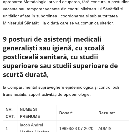
aprobarea Metodologiei privind ocuparea, fără concurs, a posturilor
vacante sau temporar vacante din cadrul Ministerului Sănătății și
unităților aflate în subordinea , coordonarea și sub autoritatea
Miniserului Sănătății, la o dată care se va comunica ulterior.
9 posturi de asistenți medicali
generaliști sau igienă, cu școală
postliceală sanitară, cu studii
superioare sau studii superioare de
scurtă durată,
la
Compartimentul supraveghere epidemiologică și control boli
transmisibile, suport activități de epidemiologie
:
NR.
NUME SI
Dosar*
Rezultat
CRT.
PRENUME
Iacob Andrei
1.
19698/28.07.2020
ADMIS