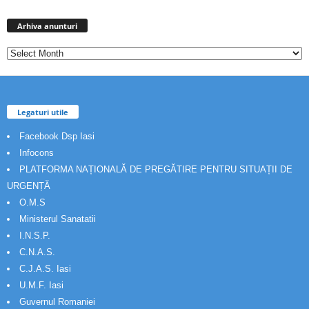
Arhiva
anunturi
Arhiva anunturi
Legaturi utile
Facebook Dsp Iasi
Infocons
PLATFORMA NAȚIONALĂ DE PREGĂTIRE PENTRU SITUAȚII DE
URGENȚĂ
O.M.S
Ministerul Sanatatii
I.N.S.P.
C.N.A.S.
C.J.A.S. Iasi
U.M.F. Iasi
Guvernul Romaniei