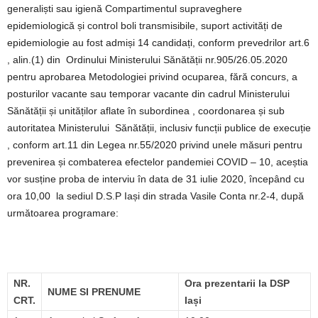
generaliști sau igienă Compartimentul supraveghere
epidemiologică și control boli transmisibile, suport activități de
epidemiologie au fost admiși 14 candidați, conform prevedrilor art.6
, alin.(1) din Ordinului Ministerului Sănătății nr.905/26.05.2020
pentru aprobarea Metodologiei privind ocuparea, fără concurs, a
posturilor vacante sau temporar vacante din cadrul Ministerului
Sănătății și unităților aflate în subordinea , coordonarea și sub
autoritatea Ministerului Sănătății, inclusiv funcții publice de execuție
, conform art.11 din Legea nr.55/2020 privind unele măsuri pentru
prevenirea și combaterea efectelor pandemiei COVID – 10, aceștia
vor susține proba de interviu în data de 31 iulie 2020, începând cu
ora 10,00 la sediul D.S.P Iași din strada Vasile Conta nr.2-4, după
următoarea programare:
NR.
Ora prezentarii la DSP
NUME SI PRENUME
CRT.
Iași