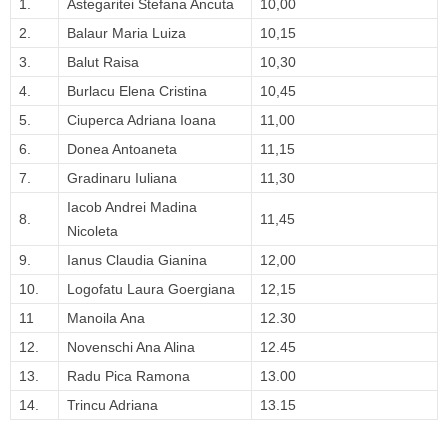
1.
Astegaritei Stefana Ancuta
10,00
2.
Balaur Maria Luiza
10,15
3.
Balut Raisa
10,30
4.
Burlacu Elena Cristina
10,45
5.
Ciuperca Adriana Ioana
11,00
6.
Donea Antoaneta
11,15
7.
Gradinaru Iuliana
11,30
Iacob Andrei Madina
8.
11,45
Nicoleta
9.
Ianus Claudia Gianina
12,00
10.
Logofatu Laura Goergiana
12,15
11
Manoila Ana
12.30
12.
Novenschi Ana Alina
12.45
13.
Radu Pica Ramona
13.00
14.
Trincu Adriana
13.15