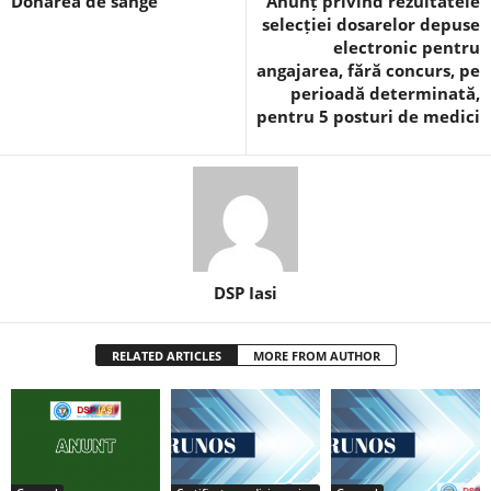
Donarea de sânge
Anunț privind rezultatele
selecției dosarelor depuse
electronic pentru
angajarea, fără concurs, pe
perioadă determinată,
pentru 5 posturi de medici
DSP Iasi
RELATED ARTICLES
MORE FROM AUTHOR