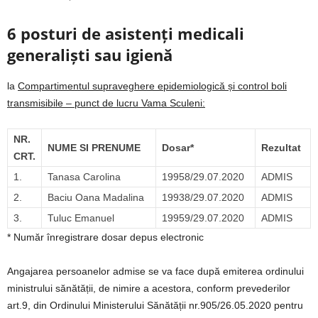
6 posturi de asistenți medicali
generaliști sau igienă
la
Com
partimentul supraveghere epidemiologică și control boli
transmisibile – punct de lucru Vama Sculeni:
NR.
NUME SI PRENUME
Dosar*
Rezultat
CRT.
1.
Tanasa Carolina
19958/29.07.2020
ADMIS
2.
Baciu Oana Madalina
19938/29.07.2020
ADMIS
3.
Tuluc Emanuel
19959/29.07.2020
ADMIS
* Număr înregistrare dosar depus electronic
Angajarea persoanelor admise se va face după emiterea ordinului
ministrului sănătății, de nimire a acestora, conform prevederilor
art.9, din Ordinului Ministerului Sănătății nr.905/26.05.2020 pentru