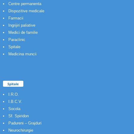
Centre permanenta
Dispozitive medicale
Farmacii
Ingrijiri paliative
Medici de familie
Paraclinic
Spitale
Medicina muncii
Spitale
I.R.O.
I.B.C.V.
Socola
Sf. Spiridon
Padureni – Grajduri
Neurochirurgie