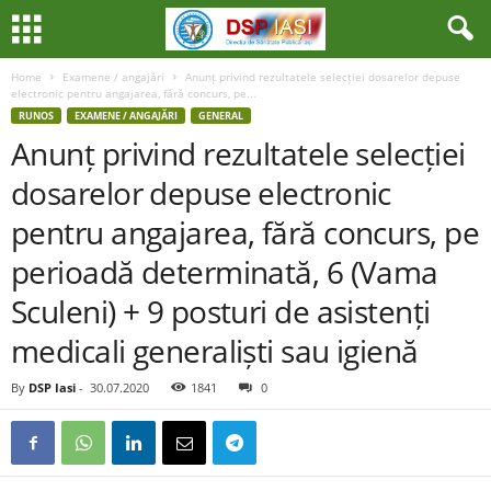
Home
Examene / angajări
Anunț privind rezultatele selecției dosarelor depuse
electronic pentru angajarea, fără concurs, pe...
RUNOS
EXAMENE / ANGAJĂRI
GENERAL
Anunț privind rezultatele selecției
dosarelor depuse electronic
pentru angajarea, fără concurs, pe
perioadă determinată, 6 (Vama
Sculeni) + 9 posturi de asistenți
medicali generaliști sau igienă
By
DSP Iasi
-
30.07.2020
1841
0