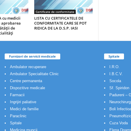
Certificate de conformitate
 cu medicii
LISTA CU CERTIFICATELE DE
au aprobarea
CONFORMITATE CARE SE POT
ătăţii de
RIDICA DE LA D.S.P. IASI
ialităţi
Furnizori de servicii medicale
Spitale
Ambulator recuperare
I.R.O.
Ambulator Specialitate Clinic
I.B.C.V.
Centre permanenta
Socola
Dispozitive medicale
Sf. Spiridon
Farmacii
Padureni – G
Ingrijiri paliative
Neurochirurg
Medici de familie
Boli Infectio
Paraclinic
Pneumoftizio
Spitale
Cuza Voda
Medicina muncii
Elena Doam