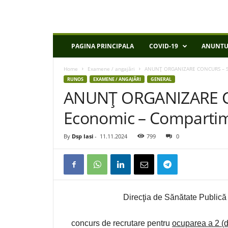
D
PAGINA PRINCIPALA
COVID-19
ANUNTU
S
P
Home
Examene / angajări
ANUNŢ ORGANIZARE CONCURS – Ser
I
RUNOS
EXAMENE / ANGAJĂRI
GENERAL
a
ANUNŢ ORGANIZARE CO
s
i
Economic – Compartime
By
Dsp Iasi
-
11.11.2024
799
0
Direcţia de Sănătate Publică
concurs de recrutare pentru
ocuparea a 2 (d