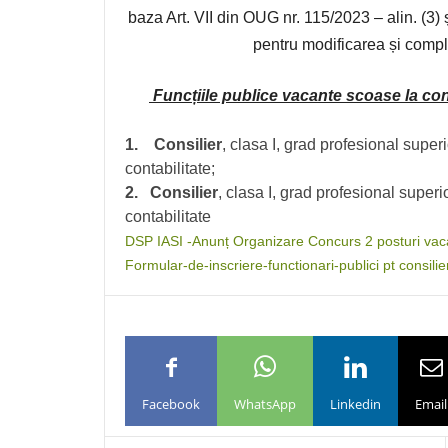
baza Art. VII din OUG nr. 115/2023 – alin. (3) ș
pentru modificarea și compl
Funcțiile publice vacante scoase la co
1. C
onsilier
, clasa I, grad profesional supe
contabilitate;
2.
Consilier
, clasa I, grad profesional supe
contabilitate
DSP IASI -Anunț Organizare Concurs 2 posturi vac
Formular-de-inscriere-functionari-publici pt consilier
Facebook
WhatsApp
Linkedin
Email