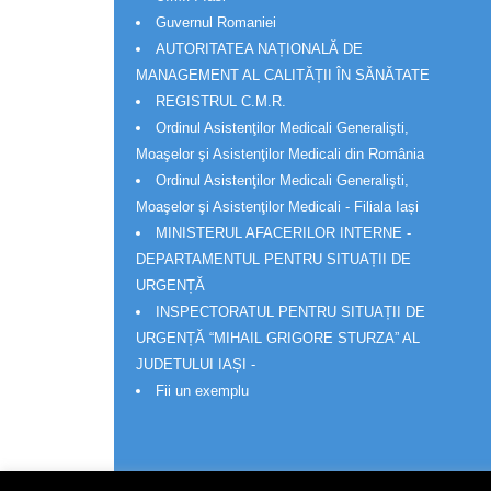
Guvernul Romaniei
AUTORITATEA NAȚIONALĂ DE
MANAGEMENT AL CALITĂȚII ÎN SĂNĂTATE
REGISTRUL C.M.R.
Ordinul Asistenţilor Medicali Generalişti,
Moaşelor şi Asistenţilor Medicali din România
Ordinul Asistenţilor Medicali Generalişti,
Moaşelor şi Asistenţilor Medicali - Filiala Iași
MINISTERUL AFACERILOR INTERNE -
DEPARTAMENTUL PENTRU SITUAȚII DE
URGENȚĂ
INSPECTORATUL PENTRU SITUAȚII DE
URGENȚĂ “MIHAIL GRIGORE STURZA” AL
JUDETULUI IAȘI -
Fii un exemplu