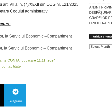
i art. VII alin. (7)/XI/XII din OUG nr. 121/2023
ANUNȚ PRIVI
etare Codului administrativ
DESFĂŞURARE
GRADELOR P
FIZIOTERAPEU
ncurs
:
rior, la Serviciul Economic –Compartiment
Arhiva anuntu
rior, la Serviciul Economic – Compartiment
ante CONTA, publicare 11.11. 2024
 contabilitate
Telegram