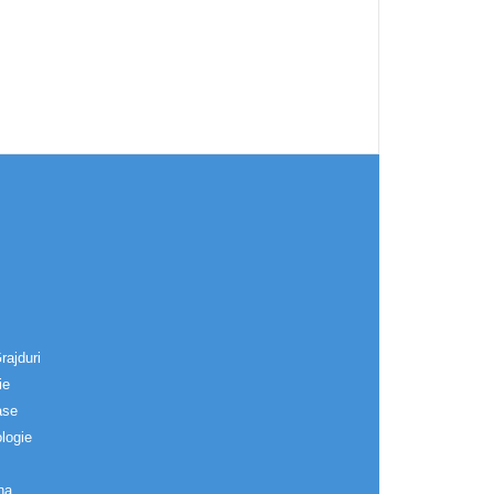
rajduri
ie
ase
logie
na