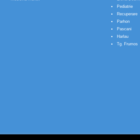
Pediatrie
Recuperare
Parhon
Pascani
Harlau
Tg. Frumos