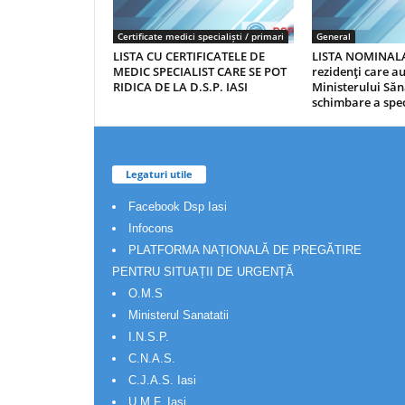
Certificate medici specialiști / primari
General
LISTA CU CERTIFICATELE DE
LISTA NOMINALA
MEDIC SPECIALIST CARE SE POT
rezidenţi care 
RIDICA DE LA D.S.P. IASI
Ministerului Săn
schimbare a spec
Legaturi utile
Facebook Dsp Iasi
Infocons
PLATFORMA NAȚIONALĂ DE PREGĂTIRE
PENTRU SITUAȚII DE URGENȚĂ
O.M.S
Ministerul Sanatatii
I.N.S.P.
C.N.A.S.
C.J.A.S. Iasi
U.M.F. Iasi