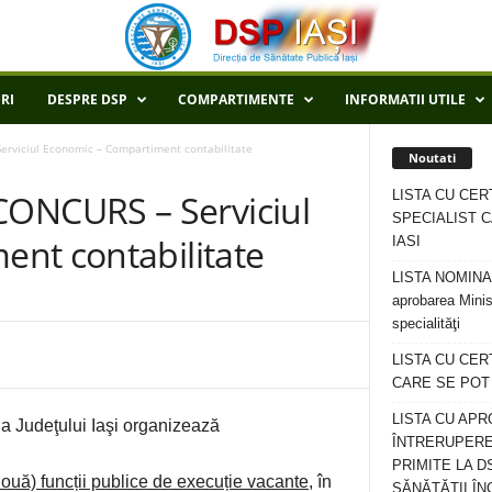
RI
DESPRE DSP
COMPARTIMENTE
INFORMATII UTILE
viciul Economic – Compartiment contabilitate
Noutati
LISTA CU CER
NCURS – Serviciul
SPECIALIST C
nt contabilitate
IASI
LISTA NOMINALA
aprobarea Minis
specialităţi
LISTA CU CE
CARE SE POT R
LISTA CU APR
 a Judeţului Iaşi organizează
ÎNTRERUPERE
PRIMITE LA D
ouă) funcții publice de execuție vacante
, în
SĂNĂTĂȚII ÎN