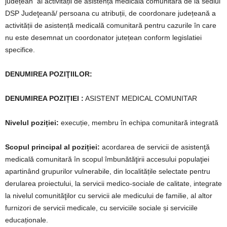
județean
al activității de asistență medicală comunitară de la sediul
DSP Judeţeană/ persoana cu atribuții, de coordonare județeană a
activității de asistență medicală comunitară pentru cazurile în care
nu este desemnat un coordonator jutețean conform legislatiei
specifice.
DENUMIREA POZIŢIILOR:
DENUMIREA POZIȚIEI :
ASISTENT MEDICAL COMUNITAR
Nivelul poziției:
execuție, membru în echipa comunitară integrată
Scopul principal al poziției:
acordarea de servicii de asistenţă
medicală comunitară ȋn scopul îmbunătăţirii accesului populaţiei
apartinând grupurilor vulnerabile, din localitățile selectate pentru
derularea proiectului, la servicii medico-sociale de calitate, integrate
la nivelul comunităţilor cu servicii ale medicului de familie, al altor
furnizori de servicii medicale, cu serviciile sociale și serviciile
educaționale.