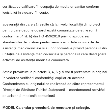
certificat de calificare în ocupaţia de mediator sanitar conform
legislaţiei în vigoare
, în copie;
adeverinţă din care să rezulte că la nivelul localităţii din proiect
pentru care depune dosarul există comunitate de etnie romă
conform art.4 lit. b) din HG 459/2010 privind aprobarea
standardului de cost/an pentru servicii acordate în unităţile de
asistenţă medico-sociale şi a unor normative privind personalul din
unităţile de asistenţă medico-socială şi personalul care desfăşoară
activităţi de asistenţă medicală comunitară.
Actele prevăzute la punctele 3, 4, 5 şi 9 vor fi prezentate în original
în vederea verificării conformității copiilor cu acestea.
Conformitatea cu originalul se realizează de către reprezentantul
Direcției de Sănătate Publică Judeţeană – coordonatorul activitătii
de asistență medicală comunitară.
MODEL Calendar procedură de recrutare şi selecţie: