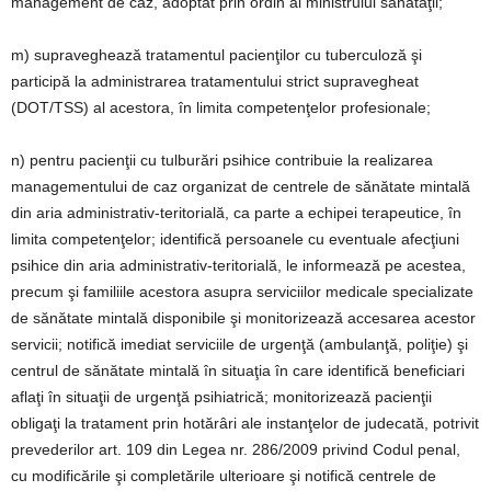
management de caz, adoptat prin ordin al ministrului sănătăţii;
m) supraveghează tratamentul pacienţilor cu tuberculoză şi
participă la administrarea tratamentului strict supravegheat
(DOT/TSS) al acestora, în limita competenţelor profesionale;
n) pentru pacienţii cu tulburări psihice contribuie la realizarea
managementului de caz organizat de centrele de sănătate mintală
din aria administrativ-teritorială, ca parte a echipei terapeutice, în
limita competenţelor; identifică persoanele cu eventuale afecţiuni
psihice din aria administrativ-teritorială, le informează pe acestea,
precum şi familiile acestora asupra serviciilor medicale specializate
de sănătate mintală disponibile şi monitorizează accesarea acestor
servicii; notifică imediat serviciile de urgenţă (ambulanţă, poliţie) şi
centrul de sănătate mintală în situaţia în care identifică beneficiari
aflaţi în situaţii de urgenţă psihiatrică; monitorizează pacienţii
obligaţi la tratament prin hotărâri ale instanţelor de judecată, potrivit
prevederilor art. 109 din Legea nr. 286/2009 privind Codul penal,
cu modificările şi completările ulterioare şi notifică centrele de