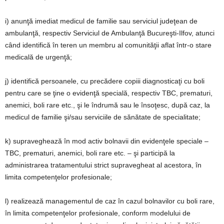
i) anunţă imediat medicul de familie sau serviciul judeţean de
ambulanţă, respectiv Serviciul de Ambulanţă Bucureşti-Ilfov, atunci
când identifică în teren un membru al comunităţii aflat într-o stare
medicală de urgenţă;
j) identifică persoanele, cu precădere copiii diagnosticaţi cu boli
pentru care se ţine o evidenţă specială, respectiv TBC, prematuri,
anemici, boli rare etc., şi le îndrumă sau le însoţesc, după caz, la
medicul de familie şi/sau serviciile de sănătate de specialitate;
k) supraveghează în mod activ bolnavii din evidenţele speciale –
TBC, prematuri, anemici, boli rare etc. – şi participă la
administrarea tratamentului strict supravegheat al acestora, în
limita competenţelor profesionale;
l) realizează managementul de caz în cazul bolnavilor cu boli rare,
în limita competenţelor profesionale, conform modelului de