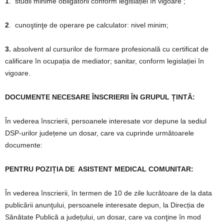
1
.
studii minime obligatorii conform legislației în vigoare ;
2
.
cunoştinţe de operare pe calculator: nivel minim;
3.
absolvent al cursurilor de formare profesională cu certificat de
calificare în ocupația de mediator
;
sanitar, conform legislației în
vigoare.
DOCUMENTE NECESARE ÎNSCRIERII ÎN GRUPUL ȚINTĂ:
În vederea înscrierii, persoanele interesate vor depune la sediul
DSP-urilor județene un dosar, care va cuprinde următoarele
documente:
PENTRU POZIȚIA DE
ASISTENT MEDICAL COMUNITAR:
În vederea înscrierii, în termen de 10 de zile lucrătoare de la data
publicării anunţului, persoanele interesate depun, la Direcția de
Sănătate Publică a județului, un dosar, care va conţine în mod