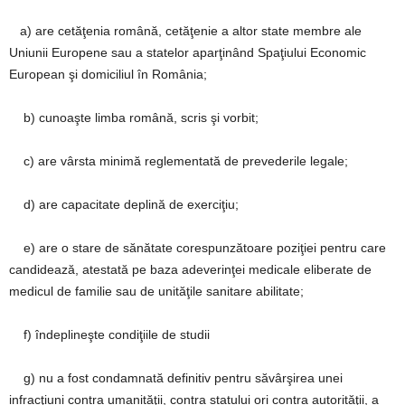
a)
are cetăţenia română, cetăţenie a altor state membre ale
Uniunii Europene sau a statelor aparţinând Spaţiului Economic
European şi domiciliul în România;
b) cunoaşte limba română, scris şi vorbit;
c) are vârsta minimă reglementată de prevederile legale;
d) are capacitate deplină de exerciţiu;
e) are o stare de sănătate corespunzătoare poziţiei pentru care
candidează, atestată pe baza adeverinţei medicale eliberate de
medicul de familie sau de unităţile sanitare abilitate;
f) îndeplineşte condiţiile de studii
g) nu a fost condamnată definitiv pentru săvârşirea unei
infracţiuni contra umanităţii, contra statului ori contra autorităţii, a