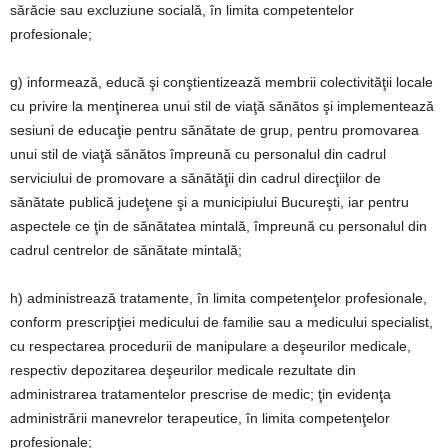
sărăcie sau excluziune socială, în limita competentelor
profesionale;
g) informează, educă şi conştientizează membrii colectivităţii locale
cu privire la menţinerea unui stil de viaţă sănătos şi implementează
sesiuni de educaţie pentru sănătate de grup, pentru promovarea
unui stil de viaţă sănătos împreună cu personalul din cadrul
serviciului de promovare a sănătăţii din cadrul direcţiilor de
sănătate publică judeţene şi a municipiului Bucureşti, iar pentru
aspectele ce ţin de sănătatea mintală, împreună cu personalul din
cadrul centrelor de sănătate mintală;
h) administrează tratamente, în limita competenţelor profesionale,
conform prescripţiei medicului de familie sau a medicului specialist,
cu respectarea procedurii de manipulare a deşeurilor medicale,
respectiv depozitarea deşeurilor medicale rezultate din
administrarea tratamentelor prescrise de medic; ţin evidenţa
administrării manevrelor terapeutice, în limita competenţelor
profesionale;