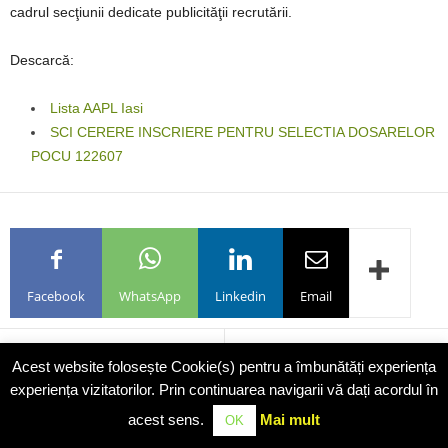
cadrul secţiunii dedicate publicităţii recrutării.
Descarcă:
Lista AAPL Iasi
SCI CERERE INSCRIERE PENTRU SELECTIA DOSARELOR
POCU 122607
Facebook
WhatsApp
Linkedin
Email
Previous article
Next article
Acest website folosește Cookie(s) pentru a îmbunătăți experiența
Săptămâna mondială a
Carnete de rezident
experiența vizitatorilor. Prin continuarea navigarii vă dați acordul în
alimentației la sân, 1-7
acest sens.
Mai mult
OK
august 2019