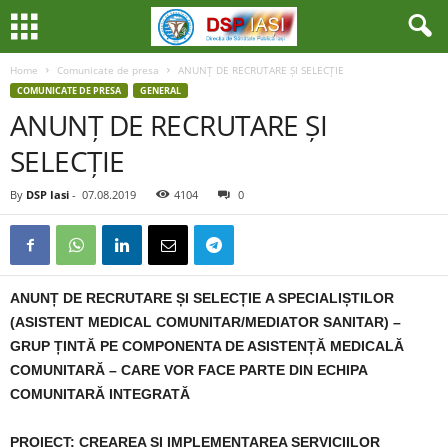
Home
Comunicate de presa
ANUNȚ DE RECRUTARE ȘI SELECȚIE
COMUNICATE DE PRESA
GENERAL
ANUNȚ DE RECRUTARE ȘI
SELECȚIE
By
DSP Iasi
-
07.08.2019
4104
0
ANUNȚ DE RECRUTARE ȘI SELECȚIE
A SPECIALIȘTILOR
(ASISTENT MEDICAL COMUNITAR/MEDIATOR SANITAR) –
GRUP ȚINTĂ PE COMPONENTA DE ASISTENȚĂ MEDICALĂ
COMUNITARĂ – CARE VOR FACE PARTE DIN ECHIPA
COMUNITARĂ INTEGRATĂ
PROIECT: CREAREA ȘI IMPLEMENTAREA SERVICIILOR