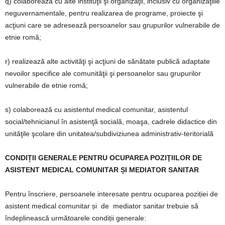
q) colaborează cu alte instituţii şi organizaţii, inclusiv cu organizaţiile
neguvernamentale, pentru realizarea de programe, proiecte şi
acţiuni care se adresează persoanelor sau grupurilor vulnerabile de
etnie romă;
r) realizează alte activităţi şi acţiuni de sănătate publică adaptate
nevoilor specifice ale comunităţii şi persoanelor sau grupurilor
vulnerabile de etnie romă;
s) colaborează cu asistentul medical comunitar, asistentul
social/tehnicianul în asistenţă socială, moaşa, cadrele didactice din
unităţile şcolare din unitatea/subdiviziunea administrativ-teritorială
CONDIȚII GENERALE PENTRU OCUPAREA POZIŢIILOR DE
ASISTENT MEDICAL COMUNITAR ȘI MEDIATOR SANITAR
Pentru înscriere, persoanele interesate pentru ocuparea poziției de
asistent medical comunitar și
de
mediator sanitar trebuie să
îndeplinească următoarele condiții generale: