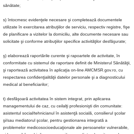
sănătate;
s) întocmesc evidenţele necesare şi completează documentele
utilizate în exercitarea atribuţiilor de serviciu, respectiv registre, fişe
de planificare a vizitelor la domiciliu, alte documente necesare sau
solicitate şi conforme atribuţiilor specifice activităţilor desfăşurate;
ş) elaborează raportările curente şi rapoartele de activitate, în
conformitate cu sistemul de raportare definit de Ministerul Sănătăţii,
şi raportează activitatea în aplicaţia on-line AMCMSR.gov.ro, cu
respectarea confidenţialităţii datelor personale şi a diagnosticului
medical al beneficiarilor;
t) desfăşoară activitatea în sistem integrat, prin aplicarea
managementului de caz, cu ceilalţi profesionişti din comunitate:
asistentul social/tehnicianul în asistenţă socială, consilierul şcolar
şi/sau mediatorul şcolar, pentru gestionarea integrată a
problemelor medicosocioeducaţionale ale persoanelor vulnerabile,