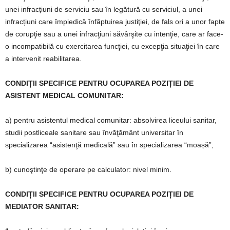
unei infracțiuni de serviciu sau în legătură cu serviciul, a unei
infracțiuni care împiedică înfăptuirea justiţiei, de fals ori a unor fapte
de corupţie sau a unei infracţiuni săvârşite cu intenţie, care ar face-
o incompatibilă cu exercitarea funcţiei, cu excepţia situaţiei în care
a intervenit reabilitarea.
CONDIȚII SPECIFICE PENTRU OCUPAREA POZIȚIEI DE
ASISTENT MEDICAL COMUNITAR:
a) pentru asistentul medical comunitar: absolvirea liceului sanitar,
studii postliceale sanitare sau învăţământ universitar în
specializarea “asistenţă medicală” sau în specializarea “moașă”;
b) cunoştinţe de operare pe calculator: nivel minim.
CONDIȚII SPECIFICE PENTRU OCUPAREA POZIȚIEI DE
MEDIATOR SANITAR: