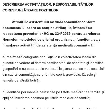
DESCRIEREA ACTIVITĂȚILOR, RESPONSABILITĂȚILOR
CORESPUNZĂTOARE
POZIȚIILOR:
Atribuțiile asistentului medical comunitar conform
documentului cadru ce conţine atribuţiile, întocmit cu
respectarea prevederilor HG nr. 324/ 2019
pentru aprobarea
Normelor metodologice privind organizarea, funcţionarea şi
finanţarea activităţii de asistenţă medicală comunitară :
a) realizează catagrafia populaţiei din colectivitatea locală din
punctul de vedere al determinanţilor stării de sănătate şi identifică
gospodăriile cu persoanele vulnerabile şi/sau cu risc medicosocial
din cadrul comunităţii, cu prioritate copiii, gravidele, lăuzele şi
femeile de vârstă fertilă;
b) identifică persoanele neînscrise pe listele medicilor de familie şi
sprijină înscrierea acestora pe listele medicilor de familie;