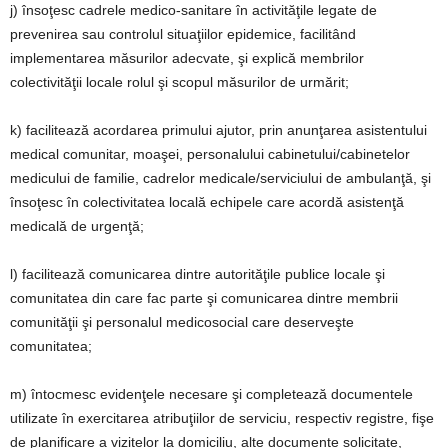
j) însoţesc cadrele medico-sanitare în activităţile legate de
prevenirea sau controlul situaţiilor epidemice, facilitând
implementarea măsurilor adecvate, şi explică membrilor
colectivităţii locale rolul şi scopul măsurilor de urmărit;
k) facilitează acordarea primului ajutor, prin anunţarea asistentului
medical comunitar, moaşei, personalului cabinetului/cabinetelor
medicului de familie, cadrelor medicale/serviciului de ambulanţă, şi
însoţesc în colectivitatea locală echipele care acordă asistenţă
medicală de urgenţă;
l) facilitează comunicarea dintre autorităţile publice locale şi
comunitatea din care fac parte şi comunicarea dintre membrii
comunităţii şi personalul medicosocial care deserveşte
comunitatea;
m) întocmesc evidenţele necesare şi completează documentele
utilizate în exercitarea atribuţiilor de serviciu, respectiv registre, fişe
de planificare a vizitelor la domiciliu, alte documente solicitate,