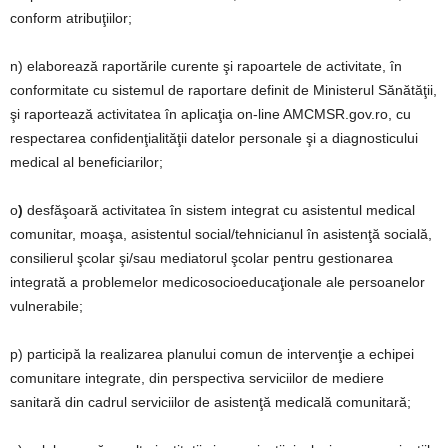
conform atribuţiilor;
n) elaborează raportările curente şi rapoartele de activitate, în
conformitate cu sistemul de raportare definit de Ministerul Sănătăţii,
şi raportează activitatea în aplicaţia on-line AMCMSR.gov.ro, cu
respectarea confidenţialităţii datelor personale şi a diagnosticului
medical al beneficiarilor;
o
)
desfăşoară activitatea în sistem integrat cu asistentul medical
comunitar, moaşa, asistentul social/tehnicianul în asistenţă socială,
consilierul şcolar şi/sau mediatorul şcolar pentru gestionarea
integrată a problemelor medicosocioeducaţionale ale persoanelor
vulnerabile;
p) participă la realizarea planului comun de intervenţie a echipei
comunitare integrate, din perspectiva serviciilor de mediere
sanitară din cadrul serviciilor de asistenţă medicală comunitară;