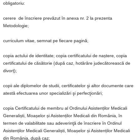
obligatoriu:
cerere
de înscriere prevăzut în anexa nr. 2 la prezenta
Metodologie;
curriculum vitae, semnat pe fiecare pagină;
copia actului de identitate; copia certificatului de naștere, copia
certificatului de căsătorie (după caz, hotărâre judecătorească de
divorț);
copii ale diplomelor de studii, certificatelor şi altor documente care
atestă efectuarea unor specializări şi perfecţionări;
copia Certificatului de membru al Ordinului Asistenților Medicali
Generaliști, Moașelor și Asistenților Medicali din România, în
termen de valabilitate sau adeverinţă de ȋnscriere ȋn Ordinul
Asistenților Medicali Generaliști, Moașelor și Asistenților Medicali
din România, după caz;