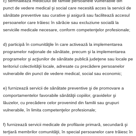
c) semnalează medicului de familie persoanele vulnerabile din
punct de vedere medical şi social care necesită acces la servicii de
sănătate preventive sau curative şi asigură sau facilitează accesul
persoanelor care trăiesc în sărăcie sau excluziune socială la
serviciile medicale necesare, conform competenţelor profesionale;
d) participă în comunităţile în care activează la implementarea
programelor naţionale de sănătate, precum şi la implementarea
programelor şi acţiunilor de sănătate publică judeţene sau locale pe
teritoriul colectivităţii locale, adresate cu precădere persoanelor
vulnerabile din punct de vedere medical, social sau economic;
e) furnizează servicii de sănătate preventive şi de promovare a
comportamentelor favorabile sănătăţii copiilor, gravidelor şi
lăuzelor, cu precădere celor provenind din familii sau grupuri
vulnerabile, în limita competenţelor profesionale;
f) furnizează servicii medicale de profilaxie primară, secundară şi
terţiară membrilor comunităţii, în special persoanelor care trăiesc în