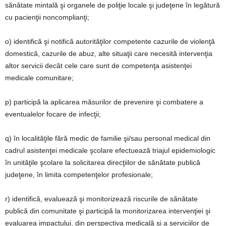
sănătate mintală şi organele de poliţie locale şi judeţene în legătură
cu pacienţii noncomplianţi;
o) identifică şi notifică autorităţilor competente cazurile de violenţă
domestică, cazurile de abuz, alte situaţii care necesită intervenţia
altor servicii decât cele care sunt de competenţa asistenţei
medicale comunitare;
p) participă la aplicarea măsurilor de prevenire şi combatere a
eventualelor focare de infecţii;
q) în localităţile fără medic de familie şi/sau personal medical din
cadrul asistenţei medicale şcolare efectuează triajul epidemiologic
în unităţile şcolare la solicitarea direcţiilor de sănătate publică
judeţene, în limita competenţelor profesionale;
r) identifică, evaluează şi monitorizează riscurile de sănătate
publică din comunitate şi participă la monitorizarea intervenţiei şi
evaluarea impactului, din perspectiva medicală şi a serviciilor de