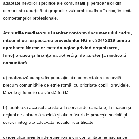
adaptate nevoilor specifice ale comunităţii şi persoanelor din
comunitate aparţinând grupurilor vulnerabile/aflate în risc, în limita
competenţelor profesionale.
Atribuțiile mediatorului sanitar conform documentului cadru,
intocmit cu respectarea prevederilor HG nr. 324/ 2019
pentru
aprobarea Normelor metodologice privind organizarea,
funcţionarea şi finanţarea activităţii de asistenţă medicală
comunitară:
a) realizează catagrafia populaţiei din comunitatea deservită,
precum comunităţile de etnie romă, cu prioritate copiii, gravidele,
lăuzele şi femeile de vârstă fertilă;
b) facilitează accesul acestora la servicii de sănătate, la măsuri şi
acţiuni de asistenţă socială şi alte măsuri de protecţie socială şi
servicii integrate adecvate nevoilor identificate;
c) identifică membrii de etnie romă din comunitate neînscrişi pe