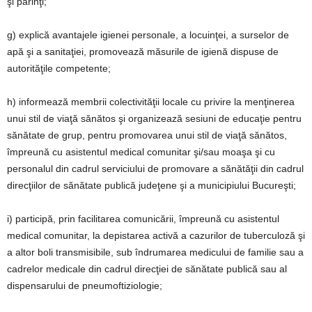
şi părinţi;
g) explică avantajele igienei personale, a locuinţei, a surselor de
apă şi a sanitaţiei, promovează măsurile de igienă dispuse de
autorităţile competente;
h) informează membrii colectivităţii locale cu privire la menţinerea
unui stil de viaţă sănătos şi organizează sesiuni de educaţie pentru
sănătate de grup, pentru promovarea unui stil de viaţă sănătos,
împreună cu asistentul medical comunitar şi/sau moaşa şi cu
personalul din cadrul serviciului de promovare a sănătăţii din cadrul
direcţiilor de sănătate publică judeţene şi a municipiului Bucureşti;
i) participă, prin facilitarea comunicării, împreună cu asistentul
medical comunitar, la depistarea activă a cazurilor de tuberculoză şi
a altor boli transmisibile, sub îndrumarea medicului de familie sau a
cadrelor medicale din cadrul direcţiei de sănătate publică sau al
dispensarului de pneumoftiziologie;