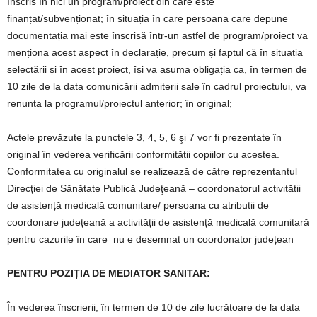
înscris în nici un program/proiect din care este
finanțat/subvenționat; în situația în care persoana care depune
documentația mai este înscrisă într-un astfel de program/proiect va
menționa acest aspect în declarație, precum și faptul că în situația
selectării și în acest proiect, își va asuma obligația ca, în termen de
10 zile de la data comunicării admiterii sale în cadrul proiectului, va
renunța la programul/proiectul anterior; în original;
Actele prevăzute la punctele 3, 4, 5, 6 şi 7 vor fi prezentate în
original în vederea verificării conformității copiilor cu acestea.
Conformitatea cu originalul se realizează de către reprezentantul
Direcției de Sănătate Publică Judeţeană – coordonatorul activitătii
de asistență medicală comunitare/ persoana cu atributii de
coordonare județeană a activității de asistență medicală comunitară
pentru cazurile în care
nu e desemnat un coordonator județean
PENTRU POZIȚIA DE MEDIATOR SANITAR:
În vederea înscrierii, în termen de 10 de zile lucrătoare de la data