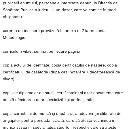
publicării anunţului, persoanele interesate depun, la Direcția de
Sănătate Publică a județului, un dosar, care va conţine în mod
obligatoriu:
cererea de înscriere prevăzută în anexa nr.2 la prezenta
Metodologie;
curriculum vitae, semnat pe fiecare pagină;
copia actului de identitate; copia certificatului de naștere, copia
certificatului de căsătorie (după caz, hotărâre judecătorească de
divorț);
copii ale diplomelor de studii, certificatelor şi altor documente care
atestă efectuarea unor specializări şi perfecţionări;
copia carnetului de muncă şi după caz, a adeverinţei eliberate de
angajator pentru perioada lucrată, care să ateste vechimea în
muncă și/sau în specialitatea studiilor, respectiv care să ateste