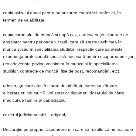
copia avizului anual pentru autorizarea exercitării profesiei, în
termen de valabilitate;
copia carnetului de muncă şi după caz, a adeverinţei eliberate de
angajator pentru perioada lucrată, care să ateste vechimea în
muncă și/sau în specialitatea studiilor, respectiv care să ateste
experiența profesională specifică necesară pentru ocuparea poziţiei
(ex:adeverințe privind vechimea în munca și în specialitatea
studiilor, contracte de muncă, fișe de post, recomandări, etc);
adeverinţa care atestă starea de sănătate corespunzătoare,
eliberată cu cel mult 6 luni anterior depunerii dosarului de către
medicul de familie al candidatului;
cazierul judiciar valabil – original;
Declarație pe proprie răspundere din care să rezulte că nu mai este