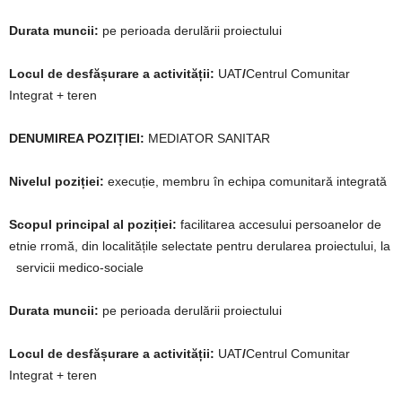
Durata muncii:
pe perioada derulării proiectului
Locul de desfășurare a activității:
UAT
/
Centrul Comunitar
Integrat + teren
DENUMIREA POZIȚIEI:
MEDIATOR SANITAR
Nivelul poziției:
execuție, membru în echipa comunitară integrată
Scopul principal al poziției:
facilitarea accesului persoanelor de
etnie rromă, din localitățile selectate pentru derularea proiectului, la
servicii medico-sociale
Durata muncii:
pe perioada derulării proiectului
Locul de desfășurare a activității:
UAT
/
Centrul Comunitar
Integrat + teren