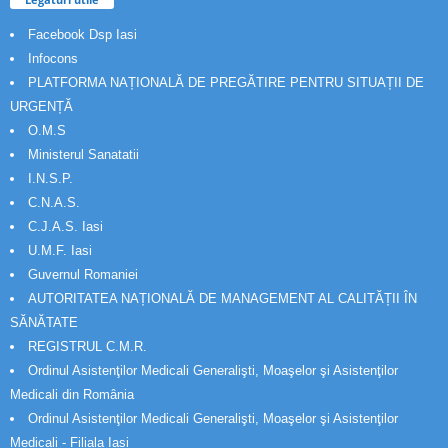
Facebook Dsp Iasi
Infocons
PLATFORMA NAȚIONALĂ DE PREGĂTIRE PENTRU SITUAȚII DE
URGENȚĂ
O.M.S
Ministerul Sanatatii
I.N.S.P.
C.N.A.S.
C.J.A.S. Iasi
U.M.F. Iasi
Guvernul Romaniei
AUTORITATEA NAȚIONALĂ DE MANAGEMENT AL CALITĂȚII ÎN
SĂNĂTATE
REGISTRUL C.M.R.
Ordinul Asistenţilor Medicali Generalişti, Moaşelor şi Asistenţilor
Medicali din România
Ordinul Asistenţilor Medicali Generalişti, Moaşelor şi Asistenţilor
Medicali - Filiala Iași