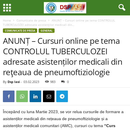
Home
Comunicate de presa
ANUNȚ – Cursuri online pe tema CONTROLUL
TUBERCULOZEI adresate asistenților medicali din...
COMUNICATE DE PRESA
GENERAL
ANUNȚ – Cursuri online pe tema
CONTROLUL TUBERCULOZEI
adresate asistenților medicali din
reţeaua de pneumoftiziologie
By
Dsp Iasi
-
03.02.2023
983
0
Începând cu luna Martie 2023, se vor relua cursurile de formare a
asistenților medicali din rețeaua de pneumoftiziologie și a
asistenților medicali comunitari (AMC), cursuri cu tema
“Curs