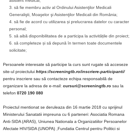
asistent medical;
să fie membru activ al Ordinului Asistenţilor Medicali
Generalişti, Moaşelor şi Asistenţilor Medicali din România;
să fie de acord cu utilizarea și prelucrarea datelor cu caracter
personal;
să aibă disponibilitatea de a participa la activitățile din proiect;
să completeze și să depună în termen toate documentele
solicitate;
Persoanele interesate să participe la curs sunt rugate să acceseze
site-ul proiectului
https://screeningtb.ro/inscriere-participanti/
pentru inscriere sau să contacteze echipa responsabilă de
organizare la adresa de e-mail:
cursuri@screeningtb.ro
sau la
telefon
0720 190 080
Proiectul mentionat se deruleaza din 16 martie 2018 cu sprijinul
Ministerului Sanatatii impreuna cu 6 parteneri: Asociatia Romana
Anti-SIDA (ARAS), Uniunea Nationala a Organizatiilor Persoanelor
Afectate HIV/SIDA (UNOPA) ,Fundatia Centrul pentru Politici si