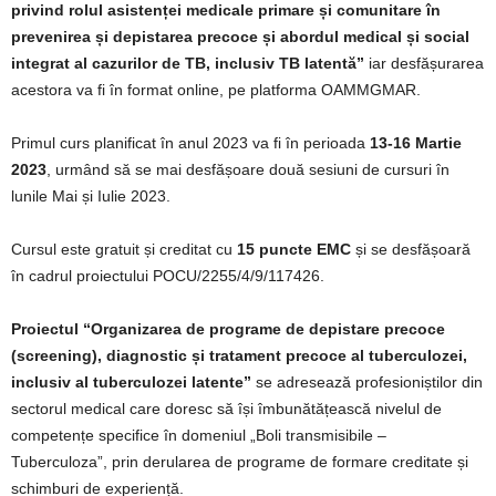
privind rolul asistenței medicale primare și comunitare în
prevenirea și depistarea precoce și abordul medical și social
integrat al cazurilor de TB, inclusiv TB latentă”
iar desfășurarea
acestora va fi în format online, pe platforma OAMMGMAR.
Primul curs planificat în anul 2023 va fi în perioada
13-16 Martie
2023
, urmând să se mai desfășoare două sesiuni de cursuri în
lunile Mai și Iulie 2023.
Cursul este gratuit și creditat cu
15 puncte EMC
și se desfășoară
în cadrul proiectului POCU/2255/4/9/117426.
Proiectul “Organizarea de programe de depistare precoce
(screening), diagnostic și tratament precoce al tuberculozei,
inclusiv al tuberculozei latente”
se adresează profesioniștilor din
sectorul medical care doresc să își îmbunătățească nivelul de
competențe specifice în domeniul „Boli transmisibile –
Tuberculoza”, prin derularea de programe de formare creditate și
schimburi de experiență.