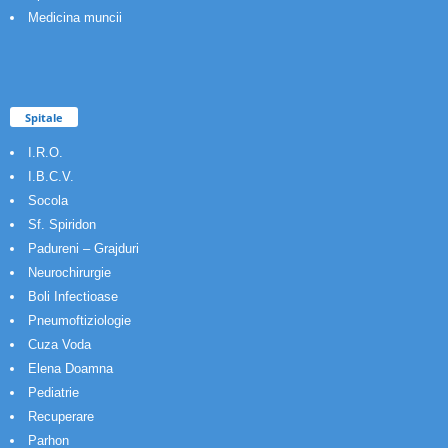
Medicina muncii
Spitale
I.R.O.
I.B.C.V.
Socola
Sf. Spiridon
Padureni – Grajduri
Neurochirurgie
Boli Infectioase
Pneumoftiziologie
Cuza Voda
Elena Doamna
Pediatrie
Recuperare
Parhon