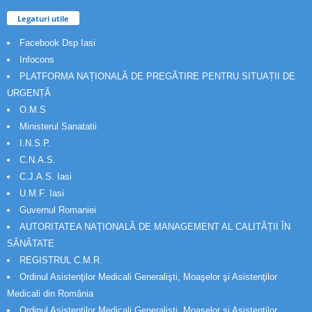
Legaturi utile
Facebook Dsp Iasi
Infocons
PLATFORMA NAȚIONALĂ DE PREGĂTIRE PENTRU SITUAȚII DE
URGENȚĂ
O.M.S
Ministerul Sanatatii
I.N.S.P.
C.N.A.S.
C.J.A.S. Iasi
U.M.F. Iasi
Guvernul Romaniei
AUTORITATEA NAȚIONALĂ DE MANAGEMENT AL CALITĂȚII ÎN
SĂNĂTATE
REGISTRUL C.M.R.
Ordinul Asistenţilor Medicali Generalişti, Moaşelor şi Asistenţilor
Medicali din România
Ordinul Asistenţilor Medicali Generalişti, Moaşelor şi Asistenţilor