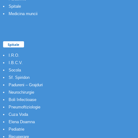
Spitale
Medicina muncii
Spitale
I.R.O.
I.B.C.V.
Socola
Sf. Spiridon
Padureni – Grajduri
Neurochirurgie
Boli Infectioase
Pneumoftiziologie
Cuza Voda
Elena Doamna
Pediatrie
Recuperare