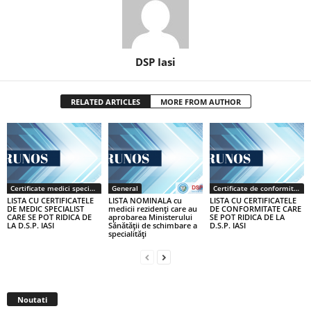
DSP Iasi
RELATED ARTICLES
MORE FROM AUTHOR
Certificate medici specialiști / primari
General
Certificate de conformitate
LISTA CU CERTIFICATELE
LISTA NOMINALA cu
LISTA CU CERTIFICATELE
DE MEDIC SPECIALIST
medicii rezidenţi care au
DE CONFORMITATE CARE
CARE SE POT RIDICA DE
aprobarea Ministerului
SE POT RIDICA DE LA
LA D.S.P. IASI
Sănătăţii de schimbare a
D.S.P. IASI
specialităţi
Noutati