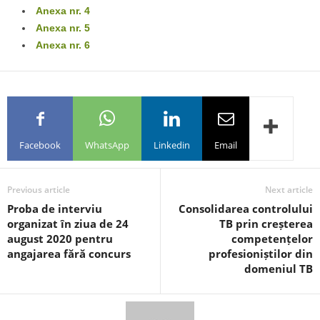
Anexa nr. 4
Anexa nr. 5
Anexa nr. 6
Facebook
WhatsApp
Linkedin
Email
Previous article
Next article
Proba de interviu
Consolidarea controlului
organizat în ziua de 24
TB prin creșterea
august 2020 pentru
competențelor
angajarea fără concurs
profesioniștilor din
domeniul TB