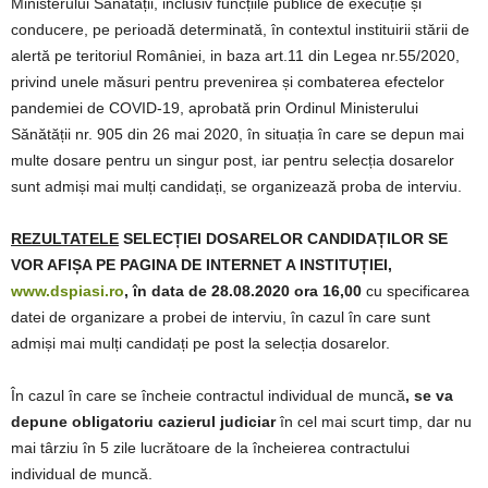
Ministerului Sănătății, inclusiv funcțiile publice de execuție și
conducere, pe perioadă determinată, în contextul instituirii stării de
alertă pe teritoriul României, in baza art.11 din Legea nr.55/2020,
privind unele măsuri pentru prevenirea și combaterea efectelor
pandemiei de COVID-19, aprobată prin Ordinul Ministerului
Sănătății nr. 905 din 26 mai 2020, în situația în care se depun mai
multe dosare pentru un singur post, iar pentru selecția dosarelor
sunt admiși mai mulți candidați, se organizează proba de interviu.
REZULTATELE
SELECȚIEI DOSARELOR CANDIDAȚILOR SE
VOR AFIȘA PE PAGINA DE INTERNET A INSTITUȚIEI,
www.dspiasi.ro
, în data de 28.08.2020 ora 16,00
cu specificarea
datei de organizare a probei de interviu, în cazul în care sunt
admiși mai mulți candidați pe post la selecția dosarelor.
În cazul în care se încheie contractul individual de muncă
, se va
depune obligatoriu cazierul judiciar
în cel mai scurt timp, dar nu
mai târziu în 5 zile lucrătoare de la încheierea contractului
individual de muncă.