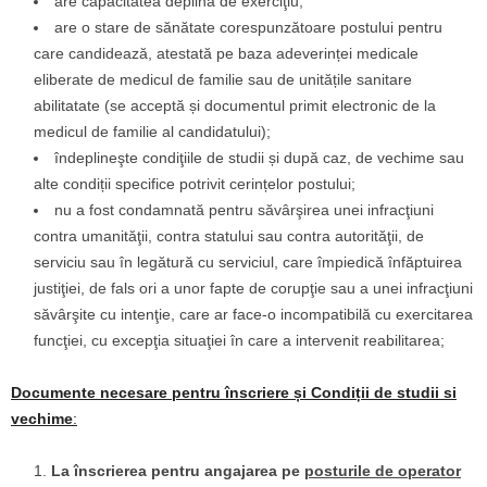
are capacitatea deplină de exerciţiu;
are o stare de sănătate corespunzătoare postului pentru
care candidează, atestată pe baza adeverinței medicale
eliberate de medicul de familie sau de unitățile sanitare
abilitatate (se acceptă și documentul primit electronic de la
medicul de familie al candidatului);
îndeplineşte condiţiile de studii și după caz, de vechime sau
alte condiții specifice potrivit cerințelor postului;
nu a fost condamnată pentru săvârşirea unei infracţiuni
contra umanităţii, contra statului sau contra autorităţii, de
serviciu sau în legătură cu serviciul, care împiedică înfăptuirea
justiţiei, de fals ori a unor fapte de corupţie sau a unei infracţiuni
săvârşite cu intenţie, care ar face-o incompatibilă cu exercitarea
funcţiei, cu excepţia situaţiei în care a intervenit reabilitarea;
Documente necesare pentru înscriere și Condiții de studii si
vechime
:
La înscrierea pentru angajarea pe
posturile de operator