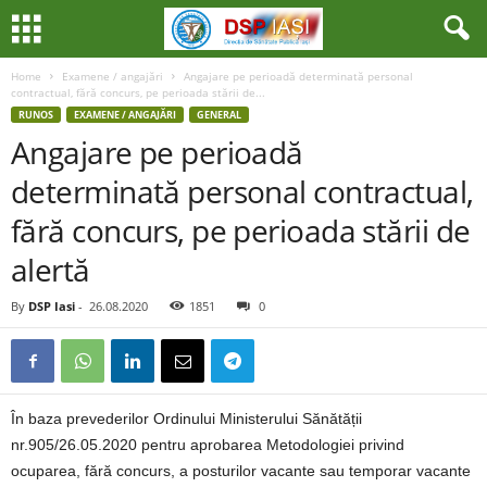
Home
Examene / angajări
Angajare pe perioadă determinată personal
contractual, fără concurs, pe perioada stării de...
RUNOS
EXAMENE / ANGAJĂRI
GENERAL
Angajare pe perioadă
determinată personal contractual,
fără concurs, pe perioada stării de
alertă
By
DSP Iasi
-
26.08.2020
1851
0
În baza prevederilor Ordinului Ministerului Sănătății
nr.905/26.05.2020 pentru aprobarea Metodologiei privind
ocuparea, fără concurs, a posturilor vacante sau temporar vacante