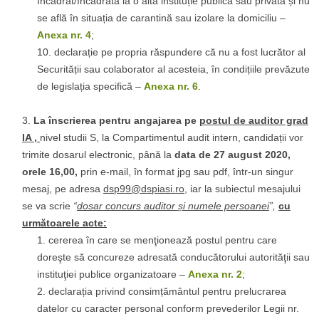
încadrat/încadrată la o altă instituție publică sau privată și nu
se află în situația de carantină sau izolare la domiciliu –
Anexa nr. 4
;
declarație pe propria răspundere că nu a fost lucrător al
Securității sau colaborator al acesteia, în condițiile prevăzute
de legislația specifică –
Anexa nr. 6
.
La înscrierea pentru angajarea pe
postul de auditor grad
IA ,
nivel studii S, la Compartimentul audit intern, candidații vor
trimite dosarul electronic, până la
data de 27 august 2020,
orele 16,00,
prin e-mail, în format jpg sau pdf, într-un singur
mesaj, pe adresa
dsp99@dspiasi.ro
, iar la subiectul mesajului
se va scrie
“
dosar concurs auditor și numele persoanei
”,
cu
următoarele acte
:
cererea în care se menţionează postul pentru care
doreşte să concureze adresată conducătorului autorităţii sau
instituţiei publice organizatoare –
Anexa nr. 2
;
declarația privind consimțământul pentru prelucrarea
datelor cu caracter personal conform prevederilor Legii nr.