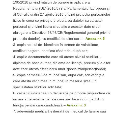
190/2018 privind măsuri de punere în aplicare a
Regulamentului (UE) 2016/679 al Parlamentului European și
al Consiliului din 27 aprilie 2016 privind protecția persoanelor
fizice în ceea ce privește prelucrarea datelor cu caracter
personal și privind libera circulație a acestor date și de
abrogare a Directivei 95/46/CE(Regulementul general privind
protecția datelor), cu modificările ulterioare –
Anexa nr. 5
;
copia actului de identitate în termen de valabilitate,
certificat naștere, certificat căsătorie, după caz;
copiile documentelor care să ateste nivelul studiilor –
diploma de bacalaureat, diploma de licență, precum și a altor
acte care atestă efectuarea unor specializări/perfecționări;
copia carnetului de muncă sau, după caz, adeverinţele
care atestă vechimea în muncă, în meserie şi/sau în
specialitatea studiilor solicitate;
cazierul judiciar sau o declaraţie pe proprie răspundere că
nu are antecedente penale care să-l facă incompatibil cu
funcţia pentru care candidează –
Anexa nr. 3
adeverinţă medicală eliberată de medicul de familie sau