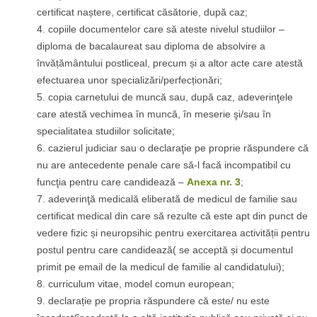
certificat naștere, certificat căsătorie, după caz;
copiile documentelor care să ateste nivelul studiilor –
diploma de bacalaureat sau diploma de absolvire a
învățământului postliceal, precum și a altor acte care atestă
efectuarea unor specializări/perfecționări;
copia carnetului de muncă sau, după caz, adeverinţele
care atestă vechimea în muncă, în meserie şi/sau în
specialitatea studiilor solicitate;
cazierul judiciar sau o declaraţie pe proprie răspundere că
nu are antecedente penale care să-l facă incompatibil cu
funcţia pentru care candidează –
Anexa nr. 3
;
adeverinţă medicală eliberată de medicul de familie sau
certificat medical din care să rezulte că este apt din punct de
vedere fizic și neuropsihic pentru exercitarea activității pentru
postul pentru care candidează( se acceptă și documentul
primit pe email de la medicul de familie al candidatului);
curriculum vitae, model comun european;
declarație pe propria răspundere că este/ nu este