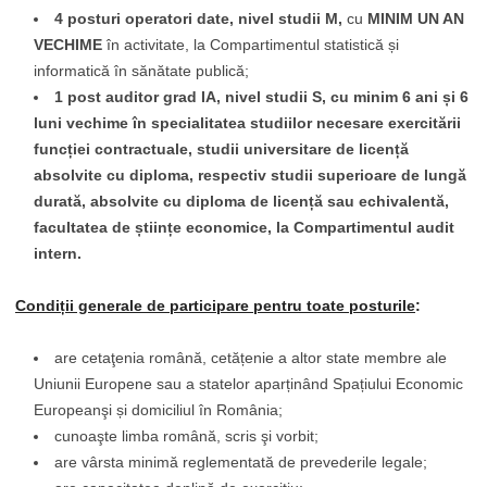
4 posturi operatori date, nivel studii M,
cu
MINIM UN AN
VECHIME
în activitate, la Compartimentul statistică și
informatică în sănătate publică;
1 post auditor grad IA, nivel studii S, cu minim 6 ani și 6
luni vechime în specialitatea studiilor necesare exercitării
funcției contractuale, studii universitare de licență
absolvite cu diploma, respectiv studii superioare de lungă
durată, absolvite cu diploma de licență sau echivalentă,
facultatea de științe economice, la Compartimentul audit
intern.
Condiții generale de participare pentru toate posturile
:
are cetaţenia română, cetățenie a altor state membre ale
Uniunii Europene sau a statelor aparținând Spațiului Economic
Europeanşi și domiciliul în România;
cunoaşte limba română, scris şi vorbit;
are vârsta minimă reglementată de prevederile legale;