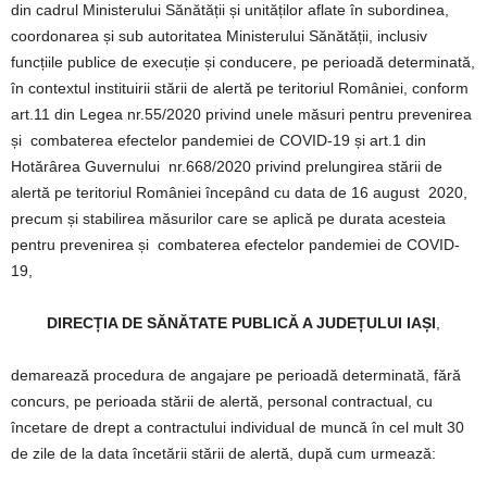
din cadrul Ministerului Sănătății și unităților aflate în subordinea,
coordonarea și sub autoritatea Ministerului Sănătății, inclusiv
funcțiile publice de execuție și conducere, pe perioadă determinată,
în contextul instituirii stării de alertă pe teritoriul României, conform
art.11 din Legea nr.55/2020 privind unele măsuri pentru prevenirea
și combaterea efectelor pandemiei de COVID-19 și art.1 din
Hotărârea Guvernului nr.668/2020 privind prelungirea stării de
alertă pe teritoriul României începând cu data de 16 august 2020,
precum și stabilirea măsurilor care se aplică pe durata acesteia
pentru prevenirea și combaterea efectelor pandemiei de COVID-
19,
DIRECȚIA DE SĂNĂTATE PUBLICĂ A JUDEȚULUI IAȘI
,
demarează procedura de angajare pe perioadă determinată, fără
concurs, pe perioada stării de alertă, personal contractual, cu
încetare de drept a contractului individual de muncă în cel mult 30
de zile de la data încetării stării de alertă, după cum urmează: