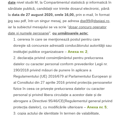
date
nivel studii M, la Compartimentul statistică și informatică în
sănătate publică, candidații vor trimite dosarul electronic, până
la
data de 27 august 2020, orele 16,00,
prin e-mail, în format
jpg sau pdf, într-un singur mesaj, pe adresa
dsp99@dspiasi.ro
,
iar la subiectul mesajului se va scrie
“
dosar concurs operator
date și numele persoanei
”,
cu următoarele acte
:
cererea în care se menţionează postul pentru care
doreşte să concureze adresată conducătorului autorităţii sau
instituţiei publice organizatoare –
Anexa nr. 2
;
declarația privind consimțământul pentru prelucrarea
datelor cu caracter personal conform prevederilor Legii nr.
190/2018 privind măsuri de punere în aplicare a
Regulamentului (UE) 2016/679 al Parlamentului European și
al Consiliului din 27 aprilie 2016 privind protecția persoanelor
fizice în ceea ce privește prelucrarea datelor cu caracter
personal și privind libera circulație a acestor date și de
abrogare a Directivei 95/46/CE(Regulementul general privind
protecția datelor), cu modificările ulterioare –
Anexa nr. 5
;
copia actului de identitate în termen de valabilitate,