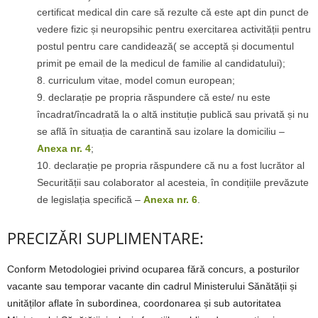
certificat medical din care să rezulte că este apt din punct de
vedere fizic și neuropsihic pentru exercitarea activității pentru
postul pentru care candidează( se acceptă și documentul
primit pe email de la medicul de familie al candidatului);
curriculum vitae, model comun european;
declarație pe propria răspundere că este/ nu este
încadrat/încadrată la o altă instituție publică sau privată și nu
se află în situația de carantină sau izolare la domiciliu –
Anexa nr. 4
;
declarație pe propria răspundere că nu a fost lucrător al
Securității sau colaborator al acesteia, în condițiile prevăzute
de legislația specifică –
Anexa nr. 6
.
PRECIZĂRI SUPLIMENTARE:
Conform Metodologiei privind ocuparea fără concurs, a posturilor
vacante sau temporar vacante din cadrul Ministerului Sănătății și
unităților aflate în subordinea, coordonarea și sub autoritatea