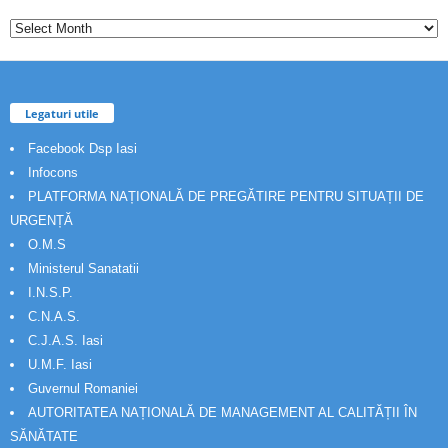
Legaturi utile
Facebook Dsp Iasi
Infocons
PLATFORMA NAȚIONALĂ DE PREGĂTIRE PENTRU SITUAȚII DE
URGENȚĂ
O.M.S
Ministerul Sanatatii
I.N.S.P.
C.N.A.S.
C.J.A.S. Iasi
U.M.F. Iasi
Guvernul Romaniei
AUTORITATEA NAȚIONALĂ DE MANAGEMENT AL CALITĂȚII ÎN
SĂNĂTATE