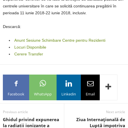
centrele universitare în care se solicită continuarea pregătirii în
perioada 11 iunie 2018-22 iunie 2018, inclusiv.
Descarcă:
Anunt Sesiune Schimbare Centre pentru Rezidenti
Locuri Disponibile
Cerere Transfer
Facebook
WhatsApp
Linkedin
Email
Previous article
Next article
Ghidul privind expunerea
Ziua Internaţională de
la radiatii ionizante a
Luptă impotriva