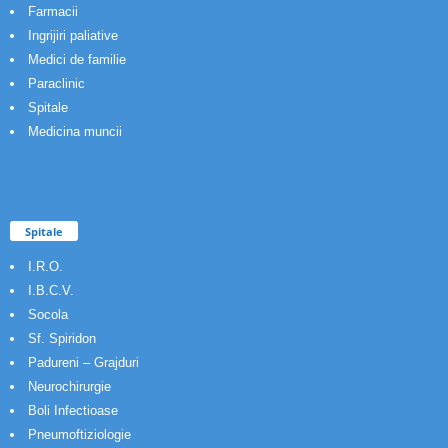
Farmacii
Ingrijiri paliative
Medici de familie
Paraclinic
Spitale
Medicina muncii
Spitale
I.R.O.
I.B.C.V.
Socola
Sf. Spiridon
Padureni – Grajduri
Neurochirurgie
Boli Infectioase
Pneumoftiziologie