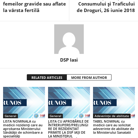
femeilor gravide sau aflate
Consumului şi Traficului
la vârsta fertilă
de Droguri, 26 iunie 2018
DSP Iasi
RELATED ARTICLES
MORE FROM AUTHOR
General
General
Adeverințe de abilitate
LISTA NOMINALA cu
LISTA CU APROBĂRILE DE
TABEL NOMINAL cu
medicii rezidenţi care au
ÎNTRERUPERE/PRELUNGI
medicii care au solicitat
aprobarea Ministerului
RE DE REZIDENȚIAT
adeverinte de abilitate de
Sănătăţii de schimbare a
PRIMITE LA DSP IAȘI DE
la Ministerului Sanatatii
specialităţi
LA MINISTERUL