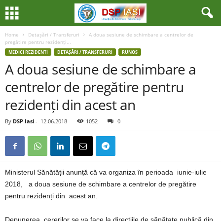
Home
Detașări / Transferuri
A doua sesiune de schimbare a centrelor de
pregătire pentru rezidenți...
MEDICI REZIDENTI
DETAȘĂRI / TRANSFERURI
RUNOS
A doua sesiune de schimbare a
centrelor de pregătire pentru
rezidenți din acest an
By
DSP Iasi
-
12.06.2018
1052
0
Ministerul Sănătății anunță că va organiza în perioada iunie-iulie
2018, a doua sesiune de schimbare a centrelor de pregătire
pentru rezidenți din acest an.
Depunerea cererilor se va face la direcţiile de sănătate publică din