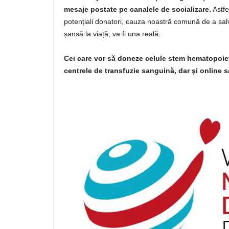
mesaje postate pe canalele de socializare.
Astfe
potențiali donatori, cauza noastră comună de a salv
șansă la viață, va fi una reală.
Cei care vor să doneze celule stem hematopoiet
centrele de transfuzie sanguină, dar şi online s
Video
Player