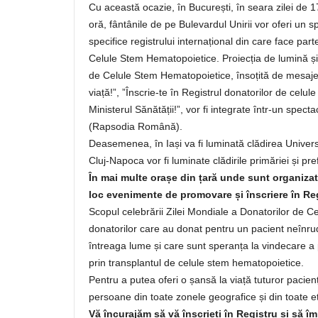
Cu această ocazie, în București, în seara zilei de
oră, fântânile de pe Bulevardul Unirii vor oferi un sp
specifice registrului internațional din care face part
Celule Stem Hematopoietice. Proiecția de lumină și 
de Celule Stem Hematopoietice, însoțită de mesaj
viață!”, ”Înscrie-te în Registrul donatorilor de cel
Ministerul Sănătății!”, vor fi integrate într-un spe
(Rapsodia Română).
Deasemenea, în Iași va fi luminată clădirea Universi
Cluj-Napoca vor fi luminate clădirile primăriei și pref
În mai multe orașe din țară unde sunt organizate
loc evenimente de promovare și înscriere în Reg
Scopul celebrării Zilei Mondiale a Donatorilor de
donatorilor care au donat pentru un pacient neînrudi
întreaga lume și care sunt speranța la vindecare a 
prin transplantul de celule stem hematopoietice.
Pentru a putea oferi o șansă la viață tuturor pacien
persoane din toate zonele geografice și din toate et
Vă încurajăm să vă înscrieți în Registru și să împ