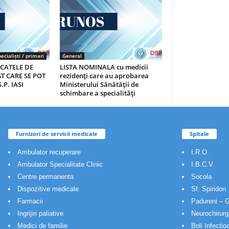
ecialiști / primari
General
ICATELE DE
LISTA NOMINALA cu medicii
T CARE SE POT
rezidenţi care au aprobarea
.P. IASI
Ministerului Sănătăţii de
schimbare a specialităţi
Furnizori de servicii medicale
Spitale
Ambulator recuperare
I.R.O.
Ambulator Specialitate Clinic
I.B.C.V.
Centre permanenta
Socola
Dispozitive medicale
Sf. Spiridon
Farmacii
Padureni – G
Ingrijiri paliative
Neurochirurg
Medici de familie
Boli Infectio