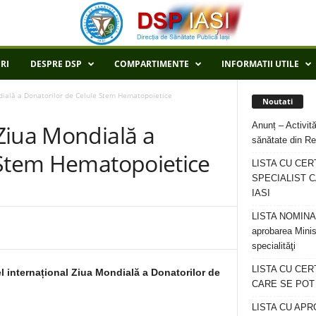
RI
DESPRE DSP
COMPARTIMENTE
INFORMATII UTILE
ială a Donatorilor de Celule Stem Hematopoietice
Noutati
Anunț – Activită
Ziua Mondială a
sănătate din Re
 Stem Hematopoietice
LISTA CU CER
SPECIALIST C
IASI
LISTA NOMINALA
aprobarea Minis
specialităţi
LISTA CU CE
l internațional Ziua Mondială a Donatorilor de
CARE SE POT R
LISTA CU APR