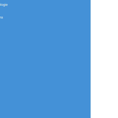
logie
na