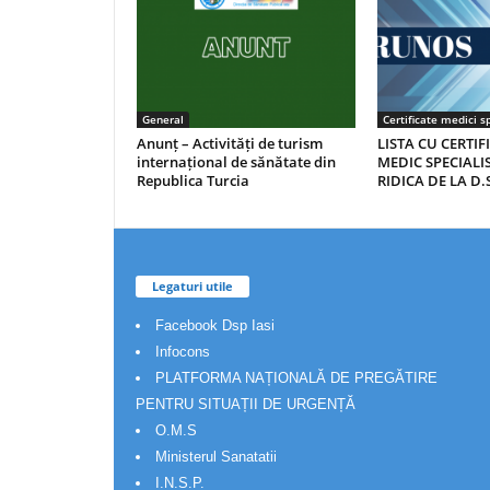
General
Certificate medici sp
Anunț – Activități de turism
LISTA CU CERTIF
internațional de sănătate din
MEDIC SPECIALIS
Republica Turcia
RIDICA DE LA D.S
Legaturi utile
Facebook Dsp Iasi
Infocons
PLATFORMA NAȚIONALĂ DE PREGĂTIRE
PENTRU SITUAȚII DE URGENȚĂ
O.M.S
Ministerul Sanatatii
I.N.S.P.