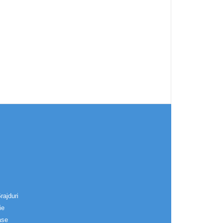
rajduri
ie
ase