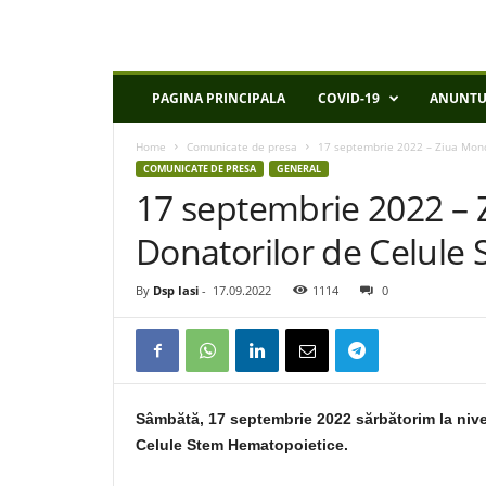
D
PAGINA PRINCIPALA
COVID-19
ANUNTU
S
P
Home
Comunicate de presa
17 septembrie 2022 – Ziua Mond
I
COMUNICATE DE PRESA
GENERAL
a
17 septembrie 2022 – 
s
i
Donatorilor de Celule
By
Dsp Iasi
-
17.09.2022
1114
0
Sâmbătă, 17 septembrie 2022 sărbătorim la nive
Celule Stem Hematopoietice.