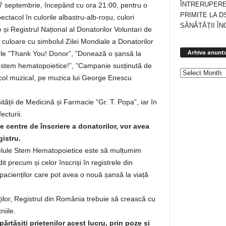
ÎNTRERUPERE
 17 septembrie, începând cu ora 21:00, pentru o
PRIMITE LA D
ectacol în culorile albastru-alb-roșu, culori
SĂNĂTĂȚII ÎN
e și Registrul Național al Donatorilor Voluntari de
culoare cu simbolul Zilei Mondiale a Donatorilor
Arhiva anuntu
ele ”Thank You! Donor”, ”Donează o șansă la
ule stem hematopoietice!”, ”Campanie susținută de
ctacol muzical, pe muzica lui George Enescu
tății de Medicină și Farmacie ”Gr. T. Popa”, iar în
ecturii.
 centre de înscriere a donatorilor, vor avea
istru.
 Celule Stem Hematopoietice este să mulțumim
t precum și celor înscriși în registrele din
pacienților care pot avea o nouă șansă la viață
ților, Registrul din România trebuie să crească cu
niile.
ărtășiți prietenilor acest lucru, prin poze și