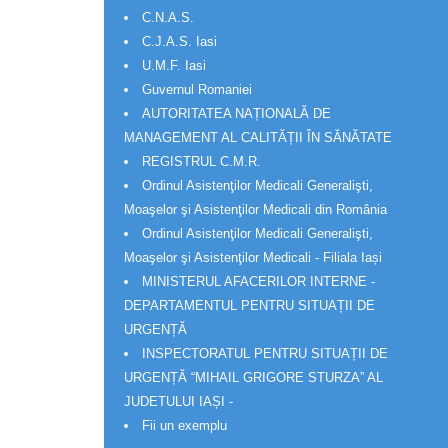
C.N.A.S.
C.J.A.S. Iasi
U.M.F. Iasi
Guvernul Romaniei
AUTORITATEA NAȚIONALĂ DE
MANAGEMENT AL CALITĂȚII ÎN SĂNĂTATE
REGISTRUL C.M.R.
Ordinul Asistenţilor Medicali Generalişti,
Moaşelor şi Asistenţilor Medicali din România
Ordinul Asistenţilor Medicali Generalişti,
Moaşelor şi Asistenţilor Medicali - Filiala Iași
MINISTERUL AFACERILOR INTERNE -
DEPARTAMENTUL PENTRU SITUAȚII DE
URGENȚĂ
INSPECTORATUL PENTRU SITUAȚII DE
URGENȚĂ “MIHAIL GRIGORE STURZA” AL
JUDETULUI IAȘI -
Fii un exemplu