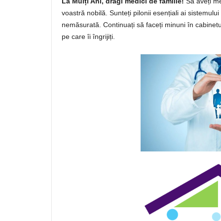
La Mulți Ani, dragi medici de familie!
Să aveți mer
voastră nobilă. Sunteți pilonii esențiali ai sistemul
nemăsurată. Continuați să faceți minuni în cabinetu
pe care îi îngrijiți.