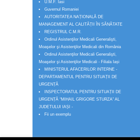
U.M.F. Iasi
Guvernul Romaniei
AUTORITATEA NAȚIONALĂ DE
MANAGEMENT AL CALITĂȚII ÎN SĂNĂTATE
REGISTRUL C.M.R.
Ordinul Asistenţilor Medicali Generalişti,
Moaşelor şi Asistenţilor Medicali din România
Ordinul Asistenţilor Medicali Generalişti,
Moaşelor şi Asistenţilor Medicali - Filiala Iași
MINISTERUL AFACERILOR INTERNE -
DEPARTAMENTUL PENTRU SITUAȚII DE
URGENȚĂ
INSPECTORATUL PENTRU SITUAȚII DE
URGENȚĂ “MIHAIL GRIGORE STURZA” AL
JUDETULUI IAȘI -
Fii un exemplu