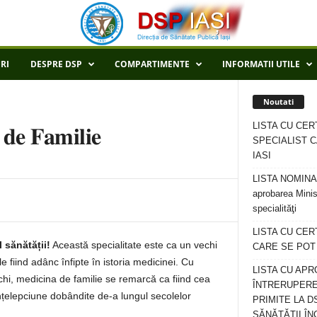
RI
DESPRE DSP
COMPARTIMENTE
INFORMATII UTILE
Noutati
LISTA CU CER
𝐝𝐞 𝐅𝐚𝐦𝐢𝐥𝐢𝐞
SPECIALIST C
IASI
LISTA NOMINALA
aprobarea Minis
specialităţi
LISTA CU CE
 sănătății!
Această specialitate este ca un vechi
CARE SE POT R
le fiind adânc înfipte în istoria medicinei. Cu
LISTA CU APR
chi, medicina de familie se remarcă ca fiind cea
ÎNTRERUPERE
nțelepciune dobândite de-a lungul secolelor
PRIMITE LA D
SĂNĂTĂȚII ÎN