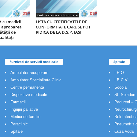
Certificate de conformitate
 cu medicii
LISTA CU CERTIFICATELE DE
au aprobarea
CONFORMITATE CARE SE POT
ătăţii de
RIDICA DE LA D.S.P. IASI
ialităţi
Furnizori de servicii medicale
Spitale
Ambulator recuperare
I.R.O.
Ambulator Specialitate Clinic
I.B.C.V.
Centre permanenta
Socola
Dispozitive medicale
Sf. Spiridon
Farmacii
Padureni – G
Ingrijiri paliative
Neurochirurg
Medici de familie
Boli Infectio
Paraclinic
Pneumoftizio
Spitale
Cuza Voda