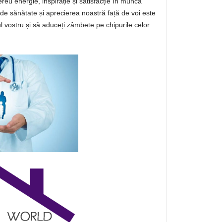
eu energie, inspirație și satisfacție în munca
ui de sănătate și aprecierea noastră față de voi este
l vostru și să aduceți zâmbete pe chipurile celor