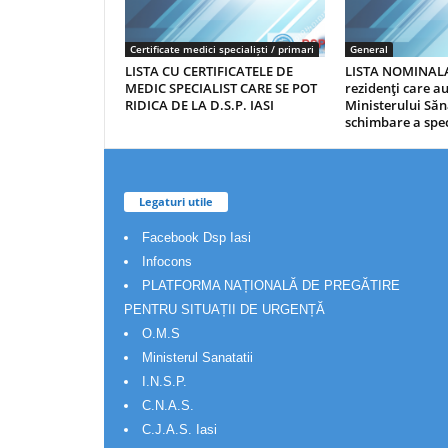
Certificate medici specialiști / primari
General
LISTA CU CERTIFICATELE DE
LISTA NOMINALA
MEDIC SPECIALIST CARE SE POT
rezidenţi care 
RIDICA DE LA D.S.P. IASI
Ministerului Săn
schimbare a spec
Legaturi utile
Facebook Dsp Iasi
Infocons
PLATFORMA NAȚIONALĂ DE PREGĂTIRE
PENTRU SITUAȚII DE URGENȚĂ
O.M.S
Ministerul Sanatatii
I.N.S.P.
C.N.A.S.
C.J.A.S. Iasi