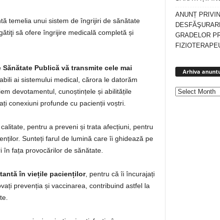
ANUNȚ PRIVI
ă temelia unui sistem de îngrijiri de sănătate
DESFĂŞURARE
ătiţi să ofere îngrijire medicală completă și
GRADELOR P
FIZIOTERAPEU
e Sănătate Publică vă transmite cele mai
Arhiva anuntu
sabili ai sistemului medical, cărora le datorăm
em devotamentul, cunoștințele și abilitățile
ți conexiuni profunde cu pacienții voștri.
e calitate, pentru a preveni și trata afecțiuni, pentru
nților. Sunteți farul de lumină care îi ghidează pe
ri în fața provocărilor de sănătate.
ntă în viețile pacienților
, pentru că îi încurajați
ați prevenția și vaccinarea, contribuind astfel la
te.