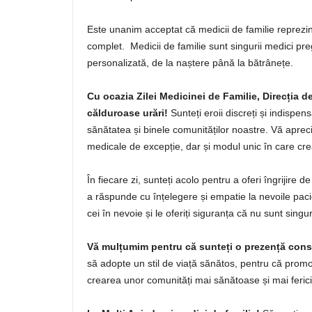
Este unanim acceptat că medicii de familie reprezint
complet. Medicii de familie sunt singurii medici preg
personalizată, de la naștere până la bătrânețe.
Cu ocazia Zilei Medicinei de Familie, Direcția d
călduroase urări!
Sunteți eroii discreți și indispen
sănătatea și binele comunităților noastre. Vă apreci
medicale de excepție, dar și modul unic în care crea
În fiecare zi, sunteți acolo pentru a oferi îngrijire d
a răspunde cu înțelegere și empatie la nevoile pacie
cei în nevoie și le oferiți siguranța că nu sunt singu
Vă mulțumim pentru că sunteți o prezență consta
să adopte un stil de viață sănătos, pentru că promov
crearea unor comunități mai sănătoase și mai ferici