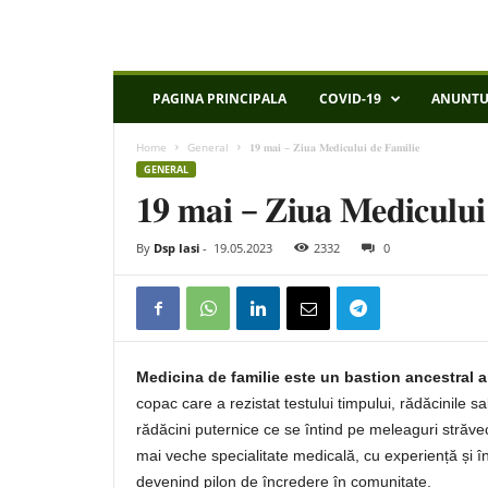
D
PAGINA PRINCIPALA
COVID-19
ANUNTU
S
P
Home
General
𝟏𝟗 𝐦𝐚𝐢 – 𝐙𝐢𝐮𝐚 𝐌𝐞𝐝𝐢𝐜𝐮𝐥𝐮𝐢 𝐝𝐞 𝐅𝐚𝐦𝐢𝐥𝐢𝐞
I
GENERAL
a
𝟏𝟗 𝐦𝐚𝐢 – 𝐙𝐢𝐮𝐚 𝐌𝐞𝐝𝐢𝐜𝐮𝐥𝐮𝐢 
s
i
By
Dsp Iasi
-
19.05.2023
2332
0
Medicina de familie este un bastion ancestral al
copac care a rezistat testului timpului, rădăcinile sa
rădăcini puternice ce se întind pe meleaguri străve
mai veche specialitate medicală, cu experiență și î
devenind pilon de încredere în comunitate.