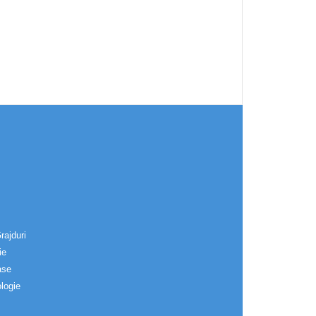
rajduri
ie
ase
logie