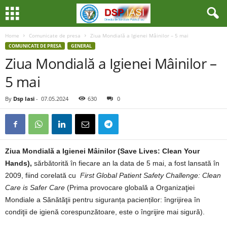
Home
Comunicate de presa
Ziua Mondială a Igienei Mâinilor – 5 mai
COMUNICATE DE PRESA
GENERAL
Ziua Mondială a Igienei Mâinilor –
5 mai
By
Dsp Iasi
-
07.05.2024
630
0
Ziua Mondială a Igienei Mâinilor (Save Lives: Clean Your
Hands),
sărbătorită în fiecare an la data de 5 mai, a fost lansată în
2009, fiind corelată cu
First Global Patient Safety Challenge: Clean
Care is Safer Care
(Prima provocare globală a Organizaţiei
Mondiale a Sănătăţii pentru siguranța pacienților: îngrijirea în
condiţii de igienă corespunzătoare, este o îngrijire mai sigură).