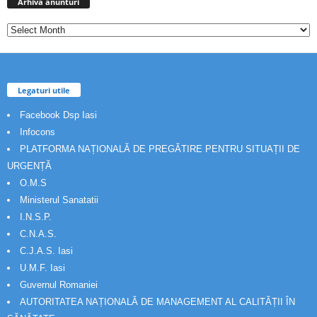
anunturi
Arhiva anunturi
Legaturi utile
Facebook Dsp Iasi
Infocons
PLATFORMA NAȚIONALĂ DE PREGĂTIRE PENTRU SITUAȚII DE
URGENȚĂ
O.M.S
Ministerul Sanatatii
I.N.S.P.
C.N.A.S.
C.J.A.S. Iasi
U.M.F. Iasi
Guvernul Romaniei
AUTORITATEA NAȚIONALĂ DE MANAGEMENT AL CALITĂȚII ÎN