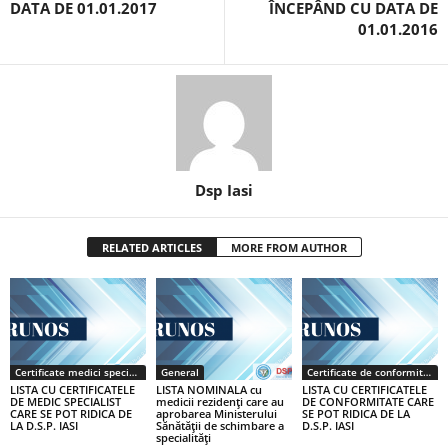
DATA DE 01.01.2017
ÎNCEPÂND CU DATA DE
01.01.2016
Dsp Iasi
RELATED ARTICLES
MORE FROM AUTHOR
Certificate medici specialiști / primari
General
Certificate de conformitate
LISTA CU CERTIFICATELE
LISTA NOMINALA cu
LISTA CU CERTIFICATELE
DE MEDIC SPECIALIST
medicii rezidenţi care au
DE CONFORMITATE CARE
CARE SE POT RIDICA DE
aprobarea Ministerului
SE POT RIDICA DE LA
LA D.S.P. IASI
Sănătăţii de schimbare a
D.S.P. IASI
specialităţi