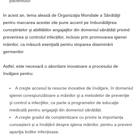
pacientului.
In acest an, tema aleasă de Organizaţia Mondiale a Sănătăţii
pentru marcarea acestei zile pune accent pe îmbunătăţirea
cunoștințelor şi abilitătilor angajaţilor din domeniul sănătății privind
prevenirea și controlul infecțiilor, inclusiv prin promovarea igienei
mâinilor, ca măsură esenţială pentru stoparea diseminării
germenilor.
Astfel, este necesară o abordare inovatoare a procesului de
învăţare pentru:
A creşte accesul la resurse inovative de învăţare, în domeniul
igienei corespunzătoare a mâinilor şi a metodelor de prevenţie
şi control a infecţiilor, ca parte a programelor de educaţie
medicală pentru angajaţii din domeniul sănătății.
A creşte gradul de conștientizare cu privire la importanța
cunoașterii și a învățării despre igiena mâinilor, pentru a preveni
apariţia bolilor infecțioase.