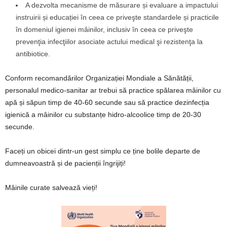
A dezvolta mecanisme de măsurare și evaluare a impactului
instruirii și educației în ceea ce priveşte standardele și practicile
în domeniul igienei mâinilor, inclusiv în ceea ce priveşte
prevenţia infecţiilor asociate actului medical şi rezistenţa la
antibiotice.
Conform recomandărilor Organizației Mondiale a Sănătății,
personalul medico-sanitar ar trebui să practice spălarea mâinilor cu
apă și săpun timp de 40-60 secunde sau să practice dezinfecția
igienică a mâinilor cu substanțe hidro-alcoolice timp de 20-30
secunde.
Faceți un obicei dintr-un gest simplu ce ține bolile departe de
dumneavoastră și de pacienții îngrijiți!
Mâinile curate salvează vieți!