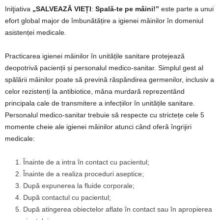
Iniţiativa
„SALVEAZĂ VIEȚI
:
Spală-te pe mâini!”
este parte a unui
efort global major de îmbunătățire a igienei mâinilor în domeniul
asistenței medicale.
Practicarea igienei mâinilor în unitățile sanitare protejează
deopotrivă pacienții și personalul medico-sanitar. Simplul gest al
spălării mâinilor poate să prevină răspândirea germenilor, inclusiv a
celor rezistenți la antibiotice, mâna murdară reprezentând
principala cale de transmitere a infecțiilor în unitățile sanitare.
Personalul medico-sanitar trebuie să respecte cu strictețe cele 5
momente cheie ale igienei mâinilor atunci când oferă îngrijiri
medicale:
Înainte de a intra în contact cu pacientul;
Înainte de a realiza proceduri aseptice;
După expunerea la fluide corporale;
După contactul cu pacientul;
După atingerea obiectelor aflate în contact sau în apropierea