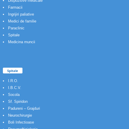
Dispozitive medicale
Farmacii
Ingrijiri paliative
Medici de familie
Paraclinic
Spitale
Medicina muncii
Spitale
I.R.O.
I.B.C.V.
Socola
Sf. Spiridon
Padureni – Grajduri
Neurochirurgie
Boli Infectioase