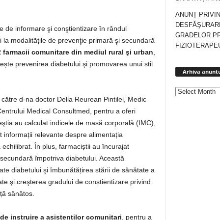
ANUNȚ PRIVI
DESFĂŞURARE
 de informare şi conştientizare în rândul
GRADELOR P
 și la modalitățile de prevenţie primară şi secundară
FIZIOTERAPEU
 farmacii comunitare din mediul rural şi urban
,
ește prevenirea diabetului şi promovarea unui stil
Arhiva anuntu
e către d-na doctor Delia Reurean Pintilei, Medic
 Centrului Medical Consultmed, pentru a oferi
ceştia au calculat indicele de masă corporală (IMC),
rit informații relevante despre alimentația
echilibrat. În plus, farmaciștii au încurajat
i secundară împotriva diabetului. Această
te diabetului şi îmbunătățirea stării de sănătate a
te şi creşterea gradului de conștientizare privind
ață sănătos.
de instruire a asistenților comunitari
, pentru a