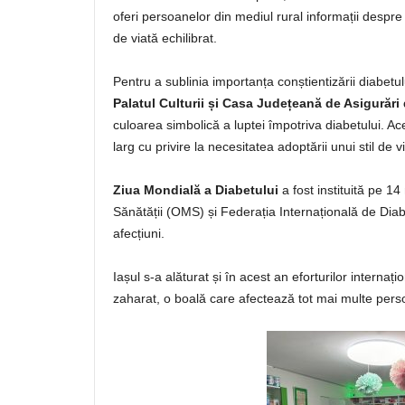
oferi persoanelor din mediul rural informații despre r
de viată echilibrat.
Pentru a sublinia importanța conștientizării diabetu
Palatul Culturii și Casa Județeană de Asigurări 
culoarea simbolică a luptei împotriva diabetului. Ace
larg cu privire la necesitatea adoptării unui stil de 
Ziua Mondială a Diabetului
a fost instituită pe 
Sănătății (OMS) și Federația Internațională de Diabe
afecțiuni.
Iașul s-a alăturat și în acest an eforturilor interna
zaharat, o boală care afectează tot mai multe pers