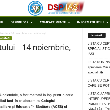
RI
DESPRE DSP
COMPARTIMENTE
INFORMATII UTILE
betului – 14 noiembrie, marcată la Iași
Noutati
ĂNĂTĂȚII
LISTA CU CER
ului – 14 noiembrie,
SPECIALIST C
IASI
LISTA NOMINALA
aprobarea Minis
specialităţi
LISTA CU CE
CARE SE POT R
LISTA CU APR
 noiembrie, a fost marcată la Iași printr-o serie
ÎNTRERUPERE
ică Iași
, în colaborare cu
Colegiul
PRIMITE LA D
nsiliere și Educație în Sănătate (ACES) și
SĂNĂTĂȚII ÎN