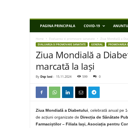
D
PAGINA PRINCIPALA
COVID-19
ANUNTU
S
P
Home
Evaluarea si promovare sanatate
Ziua Mondială a Dia
I
EVALUAREA SI PROMOVARE SANATATE
GENERAL
PROMOVAREA S
a
Ziua Mondială a Diabet
s
i
marcată la Iași
By
Dsp Iasi
-
15.11.2024
599
0
Ziua Mondială a Diabetului
, celebrată anual pe 14
de acțiuni organizate de
Direcția de Sănătate Publ
Farmaciștilor – Filiala Iași, Asociația pentru Co