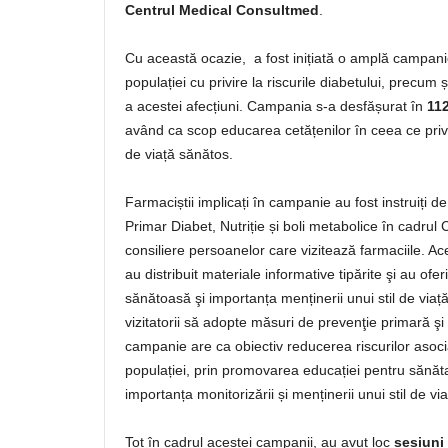
Centrul Medical Consultmed
.
Cu această ocazie, a fost inițiată o amplă campanie
populației cu privire la riscurile diabetului, precum
a acestei afecțiuni. Campania s-a desfășurat în
112
având ca scop educarea cetățenilor în ceea ce priv
de viață sănătos.
Farmaciștii implicați în campanie au fost instruiți d
Primar Diabet, Nutriție și boli metabolice în cadrul
consiliere persoanelor care vizitează farmaciile. A
au distribuit materiale informative tipărite şi au ofe
sănătoasă şi importanța menținerii unui stil de viață 
vizitatorii să adopte măsuri de prevenţie primară ş
campanie are ca obiectiv reducerea riscurilor asocia
populației, prin promovarea educației pentru sănăta
importanța monitorizării și menținerii unui stil de vi
Tot în cadrul acestei campanii, au avut loc
sesiuni 