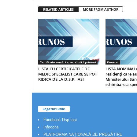
RELATED ARTICLES
MORE FROM AUTHOR
Certificate medici specialiști / primari
General
LISTA CU CERTIFICATELE DE
LISTA NOMINALA
MEDIC SPECIALIST CARE SE POT
rezidenţi care 
RIDICA DE LA D.S.P. IASI
Ministerului Săn
schimbare a spec
Legaturi utile
Facebook Dsp Iasi
Infocons
PLATFORMA NAȚIONALĂ DE PREGĂTIRE