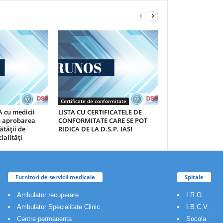
Certificate de conformitate
 cu medicii
LISTA CU CERTIFICATELE DE
au aprobarea
CONFORMITATE CARE SE POT
ătăţii de
RIDICA DE LA D.S.P. IASI
ialităţi
Furnizori de servicii medicale
Spitale
Ambulator recuperare
I.R.O.
Ambulator Specialitate Clinic
I.B.C.V.
Centre permanenta
Socola