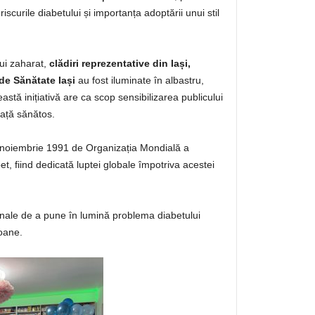
iscurile diabetului și importanța adoptării unui stil
lui zaharat,
clădiri reprezentative din Iași,
de Sănătate Iași
au fost iluminate în albastru,
astă inițiativă are ca scop sensibilizarea publicului
viață sănătos.
14 noiembrie 1991 de Organizația Mondială a
t, fiind dedicată luptei globale împotriva acestei
ționale de a pune în lumină problema diabetului
oane.