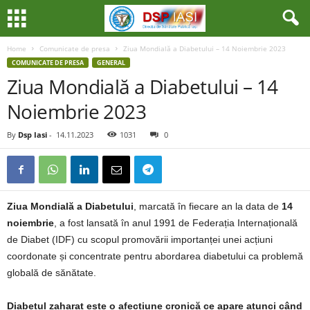
Home
Comunicate de presa
Ziua Mondială a Diabetului – 14 Noiembrie 2023
COMUNICATE DE PRESA
GENERAL
Ziua Mondială a Diabetului – 14
Noiembrie 2023
By
Dsp Iasi
-
14.11.2023
1031
0
Ziua Mondială a Diabetului
, marcată în fiecare an la data de
14
noiembrie
, a fost lansată în anul 1991 de Federația Internațională
de Diabet (IDF) cu scopul promovării importanței unei acțiuni
coordonate și concentrate pentru abordarea diabetului ca problemă
globală de sănătate.
Diabetul zaharat este o afecțiune cronică ce apare atunci când