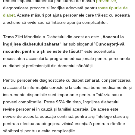
reducă impactul diabetului prin luarea de măsuri
preventive
,
diagnosticare precoce și îngrijire adecvată pentru
toate tipurile de
diabet
. Aceste măsuri pot ajuta persoanele care trăiesc cu această
afecțiune să evite sau să întârzie apariția complicațiilor.
Tema
Zilei Mondiale a Diabetului din acest an este
„Accesul la
îngrijirea diabetului zaharat”
iar sub sloganul ‟
Cunoașteți-vă
riscurile, pentru a ști ce este de făcut!”
este accentuată
necesitatea accesului la programe educaționale pentru persoanele
cu diabet și profesioniștii din domeniul sănătății.
Pentru persoanele diagnosticate cu diabet zaharat, conștientizarea
și accesul la informațiile corecte și la cele mai bune medicamente și
instrumente disponibile sunt importante pentru a întârzia sau a
preveni complicațiile. Peste 95% din timp, îngrijirea diabetului
revine persoanei în cauză și familiei acesteia. De aceea este
nevoie de acces la educație continuă pentru a-și înțelege starea și
pentru a efectua autoîngrijirea zilnică esențială pentru a rămâne
sănătoși și pentru a evita complicațiile.