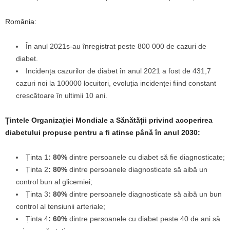
România:
În anul 2021s-au înregistrat peste 800 000 de cazuri de
diabet.
Incidența cazurilor de diabet în anul 2021 a fost de 431,7
cazuri noi la 100000 locuitori, evoluția incidenței fiind constant
crescătoare în ultimii 10 ani.
Țintele Organizației Mondiale a Sănătății privind acoperirea
diabetului propuse pentru a fi atinse până în anul 2030:
Ținta 1
: 80%
dintre persoanele cu diabet să fie diagnosticate;
Ținta 2
: 80%
dintre persoanele diagnosticate să aibă un
control bun al glicemiei;
Ținta 3
: 80%
dintre persoanele diagnosticate să aibă un bun
control al tensiunii arteriale;
Ținta 4
: 60%
dintre persoanele cu diabet peste 40 de ani să