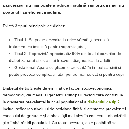
pancreasul nu mai poate produce insulină sau organismul nu
poate utiliza eficient insulina.
Există 3 tipuri principale de diabet:
Tipul 1: Se poate dezvolta la orice vârstă și necesită
tratament cu insulină pentru supraviețuire;
Tipul 2: Reprezintă aproximativ 90% din totalul cazurilor de
diabet zaharat și este mai frecvent diagnosticat la adulți;
Gestațional: Apare cu glicemie crescută în timpul sarcinii și
poate provoca complicații, atât pentru mamă, cât și pentru copil.
Diabetul de tip 2 este determinat de factori socio-economici,
demografici, de mediu și genetici. Principalii factori care contribuie
la creșterea prevalenței la nivel populațional a
diabetului de tip 2
includ: scăderea nivelului de activitate fizică și creșterea prevalenței
excesului de greutate și a obezității mai ales în contextul urbanizării
și a îmbătrânirii populației. Cu toate acestea, este posibil să se