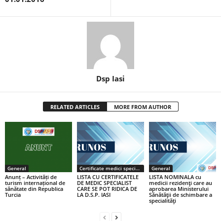
Dsp Iasi
RELATED ARTICLES
MORE FROM AUTHOR
General
Certificate medici specialiști / primari
General
Anunț – Activități de
LISTA CU CERTIFICATELE
LISTA NOMINALA cu
turism internațional de
DE MEDIC SPECIALIST
medicii rezidenţi care au
sănătate din Republica
CARE SE POT RIDICA DE
aprobarea Ministerului
Turcia
LA D.S.P. IASI
Sănătăţii de schimbare a
specialităţi