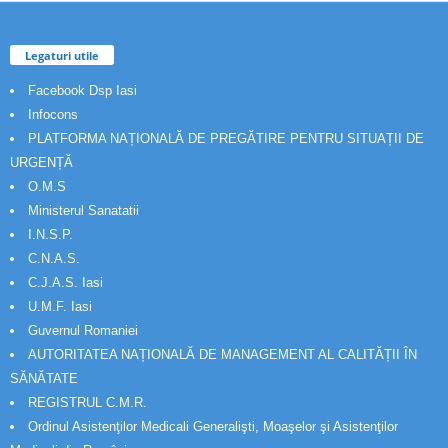
Legaturi utile
Facebook Dsp Iasi
Infocons
PLATFORMA NAȚIONALĂ DE PREGĂTIRE PENTRU SITUAȚII DE
URGENȚĂ
O.M.S
Ministerul Sanatatii
I.N.S.P.
C.N.A.S.
C.J.A.S. Iasi
U.M.F. Iasi
Guvernul Romaniei
AUTORITATEA NAȚIONALĂ DE MANAGEMENT AL CALITĂȚII ÎN
SĂNĂTATE
REGISTRUL C.M.R.
Ordinul Asistenţilor Medicali Generalişti, Moaşelor şi Asistenţilor