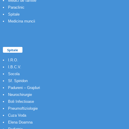
Medici de familie
Paraclinic
Spitale
Medicina muncii
Spitale
I.R.O.
I.B.C.V.
Socola
Sf. Spiridon
Padureni – Grajduri
Neurochirurgie
Boli Infectioase
Pneumoftiziologie
Cuza Voda
Elena Doamna