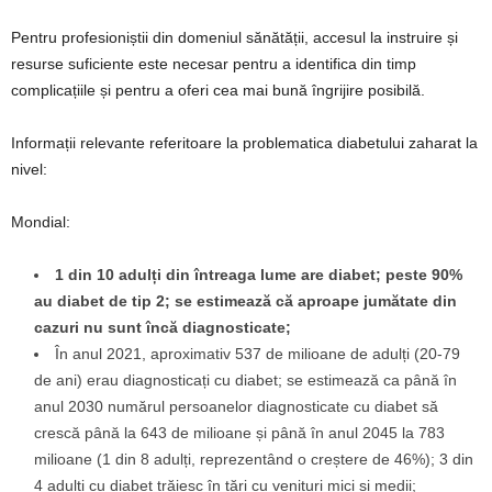
Pentru profesioniștii din domeniul sănătății, accesul la instruire și
resurse suficiente este necesar pentru a identifica din timp
complicațiile și pentru a oferi cea mai bună îngrijire posibilă.
Informații relevante referitoare la problematica diabetului zaharat la
nivel:
Mondial:
1 din 10 adulți din întreaga lume are diabet; peste 90%
au diabet de tip 2; se estimează că aproape jumătate din
cazuri nu sunt încă diagnosticate;
În anul 2021, aproximativ 537 de milioane de adulți (20-79
de ani) erau diagnosticați cu diabet; se estimează ca până în
anul 2030 numărul persoanelor diagnosticate cu diabet să
crescă până la 643 de milioane și până în anul 2045 la 783
milioane (1 din 8 adulți, reprezentând o creștere de 46%); 3 din
4 adulți cu diabet trăiesc în țări cu venituri mici și medii;