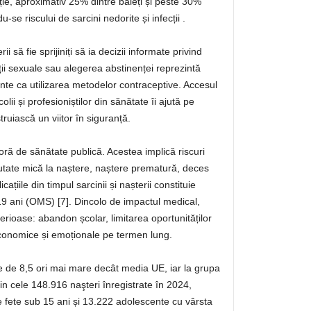
pție, aproximativ 25% dintre băieți și peste 30%
-se riscului de sarcini nedorite și infecții .
i să fie sprijiniți să ia decizii informate privind
ii sexuale sau alegerea abstinenței reprezintă
tante ca utilizarea metodelor contraceptive. Accesul
colii și profesioniștilor din sănătate îi ajută pe
truiască un viitor în siguranță.
ră de sănătate publică. Acestea implică riscuri
eutate mică la naștere, naștere prematură, deces
ațiile din timpul sarcinii și nașterii constituie
19 ani (OMS) [7]. Dincolo de impactul medical,
erioase: abandon școlar, limitarea oportunităților
 economice și emoționale pe termen lung.
ste de 8,5 ori mai mare decât media UE, iar la grupa
in cele 148.916 naşteri înregistrate în 2024,
 fete sub 15 ani și 13.222 adolescente cu vârsta