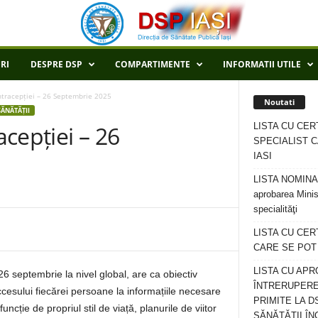
RI
DESPRE DSP
COMPARTIMENTE
INFORMATII UTILE
tracepției – 26 Septembrie 2025
Noutati
ĂNĂTĂȚII
LISTA CU CER
cepției – 26
SPECIALIST C
IASI
LISTA NOMINALA
aprobarea Minis
specialităţi
LISTA CU CE
CARE SE POT R
LISTA CU APR
6 septembrie la nivel global, are ca obiectiv
ÎNTRERUPERE
accesului fiecărei persoane la informațiile necesare
PRIMITE LA D
ncție de propriul stil de viață, planurile de viitor
SĂNĂTĂȚII ÎN