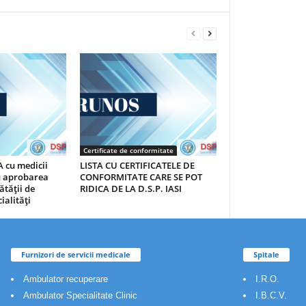
Certificate de conformitate
 cu medicii
LISTA CU CERTIFICATELE DE
au aprobarea
CONFORMITATE CARE SE POT
ătăţii de
RIDICA DE LA D.S.P. IASI
ialităţi
Furnizori de servicii medicale
Spitale
Ambulator recuperare
I.R.O.
Ambulator Specialitate Clinic
I.B.C.V.