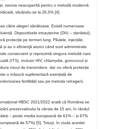
și, nevoia neacoperită pentru o metodă modernă
ridicată, situându-se la 26,5% [4].
pas către alegeri sănătoase. Există numeroase
iciență. Dispozitivele intrauterine (DIU – steriletul),
eră protecție pe termen lung. Pilulele, injecțiile,
ată și au o eficienţă atunci când sunt administrate
osite consecvent și reprezintă singura metodă care
xuală (ITS), inclusiv HIV, chlamydia, gonococul și
duce riscul de transmitere, dar nu oferă protecție
ste o măsură suplimentară esențială de
torizarea fertilității sau pe metoda retragerii,
ternațional HBSC 2021/2022 arată că România se
lizării prezervativului la vârsta de 15 ani, în rândul
e băieți – peste media europeană de 61% – și 67%
europeană de 57%) [5]. Totuși, în ciuda acestei