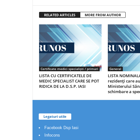
RELATED ARTICLES
MORE FROM AUTHOR
Certificate medici specialiști / primari
General
LISTA CU CERTIFICATELE DE
LISTA NOMINALA
MEDIC SPECIALIST CARE SE POT
rezidenţi care 
RIDICA DE LA D.S.P. IASI
Ministerului Săn
schimbare a spec
Legaturi utile
Facebook Dsp Iasi
Infocons