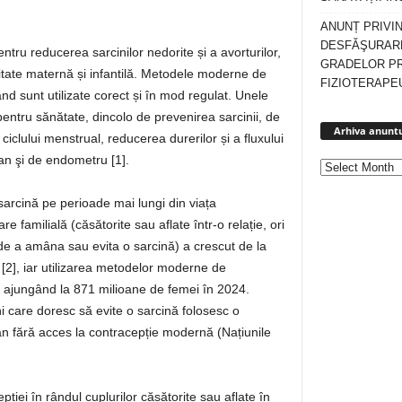
ANUNȚ PRIVI
DESFĂŞURARE
ntru reducerea sarcinilor nedorite și a avorturilor,
GRADELOR P
litate maternă și infantilă. Metodele moderne de
FIZIOTERAPEU
ând sunt utilizate corect și în mod regulat. Unele
entru sănătate, dincolo de prevenirea sarcinii, de
Arhiva anuntu
ciclului menstrual, reducerea durerilor și a fluxului
an şi de endometru [1].
 sarcină pe perioade mai lungi din viața
 familială (căsătorite sau aflate într-o relație, ori
a de a amâna sau evita o sarcină) a crescut de la
 [2], iar utilizarea metodelor moderne de
i, ajungând la 871 milioane de femei în 2024.
 care doresc să evite o sarcină folosesc o
 fără acces la contracepție modernă (Națiunile
pției în rândul cuplurilor căsătorite sau aflate în