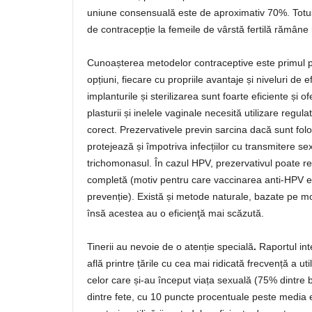
uniune consensuală este de aproximativ 70%. Totu
de contracepție la femeile de vârstă fertilă rămâne 
Cunoașterea metodelor contraceptive este primul 
opțiuni, fiecare cu propriile avantaje și niveluri de ef
implanturile și sterilizarea sunt foarte eficiente și of
plasturii și inelele vaginale necesită utilizare regul
corect. Prezervativele previn sarcina dacă sunt fol
protejează și împotriva infecțiilor cu transmitere se
trichomonasul. În cazul HPV, prezervativul poate re
completă (motiv pentru care vaccinarea anti-HPV e
prevenție). Există și metode naturale, bazate pe moni
însă acestea au o eficienţă mai scăzută.
Tinerii au nevoie de o atenție specială
.
Raportul in
află printre țările cu cea mai ridicată frecvență a uti
celor care și-au început viața sexuală (75% dintr
dintre fete, cu 10 puncte procentuale peste media 