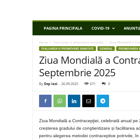
D
PAGINA PRINCIPALA
COVID-19
ANUNTU
S
P
Home
Evaluarea si promovare sanatate
Ziua Mondială a Con
I
EVALUAREA SI PROMOVARE SANATATE
GENERAL
PROMOVAREA S
a
Ziua Mondială a Contra
s
i
Septembrie 2025
By
Dsp Iasi
-
26.09.2025
671
0
Ziua Mondială a Contracepţiei, celebrată anual pe 2
creșterea gradului de conştientizare și facilitarea 
pentru alegerea metodei contraceptive potrivite, în fu