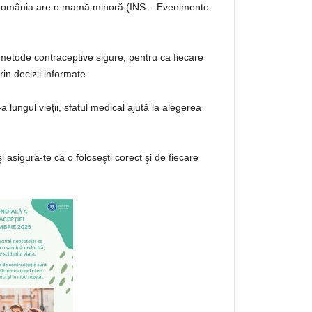
în România are o mamă minoră (INS – Evenimente
 metode contraceptive sigure, pentru ca fiecare
rin decizii informate.
 lungul vieții, sfatul medical ajută la alegerea
 asigură-te că o foloseşti corect şi de fiecare