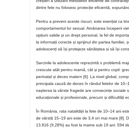
creșteri a utilizării metodelor eficiente de contrace
dintre fete nu folosesc protecție eficientă, expunându
Pentru a preveni aceste riscuri, este esențial ca tineri
comportamentul lor sexual. Amânarea începerii vieț
opțiuni valide și un drept personal, la fel de impor
la informații corecte și sprijinul din partea familiei, ș
adolescenți să își protejeze sănătatea și să își cons
Sarcinile la adolescente reprezintă o problemă majo
crescute atât pentru mamă, cât și pentru copil: gr
perinatal și deces matern [6]. La nivel global, complic
principala cauză de deces în rândul fetelor de 10–
nașterea la vârste fragede are consecințe sociale s
educaționale și profesionale, precum și dificultăți
În România, rata natalității la fete de 10–14 ani e
de vârstă 15–19 ani este de 3,4 ori mai mare [8]. D
13.816 (9,28%) au fost la mame sub 19 ani: 594 de