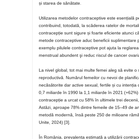
și starea de sănătate.
Utilizarea metodelor contraceptive este esențială pe
contribuind, totodată, la scăderea ratelor de morta
contracepție sunt sigure și foarte eficiente atunci c
metode contraceptive aduc beneficii suplimentare p
exemplu pilulele contraceptive pot ajuta la reglarea 
menstrual abundent şi reduc riscul de cancer ovari
La nivel global, tot mai multe femei aleg să evite o
reproductivă. Numărul femeilor cu nevoi de planificare
necăsătorite dar active sexual, fertile și cu intenți
0,7 miliarde în 1990 la 1,1 miliarde în 2021 (+62%)
contracepție a urcat cu 58% în ultimele trei deceni
Astăzi, aproape 78% dintre femeile de 15–49 de ani
metodă modernă, însă peste 250 de milioane rămân
Unite, 2024) [3].
În România, prevalența estimată a utilizării contrace