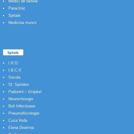
Medici de familie
Paraclinic
Spitale
Medicina muncii
Spitale
I.R.O.
I.B.C.V.
Socola
Sf. Spiridon
Padureni – Grajduri
Neurochirurgie
Boli Infectioase
Pneumoftiziologie
Cuza Voda
Elena Doamna