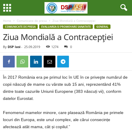
Home
Comunicate de presa
Ziua Mondială a Contracepţiei
COMUNICATE DE PRESA
EVALUAREA SI PROMOVARE SANATATE
GENERAL
Ziua Mondială a Contracepţiei
By
DSP Iasi
-
25.09.2019
1274
0
În 2017 România era pe primul loc în UE în ce priveşte numărul de
copii născuţi de mame cu vârste sub 15 ani, reprezentând 41%
dintre toate cazurile Uniunii Europene (383 născuți vii), conform
datelor Eurostat.
Fenomenul mamelor minore, care plasează România pe primele
locuri din Europa, este unul complex, ale cărui consecințe
afectează atât mama, cât și copilul.”