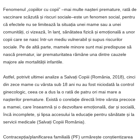
Fenomenul „copiilor cu copii” –mai multe nașteri premature, rată de
vaccinare scăzută și riscuri sociale–este un fenomen social, pentru
că efectele nu se limitează la situația unei mame sau a unei
comunități, ci vizează, în lanț, sănătatea fizică și emoțională a unor
copii care se nasc într-un mediu vulnerabil și supus riscurilor
sociale. Pe de altă parte, mamele minore sunt mai predispuse să
nască prematur, iar prematuritatea rămâne una dintre cauzele
majore ale mortalității infantile.
Astfel, potrivit ultimei analize a Salvați Copiii (România, 2018), cinci
din zece mame cu vârsta sub 18 ani nu au fost niciodată la control
ginecologic, ceea ce a dus la o rată de patru ori mai mare a
nașterilor premature. Există o corelație directă între vârsta precoce
a mamei, care înseamnă și o dezvoltare emoțională, dar și socială,
încă incomplete, și lipsa accesului la educație pentru sănătate și la
servicii medicale (Salvați Copiii România).
Contracepția/planificarea familială (PF) urmărește conștientizarea