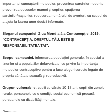
importanței cunoaşterii metodelor, prevenirea sarcinilor nedorite,
prevenirea deceselor mamei și copiilor, spațierea
sarcinilor/nașterilor, reducerea numărului de avorturi, cu scopul de
a ajuta la luarea unor decizii informate.
Sloganul campaniei
Ziua Mondială a Contracepţiei
2019:
“CONTRACEPȚIA: DREPTUL TĂU, ESTE ȘI
RESPONSABILITATEA TA!”.
Scopul campaniei:
informarea populaţiei generale, în special a
tinerilor și a populațiilor defavorizate, cu privire la importanța
metodelor contraceptive pentru a face alegeri corecte legate de
propria sănătate sexuală şi reproductivă.
Grupuri vulnerabile:
copiii cu vârste 10-18 ani, copiii din zonele
rurale, persoanele cu o condiție social-economică precară,
persoanele cu dizabilități mentale.
Descarca: