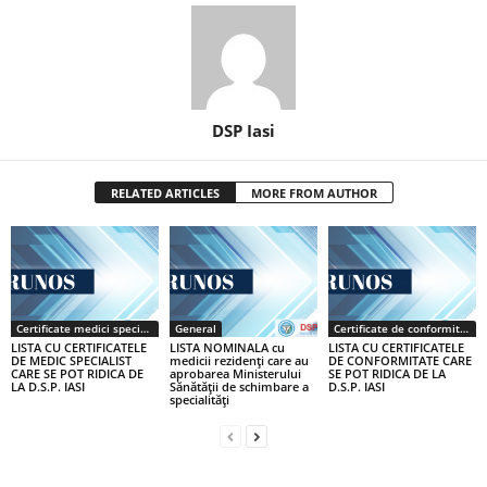
DSP Iasi
RELATED ARTICLES
MORE FROM AUTHOR
Certificate medici specialiști / primari
General
Certificate de conformitate
LISTA CU CERTIFICATELE
LISTA NOMINALA cu
LISTA CU CERTIFICATELE
DE MEDIC SPECIALIST
medicii rezidenţi care au
DE CONFORMITATE CARE
CARE SE POT RIDICA DE
aprobarea Ministerului
SE POT RIDICA DE LA
LA D.S.P. IASI
Sănătăţii de schimbare a
D.S.P. IASI
specialităţi