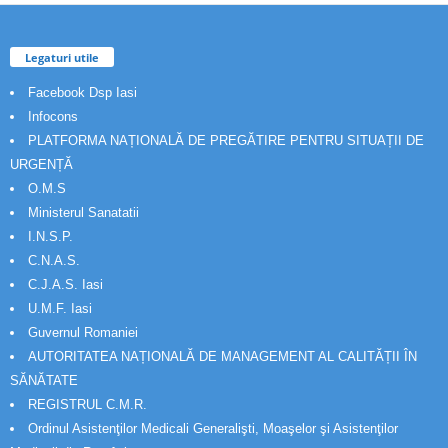
Legaturi utile
Facebook Dsp Iasi
Infocons
PLATFORMA NAȚIONALĂ DE PREGĂTIRE PENTRU SITUAȚII DE
URGENȚĂ
O.M.S
Ministerul Sanatatii
I.N.S.P.
C.N.A.S.
C.J.A.S. Iasi
U.M.F. Iasi
Guvernul Romaniei
AUTORITATEA NAȚIONALĂ DE MANAGEMENT AL CALITĂȚII ÎN
SĂNĂTATE
REGISTRUL C.M.R.
Ordinul Asistenţilor Medicali Generalişti, Moaşelor şi Asistenţilor