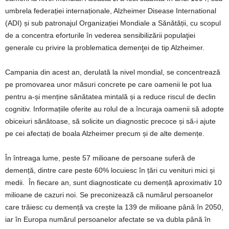
umbrela federației internaționale, Alzheimer Disease International
(ADI) și sub patronajul Organizației Mondiale a Sănătății, cu scopul
de a concentra eforturile în vederea sensibilizării populaţiei
generale cu privire la problematica demenţei de tip Alzheimer.
Campania din acest an, derulată la nivel mondial, se concentrează
pe promovarea unor măsuri concrete pe care oamenii le pot lua
pentru a-și menține sănătatea mintală și a reduce riscul de declin
cognitiv. Informațiile oferite au rolul de a încuraja oamenii să adopte
obiceiuri sănătoase, să solicite un diagnostic precoce și să-i ajute
pe cei afectați de boala Alzheimer precum și de alte demențe.
În întreaga lume, peste 57 milioane de persoane suferă de
demență, dintre care peste 60% locuiesc în țări cu venituri mici și
medii. În fiecare an, sunt diagnosticate cu demență aproximativ 10
milioane de cazuri noi. Se preconizează că numărul persoanelor
care trăiesc cu demență va crește la 139 de milioane până în 2050,
iar în Europa numărul persoanelor afectate se va dubla până în