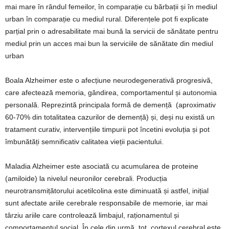
mai mare în rândul femeilor, în comparație cu bărbații și în mediul
urban în comparație cu mediul rural. Diferențele pot fi explicate
parțial prin o adresabilitate mai bună la servicii de sănătate pentru
mediul prin un acces mai bun la serviciile de sănătate din mediul
urban
Boala Alzheimer este o afecțiune neurodegenerativă progresivă,
care afectează memoria, gândirea, comportamentul și autonomia
personală. Reprezintă principala formă de demență (aproximativ
60-70% din totalitatea cazurilor de demență) și, deși nu există un
tratament curativ, intervențiile timpurii pot încetini evoluția și pot
îmbunătăți semnificativ calitatea vieții pacientului.
Maladia Alzheimer este asociată cu acumularea de proteine
(amiloide) la nivelul neuronilor cerebrali. Producția
neurotransmițătorului acetilcolina este diminuată și astfel, inițial
sunt afectate ariile cerebrale responsabile de memorie, iar mai
târziu ariile care controlează limbajul, raționamentul și
comportamentul social. În cele din urmă, tot cortexul cerebral este