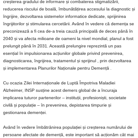
creșterea gradului de informare și combaterea stigmatizării,
reducerea riscului de boală, îmbunătățirea accesului la diagnostic și
îngrijire, dezvoltarea sistemelor informatice dedicate, sprijinirea
îngrijitorilor și stimularea cercetării. Având în vedere că demența se
preconizează a fi cea de-a treia cauză principală de deces până în
2040 și va afecta milioane de oameni la nivel mondial, planul a fost
prelungit până în 2031. Această prelungire reprezintă un pas
esențial în impulsionarea acțiunilor globale privind prevenirea,
diagnosticarea, îngrijirea, tratamentul și sprijinul , prin dezvoltarea
și implementarea Planurilor Naționale pentru Demență .
Cu ocazia Zilei Internaționale de Luptă Împotriva Maladiei
Alzheimer, INSP susține acest demers global de a încuraja
implicarea tuturor partenerilor – instituții, profesioniști, societate
civilă și populație – în prevenirea, depistarea timpurie și
gestionarea demenței.
Având în vedere îmbătrânirea populației și creșterea numărului de
persoane afectate de demență, este important să acționăm cât mai