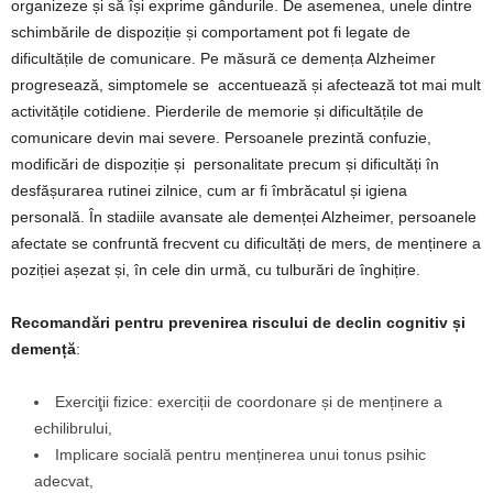
organizeze și să își exprime gândurile. De asemenea, unele dintre
schimbările de dispoziție și comportament pot fi legate de
dificultățile de comunicare. Pe măsură ce demența Alzheimer
progresează, simptomele se accentuează și afectează tot mai mult
activitățile cotidiene. Pierderile de memorie și dificultățile de
comunicare devin mai severe. Persoanele prezintă confuzie,
modificări de dispoziție și personalitate precum și dificultăți în
desfășurarea rutinei zilnice, cum ar fi îmbrăcatul și igiena
personală. În stadiile avansate ale demenței Alzheimer, persoanele
afectate se confruntă frecvent cu dificultăți de mers, de menținere a
poziției așezat și, în cele din urmă, cu tulburări de înghițire.
Recomandări pentru prevenirea riscului de declin cognitiv și
demență
:
Exerciţii fizice: exerciții de coordonare și de menținere a
echilibrului,
Implicare socială pentru menținerea unui tonus psihic
adecvat,