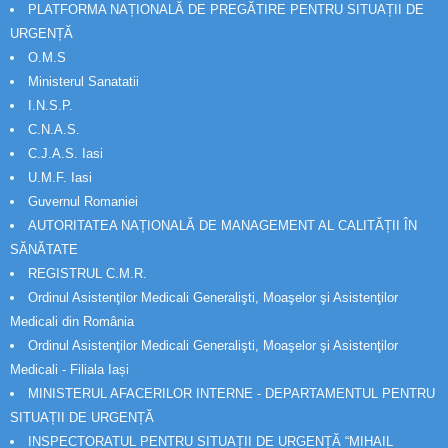
PLATFORMA NAȚIONALĂ DE PREGĂTIRE PENTRU SITUAȚII DE
URGENȚĂ
O.M.S
Ministerul Sanatatii
I.N.S.P.
C.N.A.S.
C.J.A.S. Iasi
U.M.F. Iasi
Guvernul Romaniei
AUTORITATEA NAȚIONALĂ DE MANAGEMENT AL CALITĂȚII ÎN
SĂNĂTATE
REGISTRUL C.M.R.
Ordinul Asistenţilor Medicali Generalişti, Moaşelor şi Asistenţilor
Medicali din România
Ordinul Asistenţilor Medicali Generalişti, Moaşelor şi Asistenţilor
Medicali - Filiala Iași
MINISTERUL AFACERILOR INTERNE - DEPARTAMENTUL PENTRU
SITUAȚII DE URGENȚĂ
INSPECTORATUL PENTRU SITUAȚII DE URGENȚĂ “MIHAIL