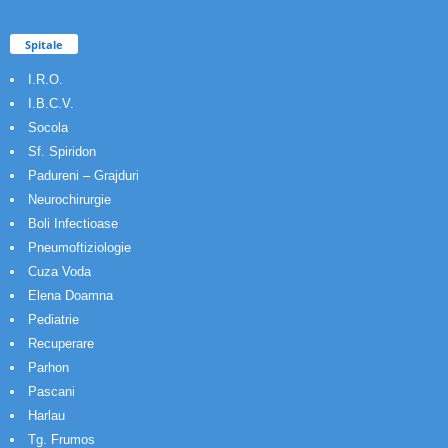
Spitale
I.R.O.
I.B.C.V.
Socola
Sf. Spiridon
Padureni – Grajduri
Neurochirurgie
Boli Infectioase
Pneumoftiziologie
Cuza Voda
Elena Doamna
Pediatrie
Recuperare
Parhon
Pascani
Harlau
Tg. Frumos