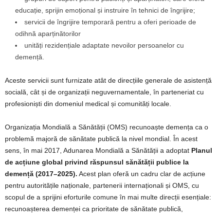
educație, sprijin emoțional și instruire în tehnici de îngrijire;
servicii de îngrijire temporară pentru a oferi perioade de
odihnă aparținătorilor
unități rezidențiale adaptate nevoilor persoanelor cu
demență.
Aceste servicii sunt furnizate atât de direcțiile generale de asistență
socială, cât și de organizații neguvernamentale, în parteneriat cu
profesioniști din domeniul medical și comunități locale.
Organizația Mondială a Sănătății (OMS) recunoaște demența ca o
problemă majoră de sănătate publică la nivel mondial. În acest
sens, în mai 2017, Adunarea Mondială a Sănătății a adoptat
Planul
de acțiune global privind răspunsul sănătății publice la
demență
(2017–2025).
Acest plan oferă un cadru clar de acțiune
pentru autoritățile naționale, partenerii internaționali și OMS, cu
scopul de a sprijini eforturile comune în mai multe direcții esențiale:
recunoașterea demenței ca prioritate de sănătate publică,