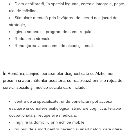
Dieta echilibrată, în special legume, cereale integrale, peşte,
ulei de măsline,
Stimulare mentală prin învăţarea de lucruri noi, jocuri de
strategie,
Igiena somnului: program de somn regulat,
Reducerea stresului,
Renunţarea la consumul de alcool şi fumat.
În România, sprijinul persoanelor diagnosticate cu Alzheimer,
precum și aparținătorilor acestora, se realizează printr-o rețea de
servicii sociale și medico-sociale care include:
centre de zi specializate, unde beneficiarii pot accesa
evaluare și consiliere psihologică, stimulare cognitivă, terapie
ocupațională și recuperare medicală;
îngrijire la domiciliu prin echipe mobile;
grupuri de suport pentru pacienți și aparținători, care oferă