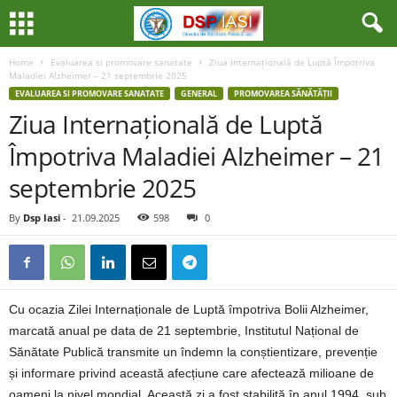
Home
Evaluarea si promovare sanatate
Ziua Internațională de Luptă Împotriva
Maladiei Alzheimer – 21 septembrie 2025
EVALUAREA SI PROMOVARE SANATATE
GENERAL
PROMOVAREA SĂNĂTĂȚII
Ziua Internațională de Luptă
Împotriva Maladiei Alzheimer – 21
septembrie 2025
By
Dsp Iasi
-
21.09.2025
598
0
Cu ocazia Zilei Internaționale de Luptă împotriva Bolii Alzheimer,
marcată anual pe data de 21 septembrie, Institutul Național de
Sănătate Publică transmite un îndemn la conștientizare, prevenție
și informare privind această afecțiune care afectează milioane de
oameni la nivel mondial. Această zi a fost stabilită în anul 1994, sub