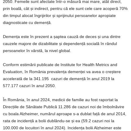
2050. Femeile sunt afectate într-o măsură mai mare, atât direct,
prin boală, cât și indirect, pentru că ele sunt cele care acoperă 70%
din timpul alocat îngrijirilor și sprijinului persoanelor apropiate
diagnosticate cu demență.
Demența este în prezent a șaptea cauză de deces și una dintre
cauzele majore de dizabilitate și dependență socială în rândul
persoanelor în vârstă, la nivel global.
Conform estimării publicate de Institute for Health Metrics and
Evaluation, în România prevalența demenței va avea o creștere
accelerată de la 341.195 cazuri de demență în anul 2019 la
577.177 cazuri în anul 2050.
În România, în anul 2024, medicii de familie au fost raportat la
Direcțiile de Sănătate Publică 11.286 de cazuri noi de îmbolnăvire
cu boala Alzheimer, numărul aproape s-a dublat față de anul 2014,
rata de incidență a bolii dublându-se și ea (59.2 cazuri noi la
100.000 de locuitori în anul 2024). Incidența bolii Alzheimer este