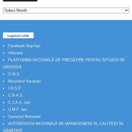
Legaturi utile
Facebook Dsp Iasi
Infocons
PLATFORMA NAȚIONALĂ DE PREGĂTIRE PENTRU SITUAȚII DE
URGENȚĂ
O.M.S
Ministerul Sanatatii
I.N.S.P.
C.N.A.S.
C.J.A.S. Iasi
U.M.F. Iasi
Guvernul Romaniei
AUTORITATEA NAȚIONALĂ DE MANAGEMENT AL CALITĂȚII ÎN
SĂNĂTATE