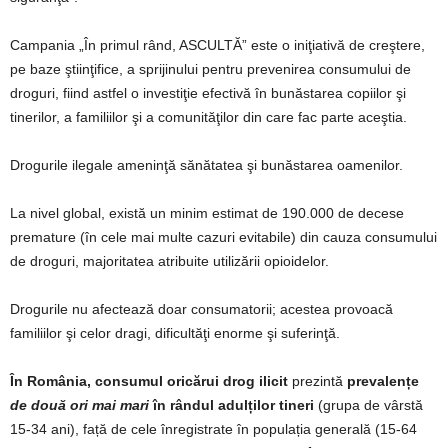
Campania „În primul rând, ASCULTĂ” este o iniţiativă de creştere,
pe baze ştiinţifice, a sprijinului pentru prevenirea consumului de
droguri, fiind astfel o investiţie efectivă în bunăstarea copiilor şi
tinerilor, a familiilor şi a comunităţilor din care fac parte aceştia.
Drogurile ilegale ameninţă sănătatea şi bunăstarea oamenilor.
La nivel global, există un minim estimat de 190.000 de decese
premature (în cele mai multe cazuri evitabile) din cauza consumului
de droguri, majoritatea atribuite utilizării opioidelor.
Drogurile nu afectează doar consumatorii; acestea provoacă
familiilor şi celor dragi, dificultăţi enorme şi suferinţă.
În România, consumul oricărui drog ilicit
prezintă
prevalențe
de două ori mai mari
în rândul adulților tineri
(grupa de vârstă
15-34 ani), față de cele înregistrate în populația generală (15-64