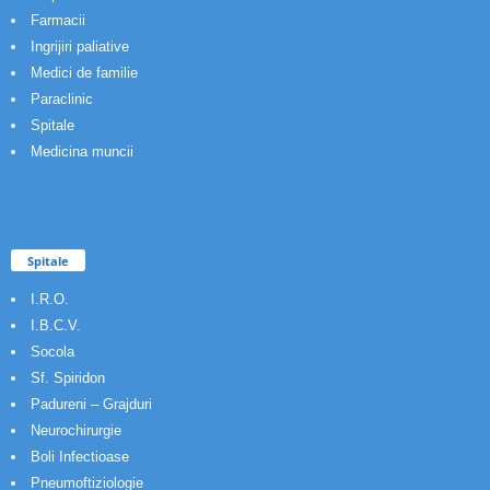
Farmacii
Ingrijiri paliative
Medici de familie
Paraclinic
Spitale
Medicina muncii
Spitale
I.R.O.
I.B.C.V.
Socola
Sf. Spiridon
Padureni – Grajduri
Neurochirurgie
Boli Infectioase
Pneumoftiziologie