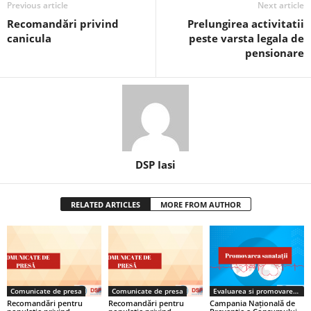
Previous article
Next article
Recomandări privind
Prelungirea activitatii
canicula
peste varsta legala de
pensionare
DSP Iasi
RELATED ARTICLES
MORE FROM AUTHOR
Comunicate de presa
Comunicate de presa
Evaluarea si promovare sanatate
Recomandări pentru
Recomandări pentru
Campania Națională de