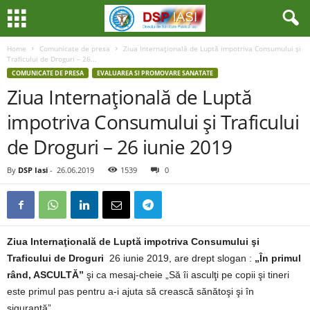
Home
Comunicate de presa
Ziua Internaţională de Luptă impotriva Consumului şi
Traficului de Droguri – 26...
COMUNICATE DE PRESA
EVALUAREA SI PROMOVARE SANATATE
Ziua Internaţională de Luptă
impotriva Consumului şi Traficului
de Droguri – 26 iunie 2019
By
DSP Iasi
-
26.06.2019
1539
0
Ziua Internaţională de Luptă impotriva Consumului şi
Traficului de Droguri
26 iunie 2019, are drept slogan :
„În primul
rând, ASCULTĂ”
şi ca mesaj-cheie „Să îi asculţi pe copii şi tineri
este primul pas pentru a-i ajuta să crească sănătoşi şi în
siguranţă”.