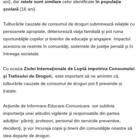
ani), dar
ratele sunt similare
celor identificate
în populația
școlară
(16 ani).
Tulburările cauzate de consumul de droguri subminează relaţiile cu
persoanele apropiate, deteriorează viaţa familială şi pot ruina
oportunităţile copiilor și tinerilor de educaţie şi angajare. Impactul
acestora se resimte în comunităţi, sistemele de justiţie penală şi în
întreaga societate.
Cu ocazia
Ziulei Internaţionale de Luptă impotriva Consumului
şi Traficului de Droguri
,
este important să ne amintim că,
tulburările cauzate de consumul de droguri pot fi prevenite și
tratate.
Acţiunile de Informare-Educare-Comunicare vor sublinia
importanţa unei atitudini vigilente şi responsabile din partea
adulţilor: părinţi, profesori, personal din serviciile preventive,
decidenţi, şi vor încuraja copiii şi tinerii din comunităţile noastre să
stea departe de droguri.