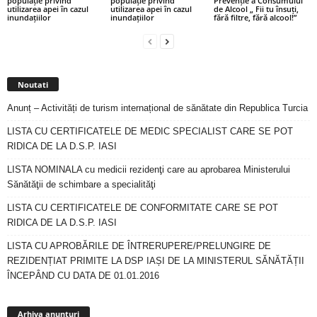
populație privind
populație privind
Prevenție a Consumului
utilizarea apei în cazul
utilizarea apei în cazul
de Alcool „ Fii tu însuți,
inundațiilor
inundațiilor
fără filtre, fără alcool!”
Noutati
Anunț – Activități de turism internațional de sănătate din Republica Turcia
LISTA CU CERTIFICATELE DE MEDIC SPECIALIST CARE SE POT
RIDICA DE LA D.S.P. IASI
LISTA NOMINALA cu medicii rezidenţi care au aprobarea Ministerului
Sănătăţii de schimbare a specialităţi
LISTA CU CERTIFICATELE DE CONFORMITATE CARE SE POT
RIDICA DE LA D.S.P. IASI
LISTA CU APROBĂRILE DE ÎNTRERUPERE/PRELUNGIRE DE
REZIDENȚIAT PRIMITE LA DSP IAȘI DE LA MINISTERUL SĂNĂTĂȚII
ÎNCEPÂND CU DATA DE 01.01.2016
Arhiva
anunturi
Arhiva anunturi