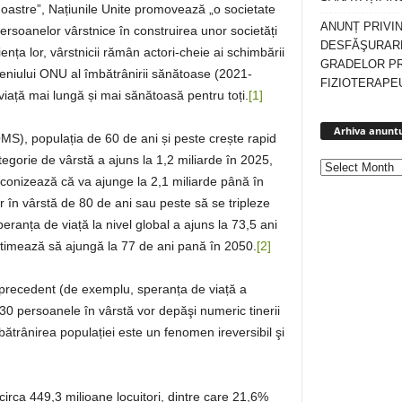
 noastre”, Națiunile Unite promovează „o societate
ANUNȚ PRIVI
persoanelor vârstnice în construirea unor societăți
DESFĂŞURARE
ența lor, vârstnicii rămân actori-cheie ai schimbării
GRADELOR P
eceniului ONU al îmbătrânirii sănătoase (2021-
FIZIOTERAPEU
 viață mai lungă și mai sănătoasă pentru toți.
[1]
Arhiva anuntu
OMS), populația de 60 de ani și peste crește rapid
egorie de vârstă a ajuns la 1,2 miliarde în 2025,
econizează că va ajunge la 2,1 miliarde până în
în vârstă de 80 de ani sau peste să se tripleze
ranța de viață la nivel global a ajuns la 73,5 ani
estimează să ajungă la 77 de ani pană în 2050.
[2]
 precedent (de exemplu, speranța de viață a
30 persoanele în vârstă vor depăşi numeric tinerii
mbătrânirea populației este un fenomen ireversibil şi
rca 449,3 milioane locuitori, dintre care 21,6%