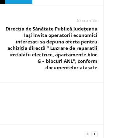
Next article
Direcția de Sănătate Publică Județeana
Iași invita operatorii economici
interesati sa depuna oferta pentru
achiziția directă ” Lucrare de reparatii
instalatii electrice, apartamente bloc
G – blocuri ANL”, conform
documentelor atasate