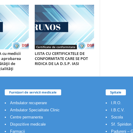
Certificate de conformitate
 cu medicii
LISTA CU CERTIFICATELE DE
au aprobarea
CONFORMITATE CARE SE POT
ătăţii de
RIDICA DE LA D.S.P. IASI
ialităţi
Furnizori de servicii medicale
Spitale
Ambulator recuperare
I.R.O.
Ambulator Specialitate Clinic
I.B.C.V.
Centre permanenta
Socola
Dispozitive medicale
Sf. Spiridon
Farmacii
Padureni – G