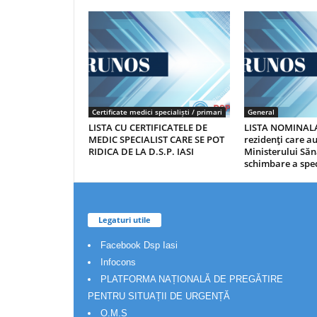
Certificate medici specialiști / primari
General
LISTA CU CERTIFICATELE DE
LISTA NOMINALA
MEDIC SPECIALIST CARE SE POT
rezidenţi care 
RIDICA DE LA D.S.P. IASI
Ministerului Săn
schimbare a spec
Legaturi utile
Facebook Dsp Iasi
Infocons
PLATFORMA NAȚIONALĂ DE PREGĂTIRE
PENTRU SITUAȚII DE URGENȚĂ
O.M.S