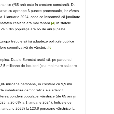
rstnice (³65 ani) este în creștere constantă. De
urcat cu aproape 3 puncte procentuale, iar vârsta
 la 1 ianuarie 2024, ceea ce înseamnă că jumătate
mătatea cealaltă era mai tânără.
[4]
În statele
te 24% din populație are 65 de ani și peste.
ropa trebuie să își adapteze politicile publice
ere semnificativă de vârstnici.
[5]
plex. Datele Eurostat arată că, pe parcursul
 2,5 milioane de locuitori (cea mai mare scădere
,06 milioane persoane, în creștere cu 9,9 mii
 de îmbătrânire demografică s-a adâncit,
rea ponderii populației vârstnice (de 65 ani şi
023 la 20,0% la 1 ianuarie 2024). Indicele de
1 ianuarie 2023) la 123,8 persoane vârstnice la