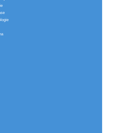
ie
ase
logie
na