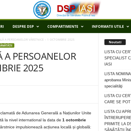
RI
DESPRE DSP
COMPARTIMENTE
INFORMATII UTILE
LĂ A PERSOANELOR VÂRSTNICE – 1 OCTOMBRIE 2025
Noutati
ĂNĂTĂȚII
LISTA CU CER
Ă A PERSOANELOR
SPECIALIST C
BRIE 2025
IASI
LISTA NOMINALA
aprobarea Minis
specialităţi
LISTA CU CE
CARE SE POT R
LISTA CU APR
oclamată de Adunarea Generală a Națiunilor Unite
ÎNTRERUPERE
tă la nivel international la data de
1 octombrie
PRIMITE LA D
ârstnice impulsionează acțiunea locală și globală:
SĂNĂTĂȚII ÎN