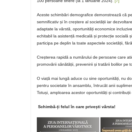
100 persoane tinere (la 1 ianuarie 2024).
[7]
Aceste schimbări demografice demonstrează că pe
semnificativ și în creștere al societății iar dezvolta
adaptate la vârstă, oportunități economice incluzive
echitabil la asistență medicală și protecție socială 
participa pe deplin la toate aspectele societății, făr
Creșterea rapidă a numărului de persoane care atin
promovării sănătății, prevenirii și tratării bolilor pe t
O viață mai lungă aduce cu sine oportunități, nu doar
pentru societate în ansamblu, întrucât anii suplimen
Totuși, amploarea acestor oportunități și contribuț
Schimbă-ți felul în care privești vârsta!