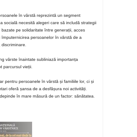
rsoanele în vârstă reprezintă un segment
rea socială necesită alegeri care să includă strategii
 bazate pe solidaritate între generații, acces
și împuternicirea persoanelor în vârstă de a
ă discriminare.
g vârste înaintate subliniază importanța
ot parcursul vieții.
 pentru persoanele în vârstă și familiile lor, ci și
tari oferă șansa de a desfășura noi activități.
ii depinde în mare măsură de un factor: sănătatea.