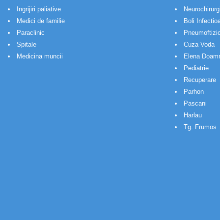
Ingrijiri paliative
Neurochirurg
Medici de familie
Boli Infectio
Paraclinic
Pneumoftizio
Spitale
Cuza Voda
Medicina muncii
Elena Doam
Pediatrie
Recuperare
Parhon
Pascani
Harlau
Tg. Frumos