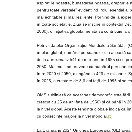
aspirațiile noastre, bunăstarea noastră, drepturile
pentru toate vârstele” evidențiind rolul esențial al 
mai echitabile și mai reziliente. Pornind de la experi
în toate societățile. Ziua se înscrie în contextul D
2030), o inițiativă globală menită să contribuie la o
Potrivit datelor Organizației Mondiale a Sănătății (
în plan global, numărul persoanelor din această cat
de la aproximativ 541 de milioane în 1995 și se pr
2050. Mai mult, se prevede ca numărul persoanelor 
între 2020 și 2050, ajungând la 426 de milioane. Spe
în 2025, o creștere de 8,6 ani față de 1995 și se 
OMS subliniază că acest salt demografic este fără
crescut cu 25 de ani față de 1950) şi că până în 20
la nivel global. Aceste tendințe globale indică că î
cu consecințe majore la nivel mondial.
[3]
La 1 ianuarie 2024 Uniunea Europeană (UE) avea ci