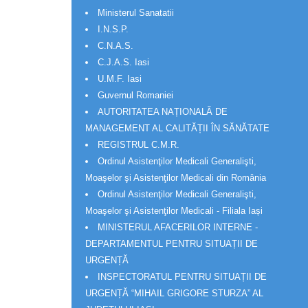
Ministerul Sanatatii
I.N.S.P.
C.N.A.S.
C.J.A.S. Iasi
U.M.F. Iasi
Guvernul Romaniei
AUTORITATEA NAȚIONALĂ DE
MANAGEMENT AL CALITĂȚII ÎN SĂNĂTATE
REGISTRUL C.M.R.
Ordinul Asistenţilor Medicali Generalişti,
Moaşelor şi Asistenţilor Medicali din România
Ordinul Asistenţilor Medicali Generalişti,
Moaşelor şi Asistenţilor Medicali - Filiala Iași
MINISTERUL AFACERILOR INTERNE -
DEPARTAMENTUL PENTRU SITUAȚII DE
URGENȚĂ
INSPECTORATUL PENTRU SITUAȚII DE
URGENȚĂ “MIHAIL GRIGORE STURZA” AL