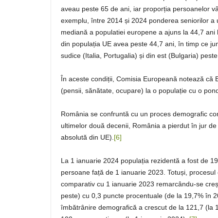
aveau peste 65 de ani, iar proporția persoanelor vâ
exemplu, între 2014 și 2024 ponderea seniorilor a 
mediană a populatiei europene a ajuns la 44,7 ani
din populația UE avea peste 44,7 ani, în timp ce ju
sudice (Italia, Portugalia) și din est (Bulgaria) pes
În aceste condiții, Comisia Europeană notează că Eu
(pensii, sănătate, ocupare) la o populație cu o pond
România se confruntă cu un proces demografic com
ultimelor două decenii, România a pierdut în jur de
absolută din UE).
[6]
La 1 ianuarie 2024 populația rezidentă a fost de 19
persoane față de 1 ianuarie 2023. Totuși, procesul
comparativ cu 1 ianuarie 2023 remarcându-se crește
peste) cu 0,3 puncte procentuale (de la 19,7% în 2
îmbătrânire demografică a crescut de la 121,7 (la 