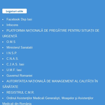
Legaturi utile
Facebook Dsp Iasi
Infocons
PLATFORMA NAȚIONALĂ DE PREGĂTIRE PENTRU SITUAȚII DE
URGENȚĂ
O.M.S
Ministerul Sanatatii
I.N.S.P.
C.N.A.S.
C.J.A.S. Iasi
U.M.F. Iasi
Guvernul Romaniei
AUTORITATEA NAȚIONALĂ DE MANAGEMENT AL CALITĂȚII ÎN
SĂNĂTATE
REGISTRUL C.M.R.
Ordinul Asistenţilor Medicali Generalişti, Moaşelor şi Asistenţilor
Medicali din România