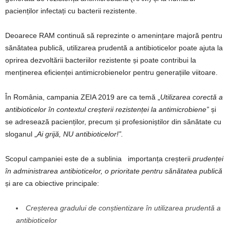
pacienților infectați cu bacterii rezistente.
Deoarece RAM continuă să reprezinte o amenințare majoră pentru
sănătatea publică, utilizarea prudentă a antibioticelor poate ajuta la
oprirea dezvoltării bacteriilor rezistente și poate contribui la
menținerea eficienței antimicrobienelor pentru generațiile viitoare.
În România, campania ZEIA 2019 are ca temă „
Utilizarea corectă a
antibioticelor în contextul creșterii rezistenței la antimicrobiene”
și
se adresează pacienților, precum și profesioniștilor din sănătate cu
sloganul „
Ai grijă, NU antibioticelor!”.
Scopul campaniei este de a sublinia importanța creșterii
prudenței
în administrarea antibioticelor, o prioritate pentru sănătatea publică
și are ca obiective principale:
Creșterea gradului de conștientizare în utilizarea prudentă a
antibioticelor