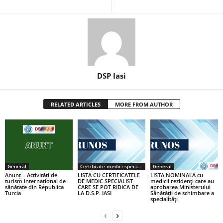
DSP Iasi
RELATED ARTICLES
MORE FROM AUTHOR
General
Certificate medici specialiști / primari
General
Anunț – Activități de
LISTA CU CERTIFICATELE
LISTA NOMINALA cu
turism internațional de
DE MEDIC SPECIALIST
medicii rezidenţi care au
sănătate din Republica
CARE SE POT RIDICA DE
aprobarea Ministerului
Turcia
LA D.S.P. IASI
Sănătăţii de schimbare a
specialităţi