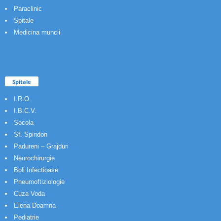
Paraclinic
Spitale
Medicina muncii
Spitale
I.R.O.
I.B.C.V.
Socola
Sf. Spiridon
Padureni – Grajduri
Neurochirurgie
Boli Infectioase
Pneumoftiziologie
Cuza Voda
Elena Doamna
Pediatrie