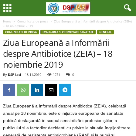
Home
Comunicate de presa
Ziua Europeană a Informării despre Antibiotice (ZEIA)
– 18 noiembrie 2019
COMUNICATE DE PRESA
EVALUAREA SI PROMOVARE SANATATE
GENERAL
Ziua Europeană a Informării
despre Antibiotice (ZEIA) – 18
noiembrie 2019
By
DSP Iasi
-
18.11.2019
1271
0
Ziua Europeană a Informării despre Antibiotice (ZEIA), celebrată
anual pe 18 noiembrie, este o inițiativă europeană de sănătate
publică desfașurată în scopul sensibilizării profesioniștilor, a
publicului și a factorilor decidenți cu privire la situația îngrijorătoare
generată de rezistența antimicrobiană (RAM) și la numărul