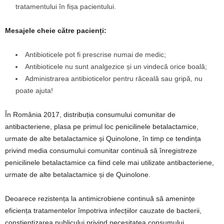
tratamentului în fișa pacientului.
Mesajele cheie către pacienți:
Antibioticele pot fi prescrise numai de medic;
Antibioticele nu sunt analgezice și un vindecă orice boală;
Administrarea antibioticelor pentru răceală sau gripă, nu
poate ajuta!
În România 2017, distribuția consumului comunitar de
antibacteriene, plasa pe primul loc penicilinele betalactamice,
urmate de alte betalactamice și Quinolone, în timp ce tendința
privind media consumului comunitar continuă să înregistreze
penicilinele betalactamice ca fiind cele mai utilizate antibacteriene,
urmate de alte betalactamice și de Quinolone.
Deoarece rezistența la antimicrobiene continuă să amenințe
eficiența tratamentelor împotriva infecțiilor cauzate de bacterii,
conștientizarea publicului privind necesitatea consumului