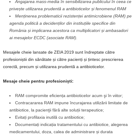
Angajarea mass-media în sensibilizarea publicului în ceea ce
privește utilizarea prudentă a antibioticelor și fenomenul RAM
Menținerea problematicii rezistenței antimicrobiene (RAM) pe
agenda politică a decidenților din instituțiile specifice din
România și implicarea acestora ca multiplicatori și ambasadori
ai mesajelor ECDC (asociate RAM).
Mesajele cheie lansate de ZEIA 2019 sunt îndreptate către
profesioniștii din sănătate și către pacienți și țintesc prescrierea
corectă, precum și utilizarea prudentă a antibioticelor.
Mesaje cheie pentru profesioniști:
RAM compromite eficiența antibioticelor acum şi în viitor;
Contracararea RAM impune încurajarea utilizării limitate de
antibiotice, la pacienţii fără alte soluții terapeutice;
Evitați profilaxia inutilă cu antibiotice;
Documentați indicația tratamentului cu antibiotice, alegerea
medicamentului, doza, calea de administrare și durata