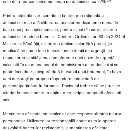
(3)
este de a reduce consumul uman de antibiotice cu 27%
.
Printre măsurile care contribuie la utilizarea rațională a
antibioticelor se află eliberarea acestor medicamente numai în
baza unei prescripții medicale, pentru situații în care utilizarea
antibioticelor aduce beneficii. Conform Ordinului nr. 63 din 2024 al
Ministrului Sănătății, eliberarea antibioticelor fără prescipție
medicală se poate face în cazul unor situații de urgență, cu
respectarea cantității maxime aferente unei doze de urgență,
calculată în acord cu modul de administrare al produsului și se
poate face doar o singură dată în cursul unui tratament, în baza
unei declarații pe proprie răspundere completată de
pacient/aparținător în farmacie. Pacientul trebuie să se prezinte
ulterior la medic pentru a obține o prescripție adaptată afecțiunii
sale.
Menținerea eficienței antibioticelor este responsabilitatea tuturor
persoanelor. Utilizarea lor responsabilă poate ajuta la oprirea
dezvoltării bacteriilor rezistente și la menținerea eficienței