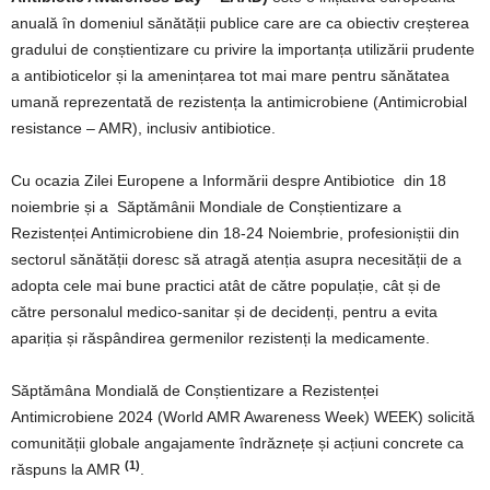
anuală în domeniul sănătății publice care are ca obiectiv creșterea
gradului de conștientizare cu privire la importanța utilizării prudente
a antibioticelor și la amenințarea tot mai mare pentru sănătatea
umană reprezentată de rezistența la antimicrobiene (Antimicrobial
resistance – AMR), inclusiv antibiotice.
Cu ocazia Zilei Europene a Informării despre Antibiotice din 18
noiembrie și a Săptămânii Mondiale de Conștientizare a
Rezistenței Antimicrobiene din 18-24 Noiembrie, profesioniștii din
sectorul sănătății doresc să atragă atenția asupra necesității de a
adopta cele mai bune practici atât de către populație, cât și de
către personalul medico-sanitar și de decidenți, pentru a evita
apariția și răspândirea germenilor rezistenți la medicamente.
Săptămâna Mondială de Conștientizare a Rezistenței
Antimicrobiene 2024 (World AMR Awareness Week) WEEK) solicită
comunității globale angajamente îndrăznețe și acțiuni concrete ca
(1)
răspuns la AMR
.