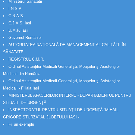
Ministerul Sanatatii
I.N.S.P.
C.N.A.S.
C.J.A.S. Iasi
U.M.F. Iasi
Guvernul Romaniei
AUTORITATEA NAȚIONALĂ DE MANAGEMENT AL CALITĂȚII ÎN
SĂNĂTATE
REGISTRUL C.M.R.
Ordinul Asistenţilor Medicali Generalişti, Moaşelor şi Asistenţilor
Medicali din România
Ordinul Asistenţilor Medicali Generalişti, Moaşelor şi Asistenţilor
Medicali - Filiala Iași
MINISTERUL AFACERILOR INTERNE - DEPARTAMENTUL PENTRU
SITUAȚII DE URGENȚĂ
INSPECTORATUL PENTRU SITUAȚII DE URGENȚĂ “MIHAIL
GRIGORE STURZA” AL JUDETULUI IAȘI -
Fii un exemplu