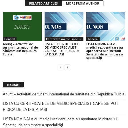
RELATED ARTICLES
MORE FROM AUTHOR
General
Certificate medici specialiști / primari
General
Anunț – Activități de
LISTA CU CERTIFICATELE
LISTA NOMINALA cu
turism internațional de
DE MEDIC SPECIALIST
medicii rezidenţi care au
sănătate din Republica
CARE SE POT RIDICA DE
aprobarea Ministerului
Turcia
LA D.S.P. IASI
Sănătăţii de schimbare a
specialităţi
Noutati
Anunț – Activități de turism internațional de sănătate din Republica Turcia
LISTA CU CERTIFICATELE DE MEDIC SPECIALIST CARE SE POT
RIDICA DE LA D.S.P. IASI
LISTA NOMINALA cu medicii rezidenţi care au aprobarea Ministerului
Sănătăţii de schimbare a specialităţi