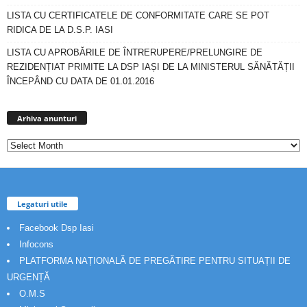
LISTA CU CERTIFICATELE DE CONFORMITATE CARE SE POT
RIDICA DE LA D.S.P. IASI
LISTA CU APROBĂRILE DE ÎNTRERUPERE/PRELUNGIRE DE
REZIDENȚIAT PRIMITE LA DSP IAȘI DE LA MINISTERUL SĂNĂTĂȚII
ÎNCEPÂND CU DATA DE 01.01.2016
Arhiva
anunturi
Arhiva anunturi
Legaturi utile
Facebook Dsp Iasi
Infocons
PLATFORMA NAȚIONALĂ DE PREGĂTIRE PENTRU SITUAȚII DE
URGENȚĂ
O.M.S