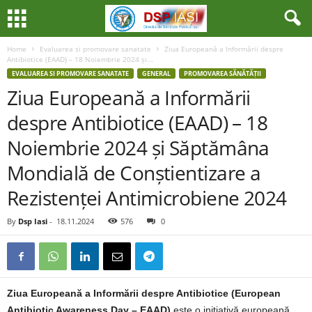
Home
Evaluarea si promovare sanatate
Ziua Europeană a Informării despre
Antibiotice (EAAD) – 18 Noiembrie 2024 și...
EVALUAREA SI PROMOVARE SANATATE
GENERAL
PROMOVAREA SĂNĂTĂȚII
Ziua Europeană a Informării
despre Antibiotice (EAAD) – 18
Noiembrie 2024 și Săptămâna
Mondială de Conștientizare a
Rezistenței Antimicrobiene 2024
By
Dsp Iasi
-
18.11.2024
576
0
Ziua Europeană a Informării despre Antibiotice (
European
Antibiotic Awareness Day –
EAAD)
este o inițiativă europeană