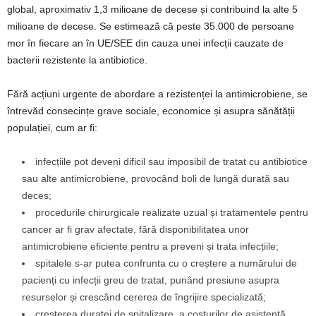
global, aproximativ 1,3 milioane de decese și contribuind la alte 5
milioane de decese. Se estimează că peste 35.000 de persoane
mor în fiecare an în UE/SEE din cauza unei infecții cauzate de
bacterii rezistente la antibiotice.
Fără acțiuni urgente de abordare a rezistenței la antimicrobiene, se
întrevăd consecințe grave sociale, economice și asupra sănătății
populației, cum ar fi:
infecțiile pot deveni dificil sau imposibil de tratat cu antibiotice
sau alte antimicrobiene, provocând boli de lungă durată sau
deces;
procedurile chirurgicale realizate uzual și tratamentele pentru
cancer ar fi grav afectate, fără disponibilitatea unor
antimicrobiene eficiente pentru a preveni și trata infecțiile;
spitalele s-ar putea confrunta cu o creștere a numărului de
pacienți cu infecții greu de tratat, punând presiune asupra
resurselor și crescând cererea de îngrijire specializată;
creșterea duratei de spitalizare, a costurilor de asistență