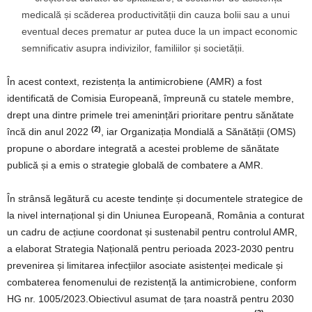
medicală și scăderea productivității din cauza bolii sau a unui
eventual deces prematur ar putea duce la un impact economic
semnificativ asupra indivizilor, familiilor și societății.
În acest context, rezistența la antimicrobiene (AMR) a fost
identificată de Comisia Europeană, împreună cu statele membre,
drept una dintre primele trei amenințări prioritare pentru sănătate
(2)
încă din anul 2022
, iar Organizația Mondială a Sănătății (OMS)
propune o abordare integrată a acestei probleme de sănătate
publică și a emis o strategie globală de combatere a AMR.
În strânsă legătură cu aceste tendințe și documentele strategice de
la nivel internațional și din Uniunea Europeană, România a conturat
un cadru de acțiune coordonat și sustenabil pentru controlul AMR,
a elaborat Strategia Națională pentru perioada 2023-2030 pentru
prevenirea și limitarea infecțiilor asociate asistenței medicale și
combaterea fenomenului de rezistență la antimicrobiene, conform
HG nr. 1005/2023.Obiectivul asumat de țara noastră pentru 2030