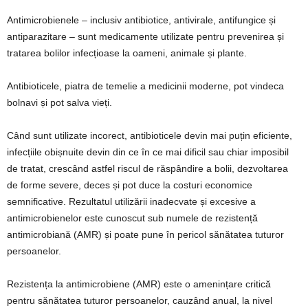
Antimicrobienele – inclusiv antibiotice, antivirale, antifungice și
antiparazitare – sunt medicamente utilizate pentru prevenirea și
tratarea bolilor infecțioase la oameni, animale și plante.
Antibioticele, piatra de temelie a medicinii moderne, pot vindeca
bolnavi și pot salva vieți.
Când sunt utilizate incorect, antibioticele devin mai puțin eficiente,
infecțiile obișnuite devin din ce în ce mai dificil sau chiar imposibil
de tratat, crescând astfel riscul de răspândire a bolii, dezvoltarea
de forme severe, deces și pot duce la costuri economice
semnificative. Rezultatul utilizării inadecvate și excesive a
antimicrobienelor este cunoscut sub numele de rezistență
antimicrobiană (AMR) și poate pune în pericol sănătatea tuturor
persoanelor.
Rezistența la antimicrobiene (AMR) este o amenințare critică
pentru sănătatea tuturor persoanelor, cauzând anual, la nivel