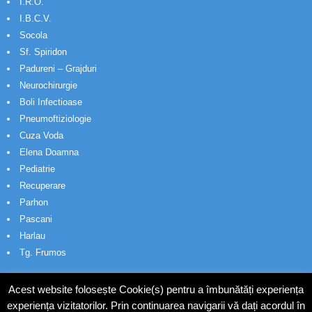
I.R.O.
I.B.C.V.
Socola
Sf. Spiridon
Padureni – Grajduri
Neurochirurgie
Boli Infectioase
Pneumoftiziologie
Cuza Voda
Elena Doamna
Pediatrie
Recuperare
Parhon
Pascani
Harlau
Tg. Frumos
Acest website folosește Cookie(s) pentru a îmbunătăți experiența
experiența vizitatorilor. Prin continuarea navigarii vă dați acordul în