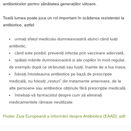
antibioticelor pentru sănătatea generațiilor viitoare.
Toată lumea poate juca un rol important în scăderea rezistenței la
antibiotice, astfel:
urmați sfatul medicului dumneavoastră atunci când luați
antibiotic;
când este posibil, preveniți infecția prin vaccinare adecvată;
spălați mâinile dumneavoastră și ale copiilor în mod regulat,
de exemplu după ce strănutați sau tușiți, înainte de a lua masa;
folosiți întotdeauna antibiotice pe bază de prescripție
medicală, nu folosiți „resturi” din tratamente anterioare, de la
alte persoane sau antibiotice obținute fără prescripție medicală;
întrebați-vă farmacistul despre cum să eliminați
medicamentele rămase neutilizate.
Poster Ziua Europeană a Informării despre Antibiotice (EAAD) .pdf