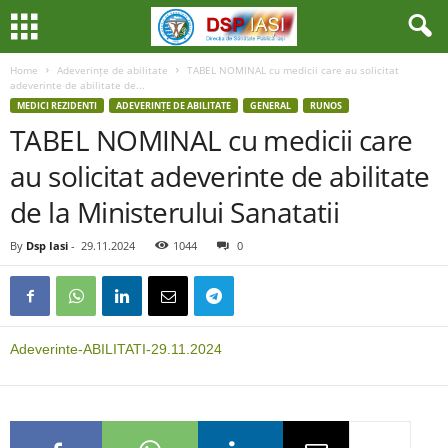
Home
Adeverințe de abilitate
TABEL NOMINAL cu medicii care au solicitat
adeverinte de abilitate de...
MEDICI REZIDENTI
ADEVERINȚE DE ABILITATE
GENERAL
RUNOS
TABEL NOMINAL cu medicii care
au solicitat adeverinte de abilitate
de la Ministerului Sanatatii
By
Dsp Iasi
-
29.11.2024
1044
0
Adeverinte-ABILITATI-29.11.2024