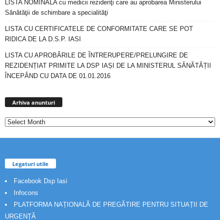
LISTA NOMINALA cu medicii rezidenţi care au aprobarea Ministerului
Sănătăţii de schimbare a specialităţi
LISTA CU CERTIFICATELE DE CONFORMITATE CARE SE POT
RIDICA DE LA D.S.P. IASI
LISTA CU APROBĂRILE DE ÎNTRERUPERE/PRELUNGIRE DE
REZIDENȚIAT PRIMITE LA DSP IAȘI DE LA MINISTERUL SĂNĂTĂȚII
ÎNCEPÂND CU DATA DE 01.01.2016
Arhiva
anunturi
Arhiva anunturi
Legaturi utile
Facebook Dsp Iasi
Infocons
PLATFORMA NAȚIONALĂ DE PREGĂTIRE PENTRU SITUAȚII DE
URGENȚĂ