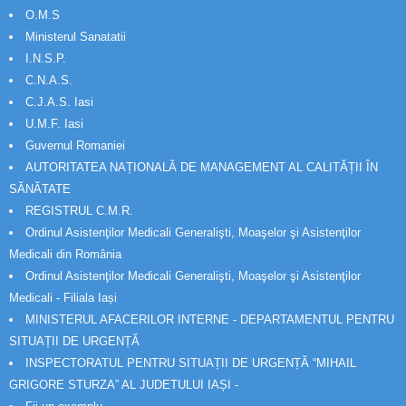
O.M.S
Ministerul Sanatatii
I.N.S.P.
C.N.A.S.
C.J.A.S. Iasi
U.M.F. Iasi
Guvernul Romaniei
AUTORITATEA NAȚIONALĂ DE MANAGEMENT AL CALITĂȚII ÎN
SĂNĂTATE
REGISTRUL C.M.R.
Ordinul Asistenţilor Medicali Generalişti, Moaşelor şi Asistenţilor
Medicali din România
Ordinul Asistenţilor Medicali Generalişti, Moaşelor şi Asistenţilor
Medicali - Filiala Iași
MINISTERUL AFACERILOR INTERNE - DEPARTAMENTUL PENTRU
SITUAȚII DE URGENȚĂ
INSPECTORATUL PENTRU SITUAȚII DE URGENȚĂ “MIHAIL
GRIGORE STURZA” AL JUDETULUI IAȘI -