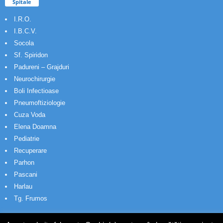
Spitale
I.R.O.
I.B.C.V.
Socola
Sf. Spiridon
Padureni – Grajduri
Neurochirurgie
Boli Infectioase
Pneumoftiziologie
Cuza Voda
Elena Doamna
Pediatrie
Recuperare
Parhon
Pascani
Harlau
Tg. Frumos