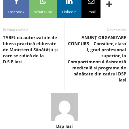
Facebook
WhatsApp
Linkedin
Email
Previous article
Next article
TABEL cu autorizatiile de
ANUNŢ ORGANIZARE
libera practică eliberate
CONCURS – Consilier, clasa
de Ministerul Sănătății și
I, grad profesional
care se ridică de la
superior, la
D.S.P.Iași
Compartimentul Asistență
medicală și programe de
sănătate din cadrul DSP
Iași
Dsp Iasi