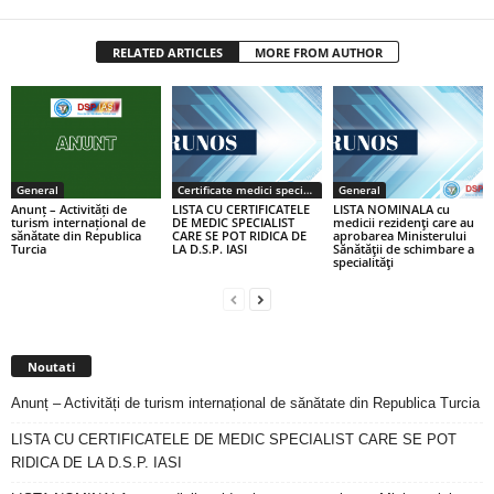
RELATED ARTICLES
MORE FROM AUTHOR
General
Certificate medici specialiști / primari
General
Anunț – Activități de
LISTA CU CERTIFICATELE
LISTA NOMINALA cu
turism internațional de
DE MEDIC SPECIALIST
medicii rezidenţi care au
sănătate din Republica
CARE SE POT RIDICA DE
aprobarea Ministerului
Turcia
LA D.S.P. IASI
Sănătăţii de schimbare a
specialităţi
Noutati
Anunț – Activități de turism internațional de sănătate din Republica Turcia
LISTA CU CERTIFICATELE DE MEDIC SPECIALIST CARE SE POT
RIDICA DE LA D.S.P. IASI