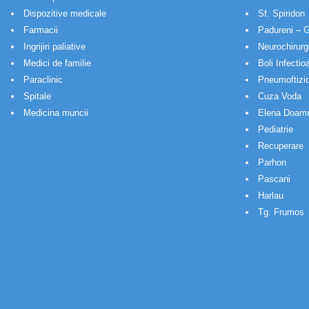
Dispozitive medicale
Sf. Spiridon
Farmacii
Padureni – G
Ingrijiri paliative
Neurochirurg
Medici de familie
Boli Infectio
Paraclinic
Pneumoftizio
Spitale
Cuza Voda
Medicina muncii
Elena Doam
Pediatrie
Recuperare
Parhon
Pascani
Harlau
Tg. Frumos