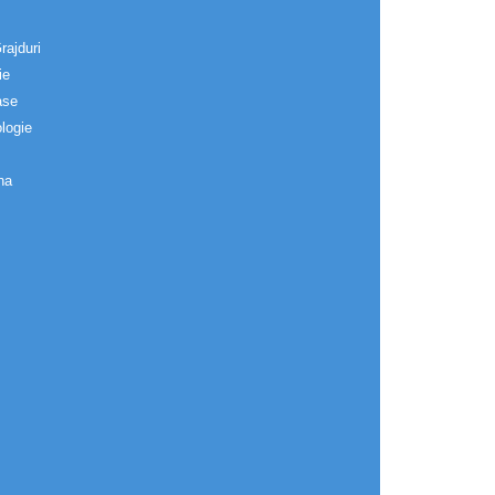
rajduri
ie
ase
logie
na