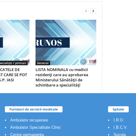
ecialiști / primari
General
ICATELE DE
LISTA NOMINALA cu medicii
T CARE SE POT
rezidenţi care au aprobarea
.P. IASI
Ministerului Sănătăţii de
schimbare a specialităţi
Furnizori de servicii medicale
Spitale
Ambulator recuperare
I.R.O.
Ambulator Specialitate Clinic
I.B.C.V.
Centre permanenta
Socola