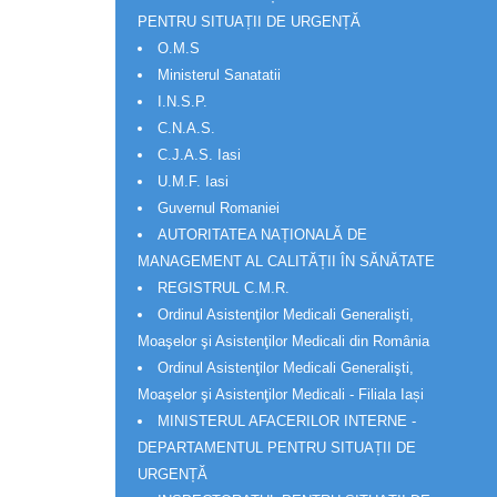
PENTRU SITUAȚII DE URGENȚĂ
O.M.S
Ministerul Sanatatii
I.N.S.P.
C.N.A.S.
C.J.A.S. Iasi
U.M.F. Iasi
Guvernul Romaniei
AUTORITATEA NAȚIONALĂ DE
MANAGEMENT AL CALITĂȚII ÎN SĂNĂTATE
REGISTRUL C.M.R.
Ordinul Asistenţilor Medicali Generalişti,
Moaşelor şi Asistenţilor Medicali din România
Ordinul Asistenţilor Medicali Generalişti,
Moaşelor şi Asistenţilor Medicali - Filiala Iași
MINISTERUL AFACERILOR INTERNE -
DEPARTAMENTUL PENTRU SITUAȚII DE
URGENȚĂ