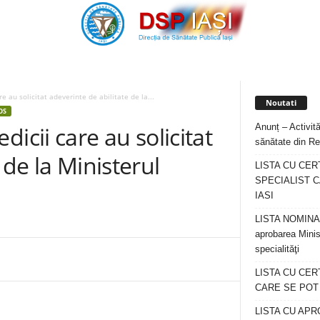
au solicitat adeverinte de abilitate de la...
Noutati
OS
Anunț – Activită
cii care au solicitat
sănătate din Re
 de la Ministerul
LISTA CU CER
SPECIALIST C
IASI
LISTA NOMINALA
aprobarea Minis
specialităţi
LISTA CU CE
CARE SE POT R
LISTA CU APR