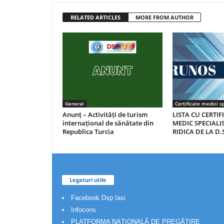
RELATED ARTICLES
MORE FROM AUTHOR
General
Certificate medici sp
Anunț – Activități de turism
LISTA CU CERTIF
internațional de sănătate din
MEDIC SPECIALIS
Republica Turcia
RIDICA DE LA D.S
Legaturi utile
Facebook Dsp Iasi
Infocons
PLATFORMA NAȚIONALĂ DE PREGĂTIRE