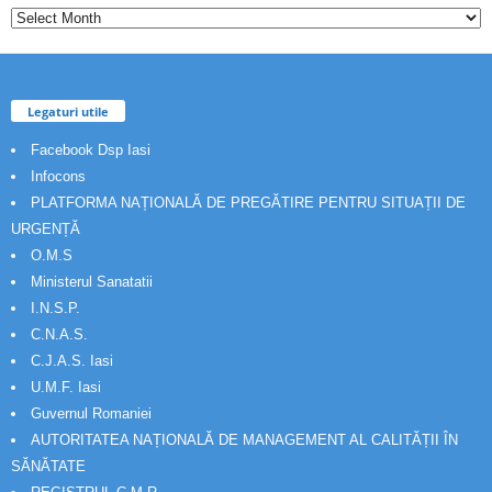
Legaturi utile
Facebook Dsp Iasi
Infocons
PLATFORMA NAȚIONALĂ DE PREGĂTIRE PENTRU SITUAȚII DE
URGENȚĂ
O.M.S
Ministerul Sanatatii
I.N.S.P.
C.N.A.S.
C.J.A.S. Iasi
U.M.F. Iasi
Guvernul Romaniei
AUTORITATEA NAȚIONALĂ DE MANAGEMENT AL CALITĂȚII ÎN
SĂNĂTATE