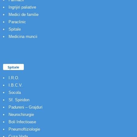
Ingrijiri paliative
Medici de familie
Paraclinic
Spitale
Medicina muncii
Spitale
I.R.O.
I.B.C.V.
Socola
Sf. Spiridon
Padureni – Grajduri
Neurochirurgie
Boli Infectioase
Pneumoftiziologie
Cuza Voda