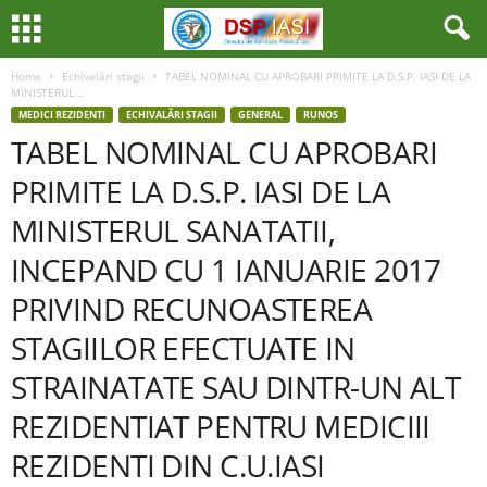
Home
Echivalări stagii
TABEL NOMINAL CU APROBARI PRIMITE LA D.S.P. IASI DE LA
MINISTERUL...
MEDICI REZIDENTI
ECHIVALĂRI STAGII
GENERAL
RUNOS
TABEL NOMINAL CU APROBARI
PRIMITE LA D.S.P. IASI DE LA
MINISTERUL SANATATII,
INCEPAND CU 1 IANUARIE 2017
PRIVIND RECUNOASTEREA
STAGIILOR EFECTUATE IN
STRAINATATE SAU DINTR-UN ALT
REZIDENTIAT PENTRU MEDICIII
REZIDENTI DIN C.U.IASI