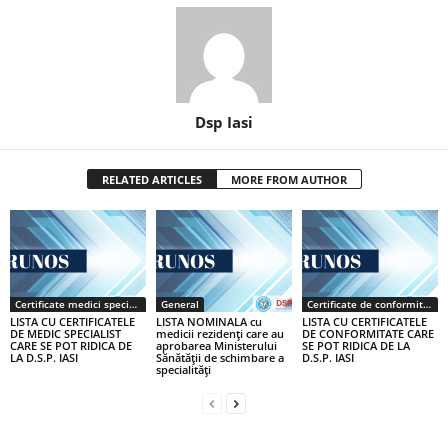
Dsp Iasi
RELATED ARTICLES
MORE FROM AUTHOR
Certificate medici specialiști / primari
General
Certificate de conformitate
LISTA CU CERTIFICATELE
LISTA NOMINALA cu
LISTA CU CERTIFICATELE
DE MEDIC SPECIALIST
medicii rezidenţi care au
DE CONFORMITATE CARE
CARE SE POT RIDICA DE
aprobarea Ministerului
SE POT RIDICA DE LA
LA D.S.P. IASI
Sănătăţii de schimbare a
D.S.P. IASI
specialităţi