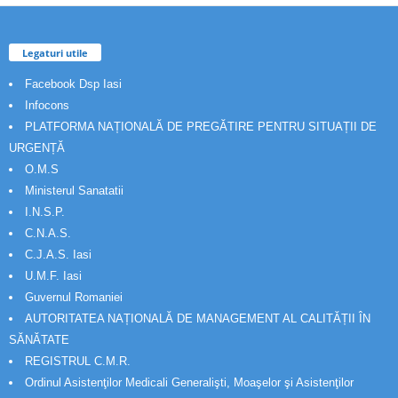
Legaturi utile
Facebook Dsp Iasi
Infocons
PLATFORMA NAȚIONALĂ DE PREGĂTIRE PENTRU SITUAȚII DE
URGENȚĂ
O.M.S
Ministerul Sanatatii
I.N.S.P.
C.N.A.S.
C.J.A.S. Iasi
U.M.F. Iasi
Guvernul Romaniei
AUTORITATEA NAȚIONALĂ DE MANAGEMENT AL CALITĂȚII ÎN
SĂNĂTATE
REGISTRUL C.M.R.
Ordinul Asistenţilor Medicali Generalişti, Moaşelor şi Asistenţilor