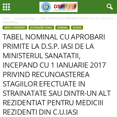
Home
Echivalări stagii
TABEL NOMINAL CU APROBARI PRIMITE LA D.S.P. IASI DE LA
MINISTERUL...
MEDICI REZIDENTI
ECHIVALĂRI STAGII
GENERAL
RUNOS
TABEL NOMINAL CU APROBARI
PRIMITE LA D.S.P. IASI DE LA
MINISTERUL SANATATII,
INCEPAND CU 1 IANUARIE 2017
PRIVIND RECUNOASTEREA
STAGIILOR EFECTUATE IN
STRAINATATE SAU DINTR-UN ALT
REZIDENTIAT PENTRU MEDICIII
REZIDENTI DIN C.U.IASI