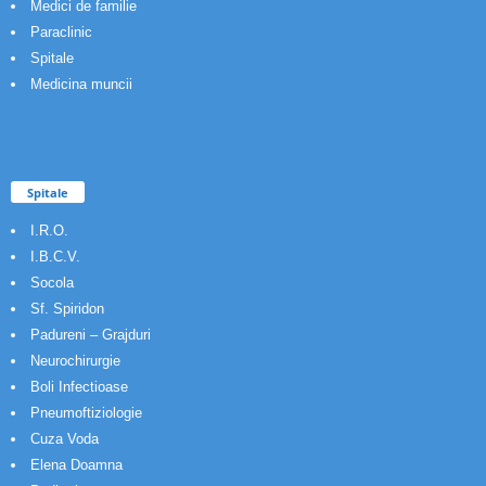
Medici de familie
Paraclinic
Spitale
Medicina muncii
Spitale
I.R.O.
I.B.C.V.
Socola
Sf. Spiridon
Padureni – Grajduri
Neurochirurgie
Boli Infectioase
Pneumoftiziologie
Cuza Voda
Elena Doamna