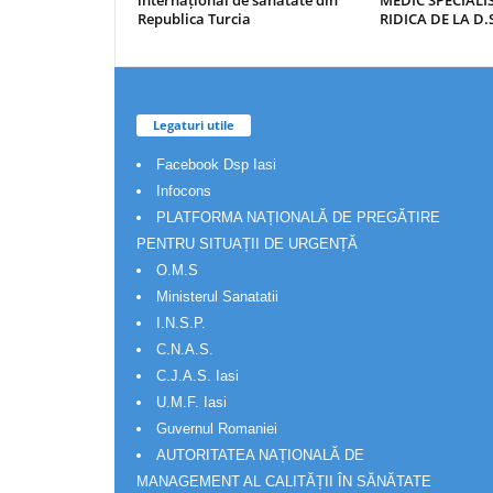
internațional de sănătate din
MEDIC SPECIALIS
Republica Turcia
RIDICA DE LA D.S
Legaturi utile
Facebook Dsp Iasi
Infocons
PLATFORMA NAȚIONALĂ DE PREGĂTIRE
PENTRU SITUAȚII DE URGENȚĂ
O.M.S
Ministerul Sanatatii
I.N.S.P.
C.N.A.S.
C.J.A.S. Iasi
U.M.F. Iasi
Guvernul Romaniei
AUTORITATEA NAȚIONALĂ DE
MANAGEMENT AL CALITĂȚII ÎN SĂNĂTATE