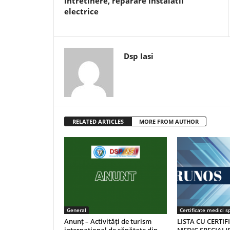
intretinere, reparare instalatii
electrice
Dsp Iasi
RELATED ARTICLES
MORE FROM AUTHOR
General
Certificate medici sp
Anunț – Activități de turism
LISTA CU CERTIF