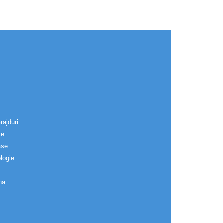
rajduri
ie
ase
logie
na