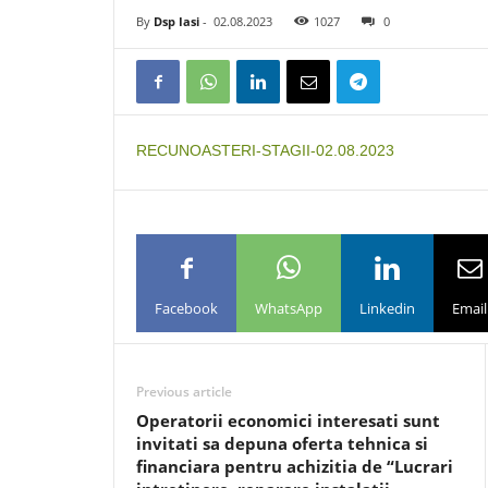
By
Dsp Iasi
-
02.08.2023
1027
0
RECUNOASTERI-STAGII-02.08.2023
Facebook
WhatsApp
Linkedin
Email
Previous article
Operatorii economici interesati sunt
invitati sa depuna oferta tehnica si
financiara pentru achizitia de “Lucrari