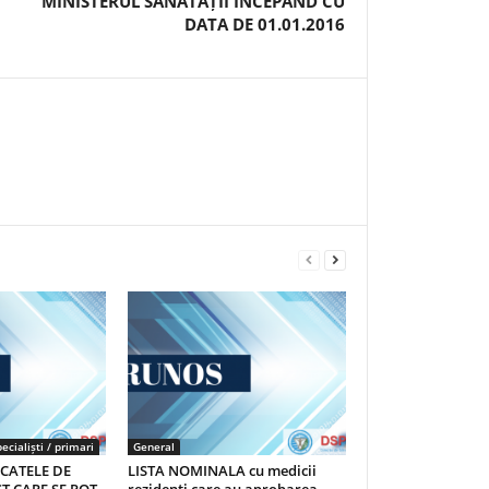
MINISTERUL SĂNĂTĂȚII ÎNCEPÂND CU
DATA DE 01.01.2016
ecialiști / primari
General
ICATELE DE
LISTA NOMINALA cu medicii