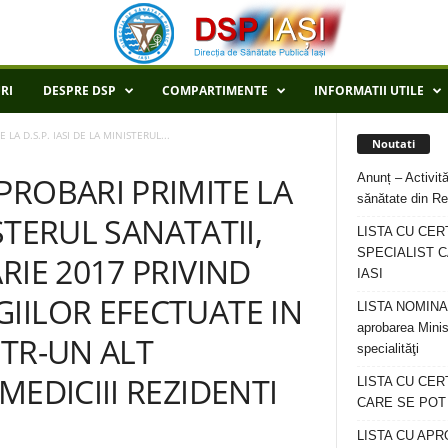
RI
DESPRE DSP
COMPARTIMENTE
INFORMATII UTILE
A D.S.P. IASI DE LA MINISTERUL...
Noutati
Anunț – Activită
PROBARI PRIMITE LA
sănătate din Re
ISTERUL SANATATII,
LISTA CU CER
SPECIALIST C
RIE 2017 PRIVIND
IASI
IILOR EFECTUATE IN
LISTA NOMINALA
aprobarea Minis
NTR-UN ALT
specialităţi
MEDICIII REZIDENTI
LISTA CU CE
CARE SE POT R
LISTA CU APR