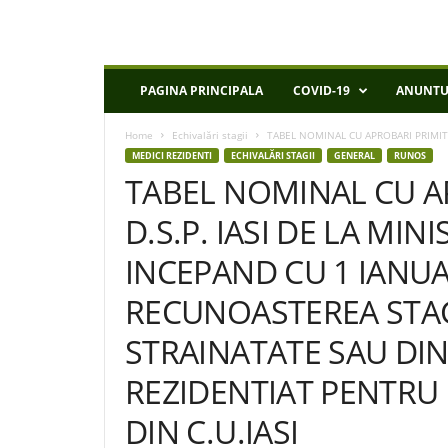
D
PAGINA PRINCIPALA
COVID-19
ANUNTU
S
P
Home
Echivalări stagii
TABEL NOMINAL CU APROBARI PRIMITE L
I
MEDICI REZIDENTI
ECHIVALĂRI STAGII
GENERAL
RUNOS
a
TABEL NOMINAL CU A
s
i
D.S.P. IASI DE LA MIN
INCEPAND CU 1 IANUA
RECUNOASTEREA STAG
STRAINATATE SAU DI
REZIDENTIAT PENTRU 
DIN C.U.IASI