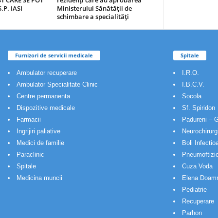
T CARE SE POT
rezidenţi care au aprobarea
.P. IASI
Ministerului Sănătăţii de
schimbare a specialităţi
Furnizori de servicii medicale
Spitale
Ambulator recuperare
I.R.O.
Ambulator Specialitate Clinic
I.B.C.V.
Centre permanenta
Socola
Dispozitive medicale
Sf. Spiridon
Farmacii
Padureni – G
Ingrijiri paliative
Neurochirurg
Medici de familie
Boli Infectio
Paraclinic
Pneumoftizio
Spitale
Cuza Voda
Medicina muncii
Elena Doam
Pediatrie
Recuperare
Parhon