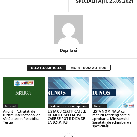
SPECIALITĂȚII, 25.05.2021
Dsp Iasi
RELATED ARTICLES
MORE FROM AUTHOR
General
Certificate medici specialiști / primari
General
Anunț – Activități de
LISTA CU CERTIFICATELE
LISTA NOMINALA cu
turism internațional de
DE MEDIC SPECIALIST
medicii rezidenţi care au
sănătate din Republica
CARE SE POT RIDICA DE
aprobarea Ministerului
Turcia
LA D.S.P. IASI
Sănătăţii de schimbare a
specialităţi