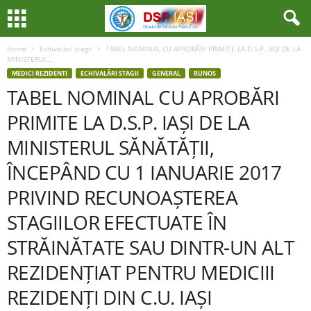
Home
Echivalări stagii
TABEL NOMINAL CU APROBĂRI PRIMITE LA D.S.P. IAȘI DE LA
MINISTERUL...
MEDICI REZIDENTI
ECHIVALĂRI STAGII
GENERAL
RUNOS
TABEL NOMINAL CU APROBĂRI
PRIMITE LA D.S.P. IAȘI DE LA
MINISTERUL SĂNĂTĂȚII,
ÎNCEPÂND CU 1 IANUARIE 2017
PRIVIND RECUNOAȘTEREA
STAGIILOR EFECTUATE ÎN
STRĂINĂTATE SAU DINTR-UN ALT
REZIDENȚIAT PENTRU MEDICIII
REZIDENȚI DIN C.U. IAȘI