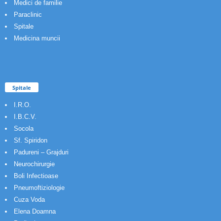
Medici de familie
Paraclinic
Spitale
Medicina muncii
Spitale
I.R.O.
I.B.C.V.
Socola
Sf. Spiridon
Padureni – Grajduri
Neurochirurgie
Boli Infectioase
Pneumoftiziologie
Cuza Voda
Elena Doamna