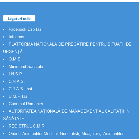
Legaturi utile
Facebook Dsp Iasi
Infocons
PLATFORMA NAȚIONALĂ DE PREGĂTIRE PENTRU SITUAȚII DE
URGENȚĂ
O.M.S
Ministerul Sanatatii
I.N.S.P.
C.N.A.S.
C.J.A.S. Iasi
U.M.F. Iasi
Guvernul Romaniei
AUTORITATEA NAȚIONALĂ DE MANAGEMENT AL CALITĂȚII ÎN
SĂNĂTATE
REGISTRUL C.M.R.
Ordinul Asistenţilor Medicali Generalişti, Moaşelor şi Asistenţilor