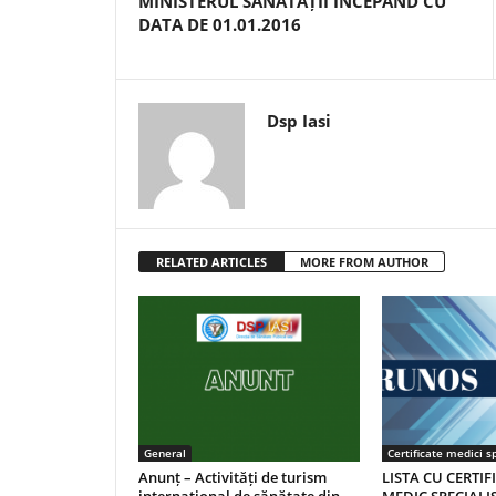
MINISTERUL SĂNĂTĂȚII ÎNCEPÂND CU
DATA DE 01.01.2016
Dsp Iasi
RELATED ARTICLES
MORE FROM AUTHOR
General
Certificate medici sp
Anunț – Activități de turism
LISTA CU CERTIF