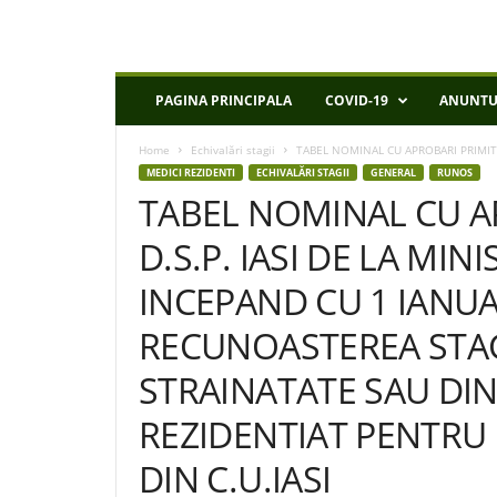
D
PAGINA PRINCIPALA
COVID-19
ANUNTU
S
P
Home
Echivalări stagii
TABEL NOMINAL CU APROBARI PRIMITE L
I
MEDICI REZIDENTI
ECHIVALĂRI STAGII
GENERAL
RUNOS
a
TABEL NOMINAL CU A
s
i
D.S.P. IASI DE LA MIN
INCEPAND CU 1 IANUA
RECUNOASTEREA STAG
STRAINATATE SAU DI
REZIDENTIAT PENTRU 
DIN C.U.IASI