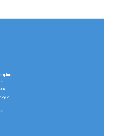
rajduri
ie
ase
logie
na