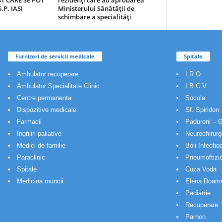
T CARE SE POT
rezidenţi care au aprobarea
.P. IASI
Ministerului Sănătăţii de
schimbare a specialităţi
Furnizori de servicii medicale
Spitale
Ambulator recuperare
I.R.O.
Ambulator Specialitate Clinic
I.B.C.V.
Centre permanenta
Socola
Dispozitive medicale
Sf. Spiridon
Farmacii
Padureni – G
Ingrijiri paliative
Neurochirurg
Medici de familie
Boli Infectio
Paraclinic
Pneumoftizio
Spitale
Cuza Voda
Medicina muncii
Elena Doam
Pediatrie
Recuperare
Parhon