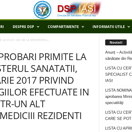
RI
DESPRE DSP
COMPARTIMENTE
INFORMATII UTILE
A D.S.P. IASI DE LA MINISTERUL...
Noutati
Anunț – Activită
PROBARI PRIMITE LA
sănătate din Re
ISTERUL SANATATII,
LISTA CU CER
SPECIALIST C
RIE 2017 PRIVIND
IASI
IILOR EFECTUATE IN
LISTA NOMINALA
aprobarea Minis
NTR-UN ALT
specialităţi
MEDICIII REZIDENTI
LISTA CU CE
CARE SE POT R
LISTA CU APR