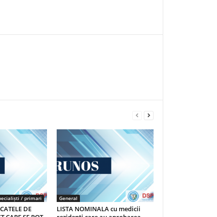
ecialiști / primari
General
ICATELE DE
LISTA NOMINALA cu medicii