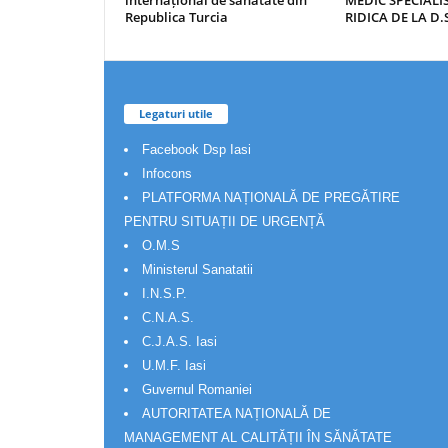
internațional de sănătate din
MEDIC SPECIALIS
Republica Turcia
RIDICA DE LA D.S
Legaturi utile
Facebook Dsp Iasi
Infocons
PLATFORMA NAȚIONALĂ DE PREGĂTIRE
PENTRU SITUAȚII DE URGENȚĂ
O.M.S
Ministerul Sanatatii
I.N.S.P.
C.N.A.S.
C.J.A.S. Iasi
U.M.F. Iasi
Guvernul Romaniei
AUTORITATEA NAȚIONALĂ DE
MANAGEMENT AL CALITĂȚII ÎN SĂNĂTATE