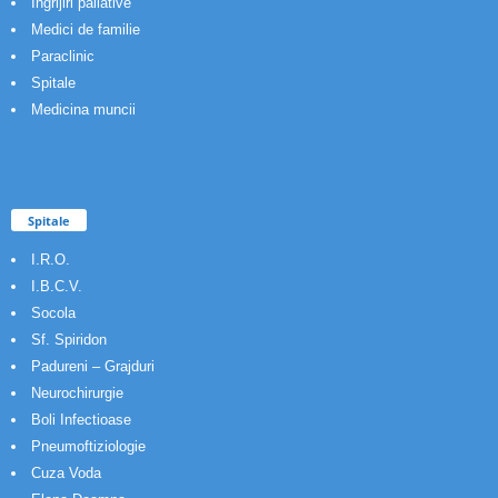
Ingrijiri paliative
Medici de familie
Paraclinic
Spitale
Medicina muncii
Spitale
I.R.O.
I.B.C.V.
Socola
Sf. Spiridon
Padureni – Grajduri
Neurochirurgie
Boli Infectioase
Pneumoftiziologie
Cuza Voda