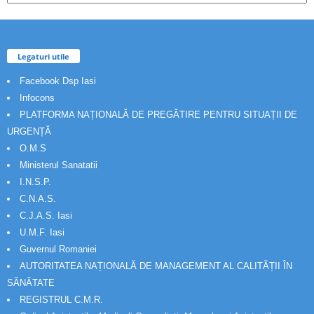
Legaturi utile
Facebook Dsp Iasi
Infocons
PLATFORMA NAȚIONALĂ DE PREGĂTIRE PENTRU SITUAȚII DE
URGENȚĂ
O.M.S
Ministerul Sanatatii
I.N.S.P.
C.N.A.S.
C.J.A.S. Iasi
U.M.F. Iasi
Guvernul Romaniei
AUTORITATEA NAȚIONALĂ DE MANAGEMENT AL CALITĂȚII ÎN
SĂNĂTATE
REGISTRUL C.M.R.