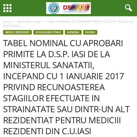
Home
Echivalări stagii
TABEL NOMINAL CU APROBARI PRIMITE LA D.S.P. IASI DE LA
MINISTERUL...
MEDICI REZIDENTI
ECHIVALĂRI STAGII
GENERAL
RUNOS
TABEL NOMINAL CU APROBARI
PRIMITE LA D.S.P. IASI DE LA
MINISTERUL SANATATII,
INCEPAND CU 1 IANUARIE 2017
PRIVIND RECUNOASTEREA
STAGIILOR EFECTUATE IN
STRAINATATE SAU DINTR-UN ALT
REZIDENTIAT PENTRU MEDICIII
REZIDENTI DIN C.U.IASI