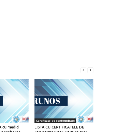
Certificate de conformitate
 cu medicii
LISTA CU CERTIFICATELE DE