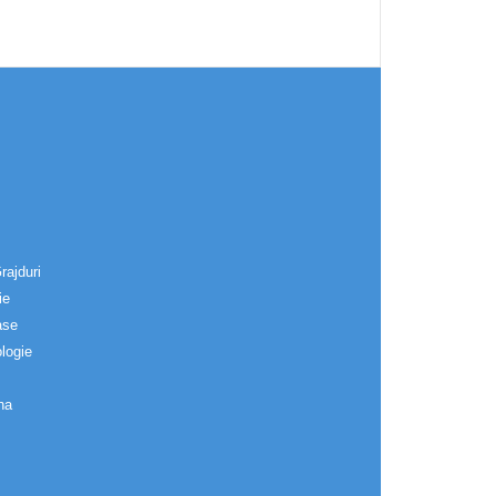
rajduri
ie
ase
logie
na