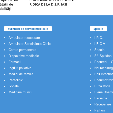
au aprobarea
CONFORMITATE CARE SE POT
ătăţii de
RIDICA DE LA D.S.P. IASI
ialităţi
Furnizori de servicii medicale
Spitale
Ambulator recuperare
I.R.O.
Ambulator Specialitate Clinic
I.B.C.V.
Centre permanenta
Socola
Dispozitive medicale
Sf. Spiridon
Farmacii
Padureni – G
Ingrijiri paliative
Neurochirurg
Medici de familie
Boli Infectio
Paraclinic
Pneumoftizio
Spitale
Cuza Voda
Medicina muncii
Elena Doam
Pediatrie
Recuperare
Parhon