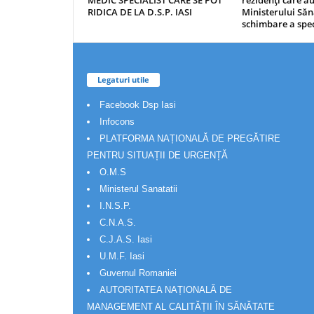
MEDIC SPECIALIST CARE SE POT
rezidenţi care 
RIDICA DE LA D.S.P. IASI
Ministerului Săn
schimbare a spec
Legaturi utile
Facebook Dsp Iasi
Infocons
PLATFORMA NAȚIONALĂ DE PREGĂTIRE
PENTRU SITUAȚII DE URGENȚĂ
O.M.S
Ministerul Sanatatii
I.N.S.P.
C.N.A.S.
C.J.A.S. Iasi
U.M.F. Iasi
Guvernul Romaniei
AUTORITATEA NAȚIONALĂ DE
MANAGEMENT AL CALITĂȚII ÎN SĂNĂTATE