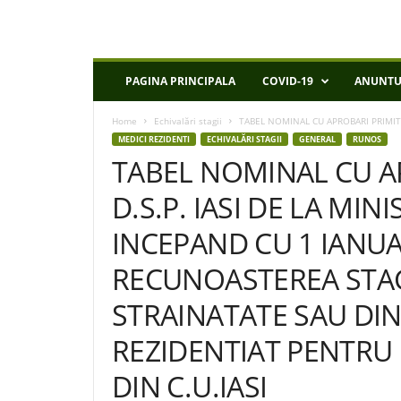
D
PAGINA PRINCIPALA
COVID-19
ANUNTU
S
P
Home
Echivalări stagii
TABEL NOMINAL CU APROBARI PRIMITE L
I
MEDICI REZIDENTI
ECHIVALĂRI STAGII
GENERAL
RUNOS
a
TABEL NOMINAL CU A
s
i
D.S.P. IASI DE LA MIN
INCEPAND CU 1 IANUA
RECUNOASTEREA STAG
STRAINATATE SAU DI
REZIDENTIAT PENTRU 
DIN C.U.IASI