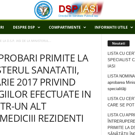
RI
DESPRE DSP
COMPARTIMENTE
INFORMATII UTILE
A D.S.P. IASI DE LA MINISTERUL...
Noutati
LISTA CU CER
PROBARI PRIMITE LA
SPECIALIST C
ISTERUL SANATATII,
IASI
LISTA NOMINALA
RIE 2017 PRIVIND
aprobarea Minis
specialităţi
IILOR EFECTUATE IN
LISTA CU CE
NTR-UN ALT
CARE SE POT R
MEDICIII REZIDENTI
LISTA CU APR
ÎNTRERUPERE
PRIMITE LA D
SĂNĂTĂȚII ÎN