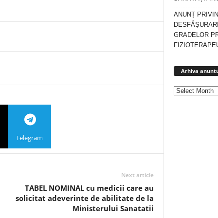
ANUNȚ PRIVI
DESFĂŞURARE
GRADELOR P
FIZIOTERAPEU
Arhiva anuntu
Telegram
Next article
TABEL NOMINAL cu medicii care au
solicitat adeverinte de abilitate de la
Ministerului Sanatatii