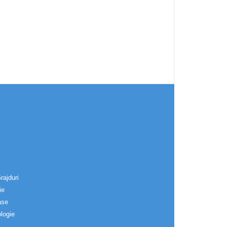
rajduri
ie
ase
logie