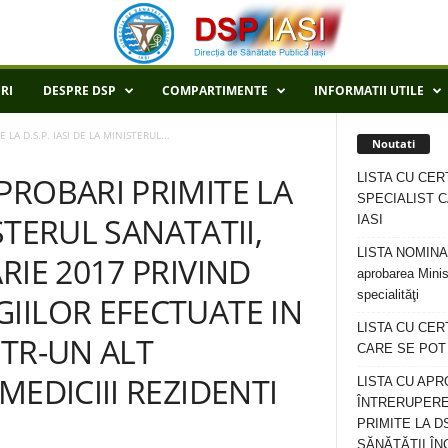
RI
DESPRE DSP
COMPARTIMENTE
INFORMATII UTILE
A D.S.P. IASI DE LA MINISTERUL...
Noutati
LISTA CU CER
PROBARI PRIMITE LA
SPECIALIST C
ISTERUL SANATATII,
IASI
LISTA NOMINALA
RIE 2017 PRIVIND
aprobarea Minis
specialităţi
IILOR EFECTUATE IN
LISTA CU CE
NTR-UN ALT
CARE SE POT R
MEDICIII REZIDENTI
LISTA CU APR
ÎNTRERUPERE
PRIMITE LA D
SĂNĂTĂȚII ÎN