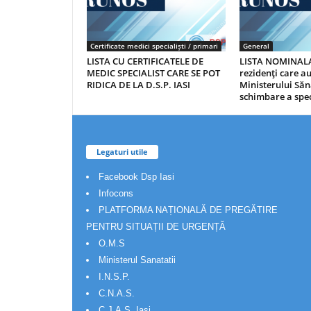
Certificate medici specialiști / primari
General
LISTA CU CERTIFICATELE DE
LISTA NOMINALA
MEDIC SPECIALIST CARE SE POT
rezidenţi care 
RIDICA DE LA D.S.P. IASI
Ministerului Săn
schimbare a spec
Legaturi utile
Facebook Dsp Iasi
Infocons
PLATFORMA NAȚIONALĂ DE PREGĂTIRE
PENTRU SITUAȚII DE URGENȚĂ
O.M.S
Ministerul Sanatatii
I.N.S.P.
C.N.A.S.
C.J.A.S. Iasi