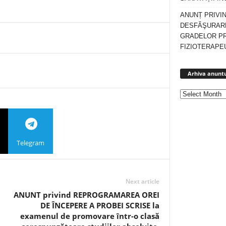
ANUNȚ PRIVI
DESFĂŞURARE
GRADELOR P
FIZIOTERAPEU
Arhiva anuntu
Telegram
Next article
ANUNT privind REPROGRAMAREA OREI
DE ÎNCEPERE A PROBEI SCRISE la
examenul de promovare într-o clasă