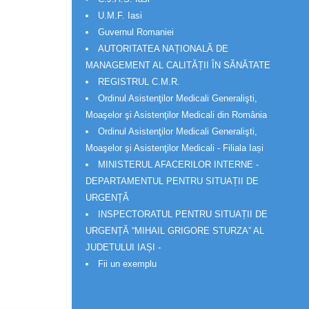
U.M.F. Iasi
Guvernul Romaniei
AUTORITATEA NAȚIONALĂ DE
MANAGEMENT AL CALITĂȚII ÎN SĂNĂTATE
REGISTRUL C.M.R.
Ordinul Asistenţilor Medicali Generalişti,
Moaşelor şi Asistenţilor Medicali din România
Ordinul Asistenţilor Medicali Generalişti,
Moaşelor şi Asistenţilor Medicali - Filiala Iași
MINISTERUL AFACERILOR INTERNE -
DEPARTAMENTUL PENTRU SITUAȚII DE
URGENȚĂ
INSPECTORATUL PENTRU SITUAȚII DE
URGENȚĂ “MIHAIL GRIGORE STURZA” AL
JUDETULUI IAȘI -
Fii un exemplu