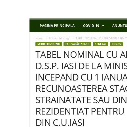
D
PAGINA PRINCIPALA
COVID-19
ANUNTU
S
P
Home
Echivalări stagii
TABEL NOMINAL CU APROBARI PRIMITE L
I
MEDICI REZIDENTI
ECHIVALĂRI STAGII
GENERAL
RUNOS
a
TABEL NOMINAL CU A
s
i
D.S.P. IASI DE LA MIN
INCEPAND CU 1 IANUA
RECUNOASTEREA STAG
STRAINATATE SAU DI
REZIDENTIAT PENTRU 
DIN C.U.IASI