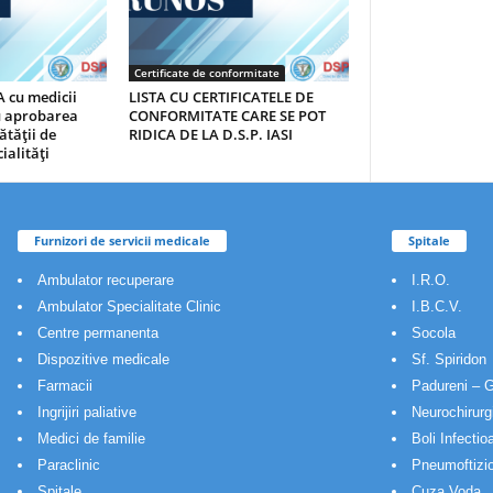
Certificate de conformitate
 cu medicii
LISTA CU CERTIFICATELE DE
au aprobarea
CONFORMITATE CARE SE POT
ătăţii de
RIDICA DE LA D.S.P. IASI
ialităţi
Furnizori de servicii medicale
Spitale
Ambulator recuperare
I.R.O.
Ambulator Specialitate Clinic
I.B.C.V.
Centre permanenta
Socola
Dispozitive medicale
Sf. Spiridon
Farmacii
Padureni – G
Ingrijiri paliative
Neurochirurg
Medici de familie
Boli Infectio
Paraclinic
Pneumoftizio
Spitale
Cuza Voda