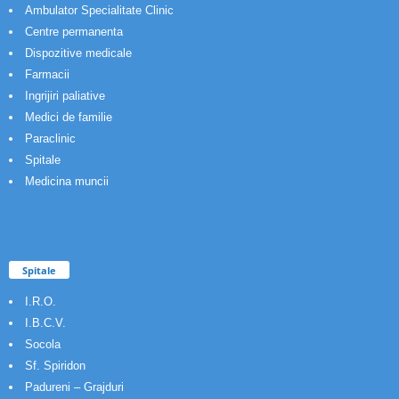
Ambulator Specialitate Clinic
Centre permanenta
Dispozitive medicale
Farmacii
Ingrijiri paliative
Medici de familie
Paraclinic
Spitale
Medicina muncii
Spitale
I.R.O.
I.B.C.V.
Socola
Sf. Spiridon
Padureni – Grajduri