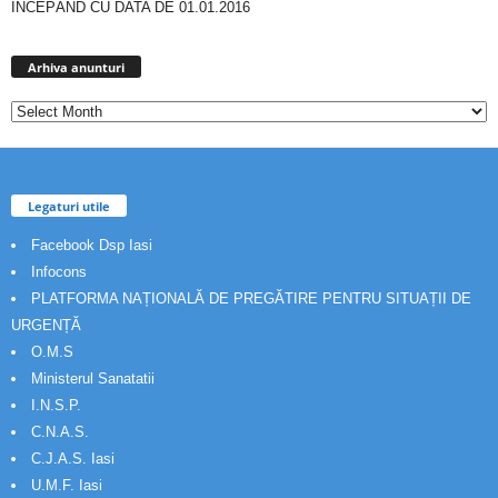
ÎNCEPÂND CU DATA DE 01.01.2016
Arhiva
anunturi
Arhiva anunturi
Legaturi utile
Facebook Dsp Iasi
Infocons
PLATFORMA NAȚIONALĂ DE PREGĂTIRE PENTRU SITUAȚII DE
URGENȚĂ
O.M.S
Ministerul Sanatatii
I.N.S.P.
C.N.A.S.
C.J.A.S. Iasi
U.M.F. Iasi