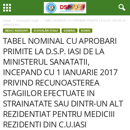
Home
Echivalări stagii
TABEL NOMINAL CU APROBARI PRIMITE LA D.S.P. IASI DE LA
MINISTERUL...
MEDICI REZIDENTI
ECHIVALĂRI STAGII
GENERAL
RUNOS
TABEL NOMINAL CU APROBARI
PRIMITE LA D.S.P. IASI DE LA
MINISTERUL SANATATII,
INCEPAND CU 1 IANUARIE 2017
PRIVIND RECUNOASTEREA
STAGIILOR EFECTUATE IN
STRAINATATE SAU DINTR-UN ALT
REZIDENTIAT PENTRU MEDICIII
REZIDENTI DIN C.U.IASI