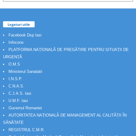
Legaturi utile
Facebook Dsp Iasi
Infocons
PLATFORMA NAȚIONALĂ DE PREGĂTIRE PENTRU SITUAȚII DE
URGENȚĂ
O.M.S
Ministerul Sanatatii
I.N.S.P.
C.N.A.S.
C.J.A.S. Iasi
U.M.F. Iasi
Guvernul Romaniei
AUTORITATEA NAȚIONALĂ DE MANAGEMENT AL CALITĂȚII ÎN
SĂNĂTATE
REGISTRUL C.M.R.