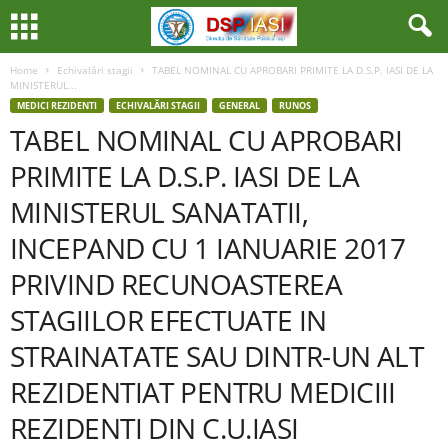
Home
Echivalări stagii
TABEL NOMINAL CU APROBARI PRIMITE LA D.S.P. IASI DE LA
MINISTERUL...
MEDICI REZIDENTI
ECHIVALĂRI STAGII
GENERAL
RUNOS
TABEL NOMINAL CU APROBARI
PRIMITE LA D.S.P. IASI DE LA
MINISTERUL SANATATII,
INCEPAND CU 1 IANUARIE 2017
PRIVIND RECUNOASTEREA
STAGIILOR EFECTUATE IN
STRAINATATE SAU DINTR-UN ALT
REZIDENTIAT PENTRU MEDICIII
REZIDENTI DIN C.U.IASI