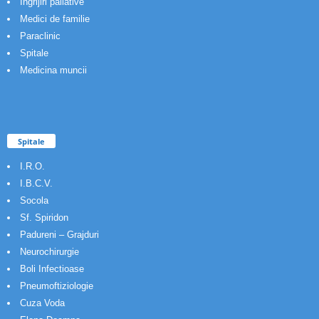
Ingrijiri paliative
Medici de familie
Paraclinic
Spitale
Medicina muncii
Spitale
I.R.O.
I.B.C.V.
Socola
Sf. Spiridon
Padureni – Grajduri
Neurochirurgie
Boli Infectioase
Pneumoftiziologie
Cuza Voda