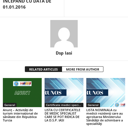
ÎNCEPÂND CU DATA DE
01.01.2016
Dsp Iasi
RELATED ARTICLES
MORE FROM AUTHOR
General
Certificate medici specialiști / primari
General
Anunț – Activități de
LISTA CU CERTIFICATELE
LISTA NOMINALA cu
turism internațional de
DE MEDIC SPECIALIST
medicii rezidenţi care au
sănătate din Republica
CARE SE POT RIDICA DE
aprobarea Ministerului
Turcia
LA D.S.P. IASI
Sănătăţii de schimbare a
specialităţi