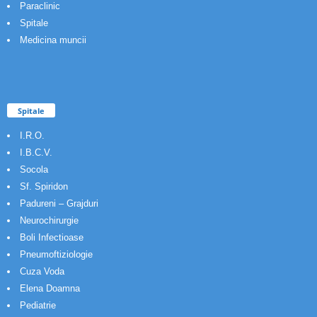
Paraclinic
Spitale
Medicina muncii
Spitale
I.R.O.
I.B.C.V.
Socola
Sf. Spiridon
Padureni – Grajduri
Neurochirurgie
Boli Infectioase
Pneumoftiziologie
Cuza Voda
Elena Doamna
Pediatrie