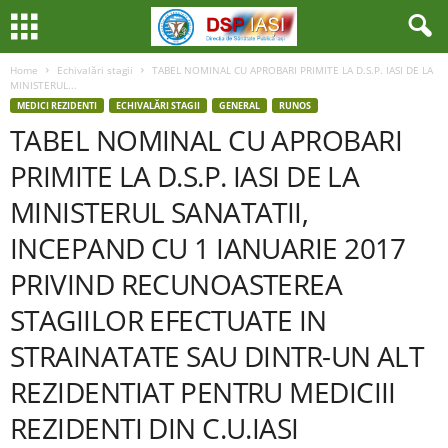
Home
Echivalări stagii
TABEL NOMINAL CU APROBARI PRIMITE LA D.S.P. IASI DE LA
MINISTERUL...
MEDICI REZIDENTI
ECHIVALĂRI STAGII
GENERAL
RUNOS
TABEL NOMINAL CU APROBARI
PRIMITE LA D.S.P. IASI DE LA
MINISTERUL SANATATII,
INCEPAND CU 1 IANUARIE 2017
PRIVIND RECUNOASTEREA
STAGIILOR EFECTUATE IN
STRAINATATE SAU DINTR-UN ALT
REZIDENTIAT PENTRU MEDICIII
REZIDENTI DIN C.U.IASI