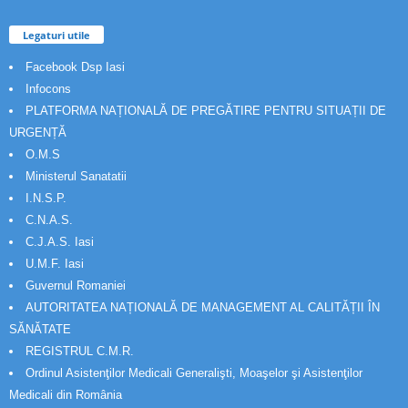
Legaturi utile
Facebook Dsp Iasi
Infocons
PLATFORMA NAȚIONALĂ DE PREGĂTIRE PENTRU SITUAȚII DE
URGENȚĂ
O.M.S
Ministerul Sanatatii
I.N.S.P.
C.N.A.S.
C.J.A.S. Iasi
U.M.F. Iasi
Guvernul Romaniei
AUTORITATEA NAȚIONALĂ DE MANAGEMENT AL CALITĂȚII ÎN
SĂNĂTATE
REGISTRUL C.M.R.
Ordinul Asistenţilor Medicali Generalişti, Moaşelor şi Asistenţilor
Medicali din România