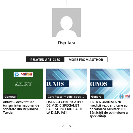
Dsp Iasi
RELATED ARTICLES
MORE FROM AUTHOR
General
Certificate medici specialiști / primari
General
Anunț – Activități de
LISTA CU CERTIFICATELE
LISTA NOMINALA cu
turism internațional de
DE MEDIC SPECIALIST
medicii rezidenţi care au
sănătate din Republica
CARE SE POT RIDICA DE
aprobarea Ministerului
Turcia
LA D.S.P. IASI
Sănătăţii de schimbare a
specialităţi